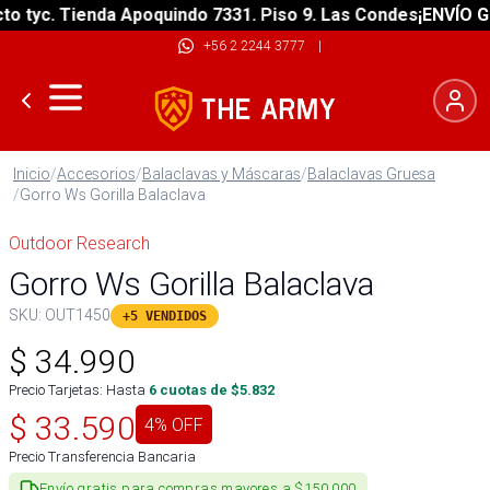
tyc. Tienda Apoquindo 7331. Piso 9. Las Condes
¡ENVÍO GRAT
+56 2 2244 3777
|
Inicio
/
Accesorios
/
Balaclavas y Máscaras
/
Balaclavas Gruesa
/
Gorro Ws Gorilla Balaclava
Outdoor Research
Gorro Ws Gorilla Balaclava
SKU:
OUT1450
+5 VENDIDOS
$
34.990
Precio Tarjetas: Hasta
6
cuotas de $
5.832
$
33.590
4
% OFF
Precio Transferencia Bancaria
Envío gratis para compras mayores a $150.000