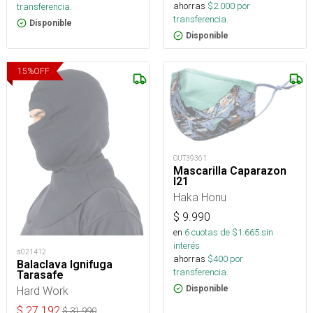
ahorras
$
2.000
por
transferencia.
transferencia.
Disponible
Disponible
15
%
OFF
OUT39361
Mascarilla Caparazon
I21
Haka Honu
$
9.990
en
6
cuotas de $
1.665
sin
interés
s021412
ahorras
$
400
por
Balaclava Ignifuga
transferencia.
Tarasafe
Hard Work
Disponible
$
27.192
$
31.990