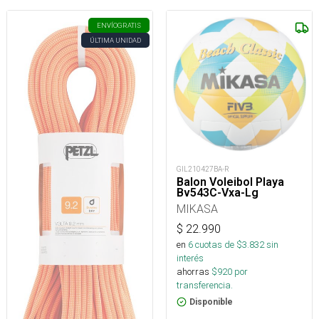
ENVÍO
GRATIS
ÚLTIMA UNIDAD
GIL210427BA-R
Balon Voleibol Playa
Bv543C-Vxa-Lg
MIKASA
$
22.990
en
6
cuotas de $
3.832
sin
interés
ahorras
$
920
por
transferencia.
Disponible