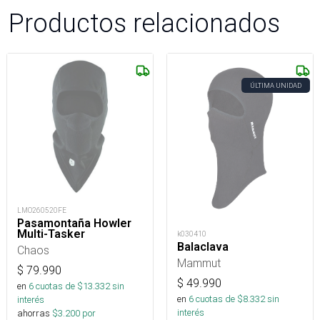
Productos relacionados
ÚLTIMA UNIDAD
LMO260520FE
Pasamontaña Howler
Multi-Tasker
k030410
Balaclava
Chaos
Mammut
$
79.990
$
49.990
en
6
cuotas de $
13.332
sin
en
6
cuotas de $
8.332
sin
interés
interés
ahorras
$
3.200
por