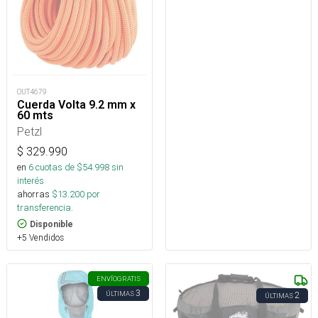
OUT4679
Cuerda Volta 9.2 mm x
60 mts
Petzl
$
329.990
en
6
cuotas de $
54.998
sin
interés
ahorras
$
13.200
por
transferencia.
Disponible
+5 Vendidos
ENVÍO
GRATIS
3
ÚLTIMAS
2
ÚLTIMAS