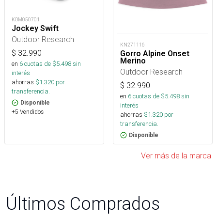
KOM050701
Jockey Swift
Outdoor Research
KN271116
$
32.990
Gorro Alpine Onset
Merino
en
6
cuotas de $
5.498
sin
Outdoor Research
interés
ahorras
$
1.320
por
$
32.990
transferencia.
en
6
cuotas de $
5.498
sin
Disponible
interés
+5 Vendidos
ahorras
$
1.320
por
transferencia.
Disponible
Ver más de la marca
Últimos Comprados