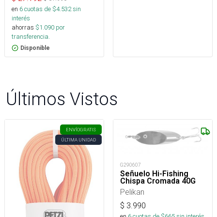
en
6
cuotas de $
4.532
sin
interés
ahorras
$
1.090
por
transferencia.
Disponible
Últimos Vistos
ENVÍO
GRATIS
ÚLTIMA UNIDAD
G290607
Señuelo Hi-Fishing
Chispa Cromada 40G
Pelikan
$
3.990
en
6
cuotas de $
665
sin interés