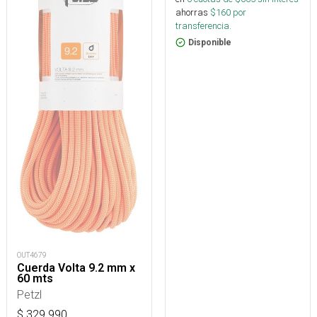
ahorras
$
160
por
transferencia.
Disponible
OUT4679
Cuerda Volta 9.2 mm x
60 mts
Petzl
$
329.990