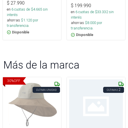
$
27.990
$
199.990
en
6
cuotas de $
4.665
sin
en
6
cuotas de $
33.332
sin
interés
interés
ahorras
$
1.120
por
ahorras
$
8.000
por
transferencia.
transferencia.
Disponible
Disponible
Más de la marca
30
%
OFF
2
ÚLTIMA UNIDAD
ÚLTIMAS