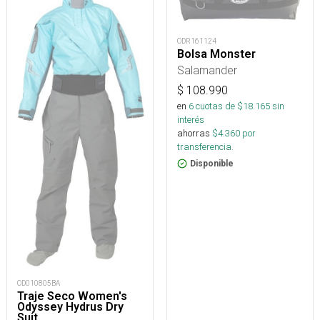
ODR161124
Bolsa Monster
Salamander
$
108.990
en
6
cuotas de $
18.165
sin
interés
ahorras
$
4.360
por
transferencia.
Disponible
OD010805BA
Traje Seco Women's
Odyssey Hydrus Dry
Suit