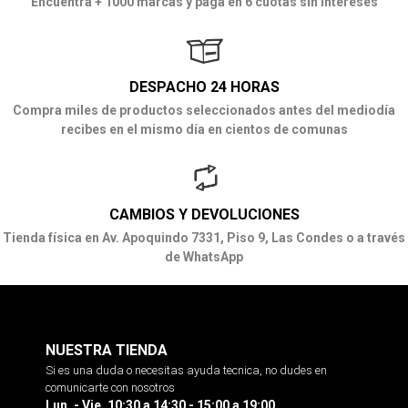
Encuentra + 1000 marcas y paga en 6 cuotas sin intereses
DESPACHO 24 HORAS
Compra miles de productos seleccionados antes del mediodía
recibes en el mismo día en cientos de comunas
CAMBIOS Y DEVOLUCIONES
Tienda física en Av. Apoquindo 7331, Piso 9, Las Condes o a través
de WhatsApp
NUESTRA TIENDA
Si es una duda o necesitas ayuda tecnica, no dudes en
comunicarte con nosotros
Lun. - Vie. 10:30 a 14:30 - 15:00 a 19:00