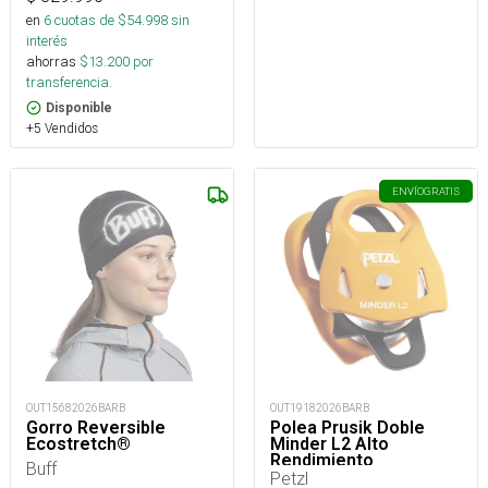
en
6
cuotas de $
54.998
sin
interés
ahorras
$
13.200
por
transferencia.
Disponible
+5 Vendidos
ENVÍO
GRATIS
OUT15682026BARB
OUT19182026BARB
Gorro Reversible
Polea Prusik Doble
Ecostretch®
Minder L2 Alto
Rendimiento
Buff
Petzl