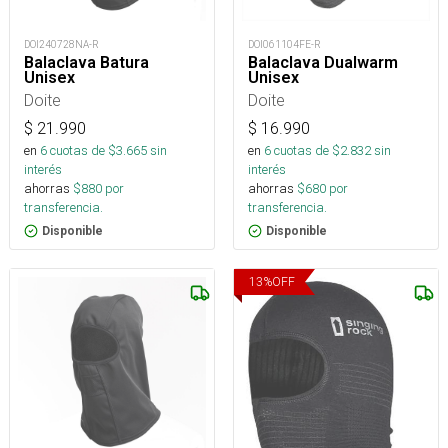
DOI240728NA-R
DOI061104FE-R
Balaclava Batura
Balaclava Dualwarm
Unisex
Unisex
Doite
Doite
$
21.990
$
16.990
en
6
cuotas de $
3.665
sin
en
6
cuotas de $
2.832
sin
interés
interés
ahorras
$
880
por
ahorras
$
680
por
transferencia.
transferencia.
Disponible
Disponible
13
%
OFF