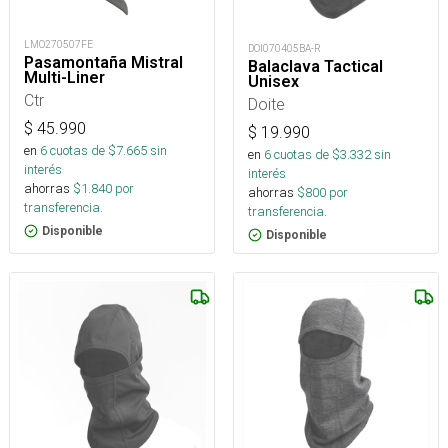
LMO270507FE
DOI070405BA-R
Pasamontaña Mistral
Balaclava Tactical
Multi-Liner
Unisex
Ctr
Doite
$
45.990
$
19.990
en
6
cuotas de $
7.665
sin
en
6
cuotas de $
3.332
sin
interés
interés
ahorras
$
1.840
por
ahorras
$
800
por
transferencia.
transferencia.
Disponible
Disponible