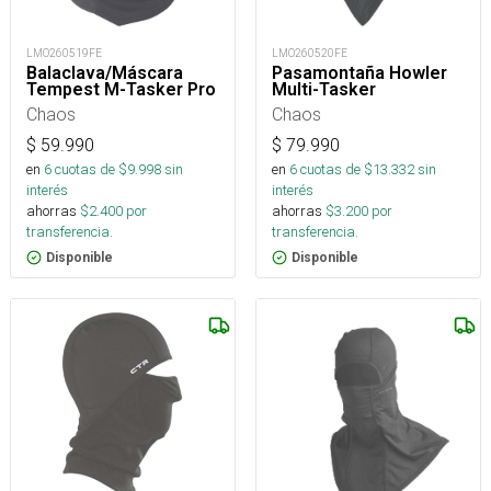
LMO260519FE
LMO260520FE
Balaclava/Máscara
Pasamontaña Howler
Tempest M-Tasker Pro
Multi-Tasker
Chaos
Chaos
$
59.990
$
79.990
en
6
cuotas de $
9.998
sin
en
6
cuotas de $
13.332
sin
interés
interés
ahorras
$
2.400
por
ahorras
$
3.200
por
transferencia.
transferencia.
Disponible
Disponible