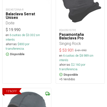
DOI240729NA-R
Balaclava Serrat
Unisex
Doite
$
19.990
EQUI250107FE
Pasamontaña
en
6
cuotas de $
3.332
sin
Balaclava Pro
interés
Singing Rock
ahorras
$
800
por
transferencia.
$
53.931
$
61.990
Disponible
en
6
cuotas de $
8.989
sin
interés
ahorras
$
2.160
por
transferencia.
Disponible
+5 Vendidos
15
%
OFF