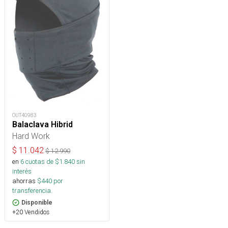
OUT40983
Balaclava Hibrid
Hard Work
$
11.042
$
12.990
en
6
cuotas de $
1.840
sin
interés
ahorras
$
440
por
transferencia.
Disponible
+20 Vendidos