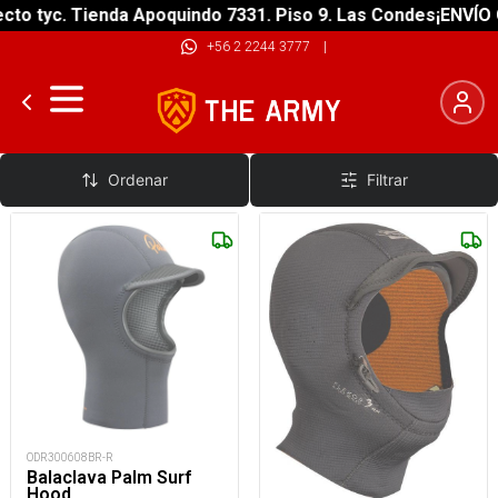
o tyc. Tienda Apoquindo 7331. Piso 9. Las Condes
¡ENVÍO GR
+56 2 2244 3777
|
Balaclavas Gruesa
Ordenar
Filtrar
ODR300608BR-R
Balaclava Palm Surf
Hood