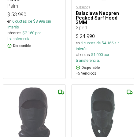
Palm
OUT38073
Balaclava Neopren
$
53.990
Peaked Surf Hood
en
6
cuotas de $
8.998
sin
3MM
interés
Xped
ahorras
$
2.160
por
$
24.990
transferencia.
en
6
cuotas de $
4.165
sin
Disponible
interés
ahorras
$
1.000
por
transferencia.
Disponible
+5 Vendidos