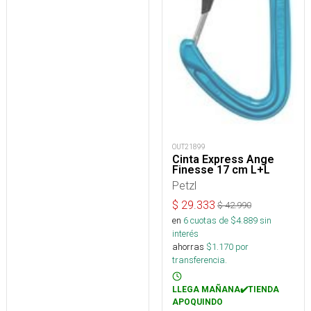
OUT21899
Cinta Express Ange
Finesse 17 cm L+L
Petzl
$
29.333
$
42.990
en
6
cuotas de $
4.889
sin
interés
ahorras
$
1.170
por
transferencia.
LLEGA MAÑANA✔️TIENDA
APOQUINDO