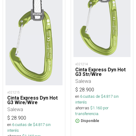
v021214
Cinta Express Dyn Hot
G3 Str/Wire
Salewa
$
28.900
v021215
en
6
cuotas de $
4.817
sin
Cinta Express Dyn Hot
interés
G3 Wire/Wire
ahorras
$
1.160
por
Salewa
transferencia.
$
28.900
Disponible
en
6
cuotas de $
4.817
sin
interés