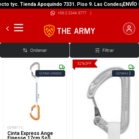
to tyc. Tienda Apoquindo 7331. Piso 9. Las Condes
¡ENVÍO G
+56 2 2244 3777
|
Gatillo Alambre
Ordenar
Filtrar
32
%
OFF
2
ÚLTIMA UNIDAD
ÚLTIMAS
OUT6811-C
Cinta Express Ange
Finesse 17cm S+S