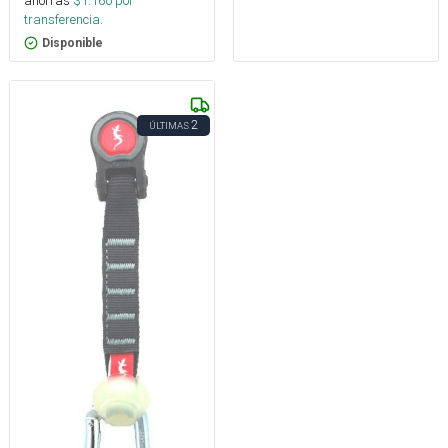
ahorras
$
1.160
por
transferencia.
Disponible
2
ÚLTIMAS