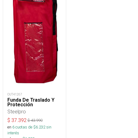
OUT41267
Funda De Traslado Y
Protección
Steelpro
$
37.392
$
43.990
en
6
cuotas de $
6.232
sin
interés