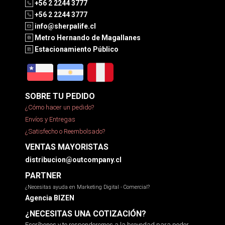
+56 2 2244 3777
+56 2 2244 3777
info@sherpalife.cl
Metro Hernando de Magallanes
Estacionamiento Público
SOBRE TU PEDIDO
¿Cómo hacer un pedido?
Envíos y Entregas
¿Satisfecho o Reembolsado?
VENTAS MAYORISTAS
distribucion@outcompany.cl
PARTNER
¿Necesitas ayuda en Marketing Digital - Comercial?
Agencia BIZEN
¿NECESITAS UNA COTIZACIÓN?
Escríbenos y te responderemos a la brevedad para poder