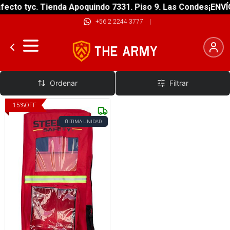
ecto tyc. Tienda Apoquindo 7331. Piso 9. Las Condes
¡ENVÍO
+56 2 2244 3777
|
Funda De Traslado Y Proteccion
Ordenar
Filtrar
15
%
OFF
ÚLTIMA UNIDAD