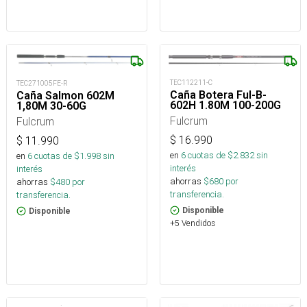
TEC112211-C
TEC271005FE-R
Caña Botera Ful-B-
Caña Salmon 602M
602H 1.80M 100-200G
1,80M 30-60G
Fulcrum
Fulcrum
$
16.990
$
11.990
en
6
cuotas de $
2.832
sin
en
6
cuotas de $
1.998
sin
interés
interés
ahorras
$
680
por
ahorras
$
480
por
transferencia.
transferencia.
Disponible
Disponible
+5 Vendidos