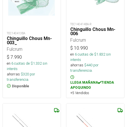
TEC140414BA-R
Chinguillo Chous Mn-
006
TEC140413BA
Chinguillo Chous Mn-
Fulcrum
003_
$
10.990
Fulcrum
en
6
cuotas de $
1.832
sin
$
7.990
interés
en
6
cuotas de $
1.332
sin
ahorras
$
440
por
interés
transferencia.
ahorras
$
320
por
transferencia.
LLEGA MAÑANA✔️TIENDA
Disponible
APOQUINDO
+5 Vendidos