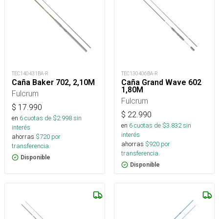
TEC140431BA-R
TEC130406BA-R
Caña Baker 702, 2,10M
Caña Grand Wave 602
1,80M
Fulcrum
Fulcrum
$
17.990
$
22.990
en
6
cuotas de $
2.998
sin
en
6
cuotas de $
3.832
sin
interés
interés
ahorras
$
720
por
ahorras
$
920
por
transferencia.
transferencia.
Disponible
Disponible