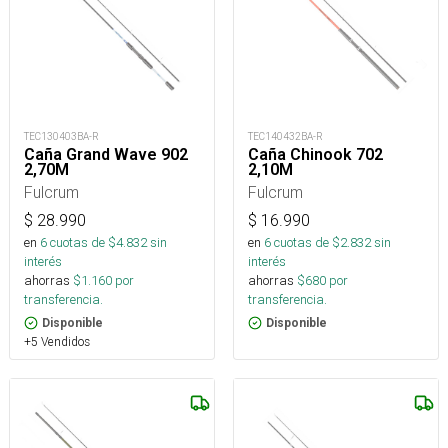
TEC130403BA-R
TEC140432BA-R
Caña Grand Wave 902
Caña Chinook 702
2,70M
2,10M
Fulcrum
Fulcrum
$
28.990
$
16.990
en
6
cuotas de $
4.832
sin
en
6
cuotas de $
2.832
sin
interés
interés
ahorras
$
1.160
por
ahorras
$
680
por
transferencia.
transferencia.
Disponible
Disponible
+5 Vendidos