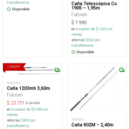
transferencia.
Caña Telescópica Cs
1905 – 1,95m
Disponible
Fulcrum
$
7.990
en
6
cuotas de $
1.332
sin
interés
ahorras
$
320
por
transferencia.
Disponible
12
%
OFF
T040528-C
Caña 1203mh 3,60m
Fulcrum
$
23.751
$
26.990
en
6
cuotas de $
3.959
sin
interés
ahorras
$
950
por
T040529
Caña 802M – 2,40m
transferencia.