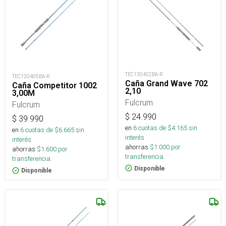
TEC130402BA-R
TEC120405BA-R
Caña Grand Wave 702
Caña Competitor 1002
2,10
3,00M
Fulcrum
Fulcrum
$
24.990
$
39.990
en
6
cuotas de $
4.165
sin
en
6
cuotas de $
6.665
sin
interés
interés
ahorras
$
1.000
por
ahorras
$
1.600
por
transferencia.
transferencia.
Disponible
Disponible