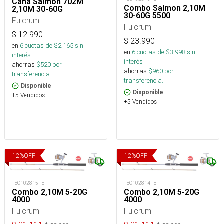
Caña Salmon 702M
Combo Salmon 2,10M
2,10M 30-60G
30-60G 5500
Fulcrum
Fulcrum
$
12.990
$
23.990
en
6
cuotas de $
2.165
sin
en
6
cuotas de $
3.998
sin
interés
interés
ahorras
$
520
por
ahorras
$
960
por
transferencia.
transferencia.
Disponible
Disponible
+5 Vendidos
+5 Vendidos
12
%
OFF
12
%
OFF
TEC102815FE
TEC102814FE
Combo 2,10M 5-20G
Combo 2,10M 5-20G
4000
4000
Fulcrum
Fulcrum