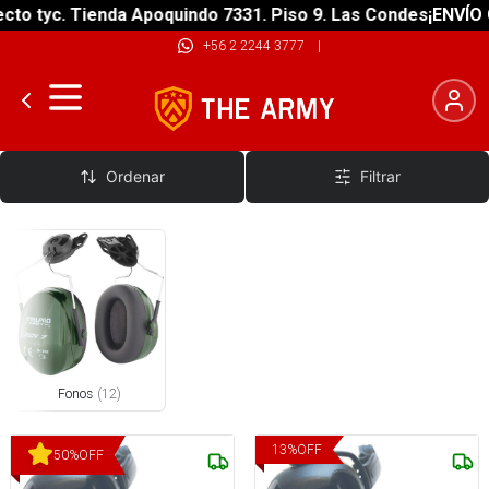
o tyc. Tienda Apoquindo 7331. Piso 9. Las Condes
¡ENVÍO GR
+56 2 2244 3777
|
Fonos Antiruido
Ordenar
Filtrar
Fonos
(
12
)
13
%
OFF
50
%
OFF