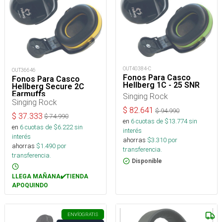
OUT40384-C
OUT36646
Fonos Para Casco
Fonos Para Casco
Hellberg 1C - 25 SNR
Hellberg Secure 2C
Earmuffs
Singing Rock
Singing Rock
$
82.641
$
94.990
$
37.333
$
74.990
en
6
cuotas de $
13.774
sin
en
6
cuotas de $
6.222
sin
interés
interés
ahorras
$
3.310
por
ahorras
$
1.490
por
transferencia.
transferencia.
Disponible
LLEGA MAÑANA✔️TIENDA
APOQUINDO
ENVÍO
GRATIS