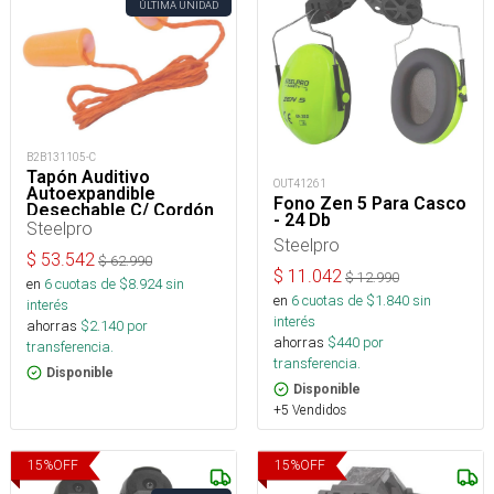
ÚLTIMA UNIDAD
B2B131105-C
Tapón Auditivo
OUT41261
Autoexpandible
Fono Zen 5 Para Casco
Desechable C/ Cordón
- 24 Db
Steelpro
Steelpro
$
53.542
$
62.990
$
11.042
$
12.990
en
6
cuotas de $
8.924
sin
en
6
cuotas de $
1.840
sin
interés
interés
ahorras
$
2.140
por
ahorras
$
440
por
transferencia.
transferencia.
Disponible
Disponible
+5 Vendidos
15
%
OFF
15
%
OFF