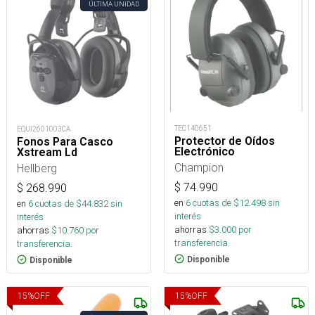
ÚLTIMA UNIDAD
TEC140651
EQUI2601003CA
Protector de Oídos
Fonos Para Casco
Electrónico
Xstream Ld
Champion
Hellberg
$
74.990
$
268.990
en
6
cuotas de $
12.498
sin
en
6
cuotas de $
44.832
sin
interés
interés
ahorras
$
3.000
por
ahorras
$
10.760
por
transferencia.
transferencia.
Disponible
Disponible
15
%
OFF
15
%
OFF