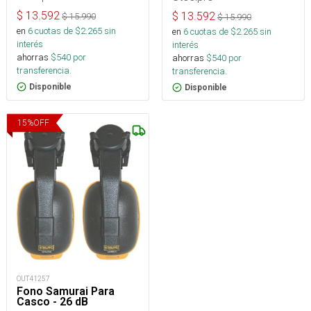
$
13.592
$
13.592
$
15.990
$
15.990
en
6
cuotas de $
2.265
sin
en
6
cuotas de $
2.265
sin
interés
interés
ahorras
$
540
por
ahorras
$
540
por
transferencia.
transferencia.
Disponible
Disponible
15
%
OFF
OUT41257
Fono Samurai Para
Casco - 26 dB