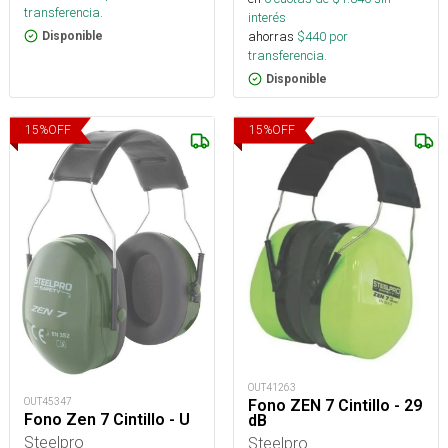
transferencia.
interés
ahorras
$
440
por
Disponible
transferencia.
Disponible
15
%
OFF
15
%
OFF
OUT41263
OUT45347
Fono ZEN 7 Cintillo - 29
Fono Zen 7 Cintillo - U
dB
Steelpro
Steelpro