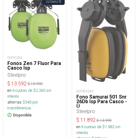
3
ÚLTIMAS
OUT41265
Fonos Zen 7 Fluor Para
Casco Isp
Steelpro
$
13.592
$
15.990
en
6
cuotas de $
2.265
sin
OUT45324-C
interés
Fono Samurai 501 Snr
26Db Isp Para Casco -
ahorras
$
540
por
U
transferencia.
Steelpro
Disponible
$
11.892
$
13.990
en
6
cuotas de $
1.982
sin
interés