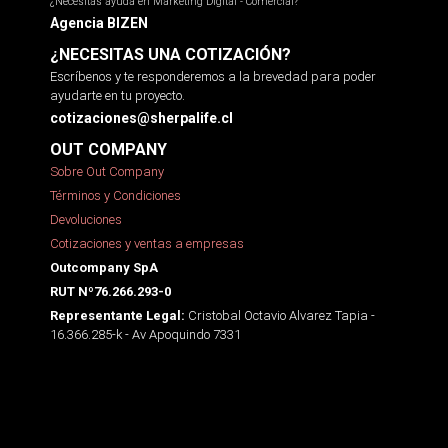
¿Necesitas ayuda en Marketing Digital - Comercial?
Agencia BIZEN
¿NECESITAS UNA COTIZACIÓN?
Escríbenos y te responderemos a la brevedad para poder
ayudarte en tu proyecto.
cotizaciones@sherpalife.cl
OUT COMPANY
Sobre Out Company
Términos y Condiciones
Devoluciones
Cotizaciones y ventas a empresas
Outcompany SpA
RUT Nº76.266.293-0
Cristobal Octavio Alvarez Tapia -
Representante Legal:
16.366.285-k - Av Apoquindo 7331