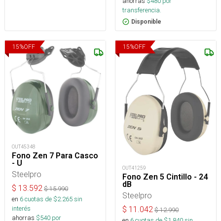
ahorras
$
480
por
transferencia.
Disponible
15
%
OFF
15
%
OFF
OUT45348
Fono Zen 7 Para Casco
- U
OUT41259
Steelpro
Fono Zen 5 Cintillo - 24
dB
$
13.592
$
15.990
Steelpro
en
6
cuotas de $
2.265
sin
interés
$
11.042
$
12.990
ahorras
$
540
por
en
6
cuotas de $
1.840
sin