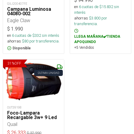
$
94.990
GILI200407FE
en
6
cuotas de $
15.832
sin
Campana Luminosa
interés
04080-002
ahorras
$
3.800
por
Eagle Claw
transferencia.
$
1.990
en
6
cuotas de $
332
sin interés
LLEGA MAÑANA✔️TIENDA
ahorras
$
80
por transferencia.
APOQUINDO
+5 Vendidos
Disponible
31
%
OFF
ÚLTIMA UNIDAD
OUT39198
Foco-Lampara
Recargable 3w+ 9 Led
Quail
$
26.333
$
37.990