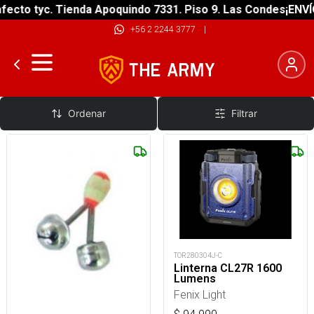
ecto tyc. Tienda Apoquindo 7331. Piso 9. Las Condes
¡ENVÍO
+56 2 2244 3777
|
Focos
Ordenar
Filtrar
TOR280304J-C
Linterna CL27R 1600
Lumens
Fenix Light