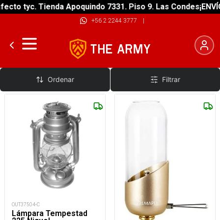
ecto tyc. Tienda Apoquindo 7331. Piso 9. Las Condes
¡ENVÍO
+56 2 2244 3777
|
Faroles a Combustibles
Ordenar
Filtrar
OUT37504-C
Lámpara Tempestad