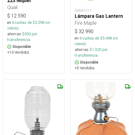
225 Niquel
Quail
ODR091211
$
12.590
Lámpara Gas Lantern
Fire Maple
en
6
cuotas de $
2.098
sin
interés
$
32.990
ahorras
$
500
por
en
6
cuotas de $
5.498
sin
transferencia.
interés
Disponible
ahorras
$
1.320
por
+10 Vendidos
transferencia.
Disponible
+5 Vendidos