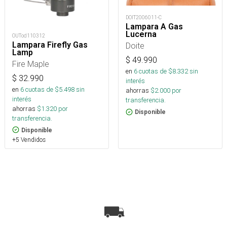
DOIT2006011-C
Lampara A Gas
Lucerna
OUTod110312
Lampara Firefly Gas
Doite
Lamp
$
49.990
Fire Maple
en
6
cuotas de $
8.332
sin
$
32.990
interés
en
6
cuotas de $
5.498
sin
ahorras
$
2.000
por
interés
transferencia.
ahorras
$
1.320
por
Disponible
transferencia.
Disponible
+5 Vendidos