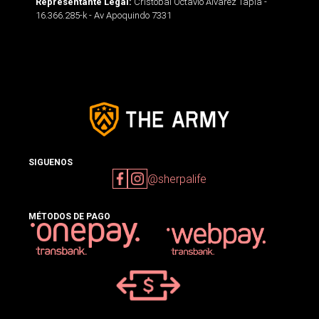
Cristobal Octavio Alvarez Tapia -
Representante Legal:
16.366.285-k - Av Apoquindo 7331
SIGUENOS
@sherpalife
MÉTODOS DE PAGO