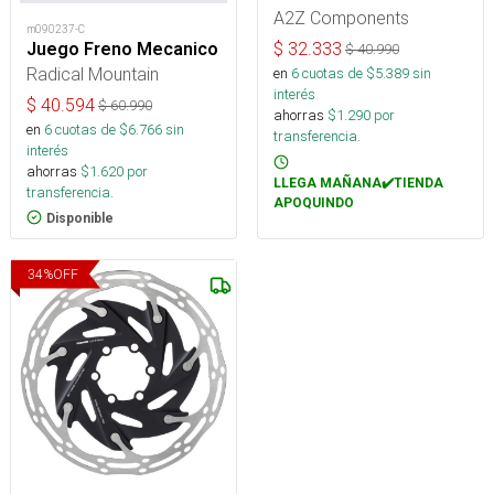
A2Z Components
m090237-C
Juego Freno Mecanico
$
32.333
$
40.990
Radical Mountain
en
6
cuotas de $
5.389
sin
interés
$
40.594
$
60.990
ahorras
$
1.290
por
en
6
cuotas de $
6.766
sin
transferencia.
interés
ahorras
$
1.620
por
LLEGA MAÑANA✔️TIENDA
transferencia.
APOQUINDO
Disponible
34
%
OFF