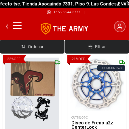
ecto tyc. Tienda Apoquindo 7331. Piso 9. Las Condes
¡ENVÍO
+56 2 2244 3777
|
Discos 160mm
Ordenar
Filtrar
33
%
OFF
21
%
OFF
ÚLTIMA UNIDAD
OUT15669-C
Disco de Freno a2z
CenterLock