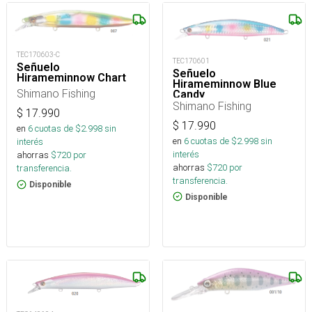
TEC170603-C
TEC170601
Señuelo
Señuelo
Hirameminnow Chart
Hirameminnow Blue
Shimano Fishing
Candy
Shimano Fishing
$
17.990
$
17.990
en
6
cuotas de $
2.998
sin
en
6
cuotas de $
2.998
sin
interés
interés
ahorras
$
720
por
ahorras
$
720
por
transferencia.
transferencia.
Disponible
Disponible