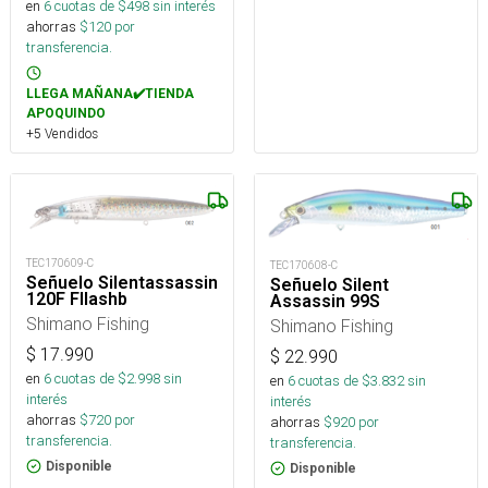
en
6
cuotas de $
498
sin interés
ahorras
$
120
por
transferencia.
LLEGA MAÑANA✔️TIENDA
APOQUINDO
+5 Vendidos
TEC170609-C
TEC170608-C
Señuelo Silentassassin
Señuelo Silent
120F Fllashb
Assassin 99S
Shimano Fishing
Shimano Fishing
$
17.990
$
22.990
en
6
cuotas de $
2.998
sin
en
6
cuotas de $
3.832
sin
interés
interés
ahorras
$
720
por
ahorras
$
920
por
transferencia.
transferencia.
Disponible
Disponible