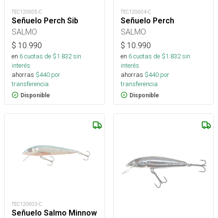
TEC120605-C
TEC120604-C
Señuelo Perch Sib
Señuelo Perch
SALMO
SALMO
$
10.990
$
10.990
en
6
cuotas de $
1.832
sin
en
6
cuotas de $
1.832
sin
interés
interés
ahorras
$
440
por
ahorras
$
440
por
transferencia.
transferencia.
Disponible
Disponible
TEC120603-C
Señuelo Salmo Minnow