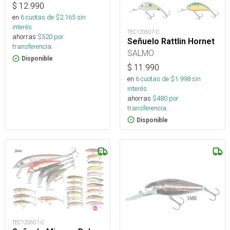
$
12.990
en
6
cuotas de $
2.165
sin
interés
TEC120607-C
ahorras
$
520
por
Señuelo Rattlin Hornet
transferencia.
SALMO
Disponible
$
11.990
en
6
cuotas de $
1.998
sin
interés
ahorras
$
480
por
transferencia.
Disponible
TEC120601-C