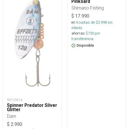
Pinksard
Shimano Fishing
$
17.990
en
6
cuotas de $
2.998
sin
interés
ahorras
$
720
por
transferencia.
Disponible
TEC170614
Spinner Predator Silver
Glitter
Dam
$
2.990