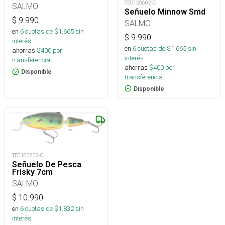
TEC120602-C
SALMO
Señuelo Minnow Smd
$
9.990
SALMO
en
6
cuotas de $
1.665
sin
$
9.990
interés
en
6
cuotas de $
1.665
sin
ahorras
$
400
por
interés
transferencia.
ahorras
$
400
por
Disponible
transferencia.
Disponible
TEC100602-C
Señuelo De Pesca
Frisky 7cm
SALMO
$
10.990
en
6
cuotas de $
1.832
sin
interés