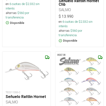
Señuelo Rattlin Hornet
en
6
cuotas de $
2.332
sin
Chb
interés
SALMO
ahorras
$
560
por
$
13.990
transferencia.
en
6
cuotas de $
2.332
sin
Disponible
interés
ahorras
$
560
por
transferencia.
Disponible
TEC011306-C
Señuelo Rattlin Hornet
SALMO