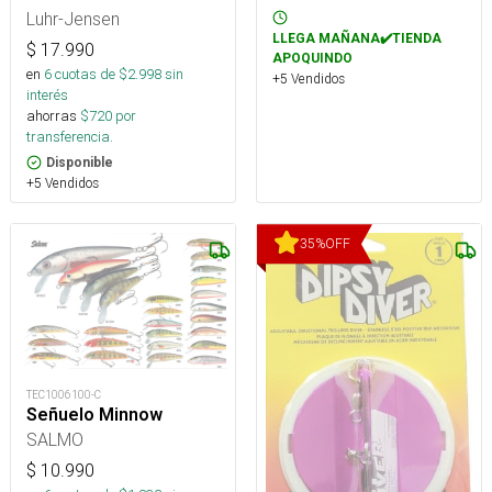
Luhr-Jensen
LLEGA MAÑANA✔️TIENDA
$
17.990
APOQUINDO
en
6
cuotas de $
2.998
sin
+5 Vendidos
interés
ahorras
$
720
por
transferencia.
Disponible
+5 Vendidos
35
%
OFF
TEC1006100-C
Señuelo Minnow
SALMO
$
10.990