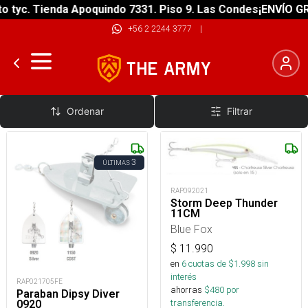
yc. Tienda Apoquindo 7331. Piso 9. Las Condes
¡ENVÍO GRATI
+56 2 2244 3777
|
De Trolling
Ordenar
Filtrar
3
ÚLTIMAS
RAP092021
Storm Deep Thunder
11CM
Blue Fox
$
11.990
en
6
cuotas de $
1.998
sin
interés
RAP021705FE
ahorras
$
480
por
Paraban Dipsy Diver
transferencia.
0920