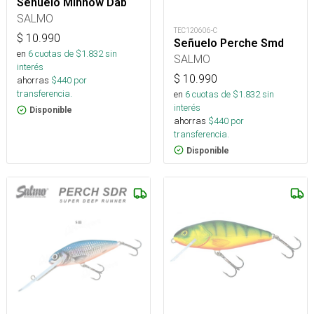
Señuelo Minnow Dab
SALMO
TEC120606-C
$
10.990
Señuelo Perche Smd
en
6
cuotas de $
1.832
sin
SALMO
interés
$
10.990
ahorras
$
440
por
transferencia.
en
6
cuotas de $
1.832
sin
interés
Disponible
ahorras
$
440
por
transferencia.
Disponible