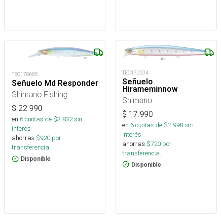
TEC170604
TEC170605
Señuelo
Señuelo Md Responder
Hirameminnow
Shimano Fishing
Shimano
$
22.990
$
17.990
en
6
cuotas de $
3.832
sin
en
6
cuotas de $
2.998
sin
interés
interés
ahorras
$
920
por
ahorras
$
720
por
transferencia.
transferencia.
Disponible
Disponible