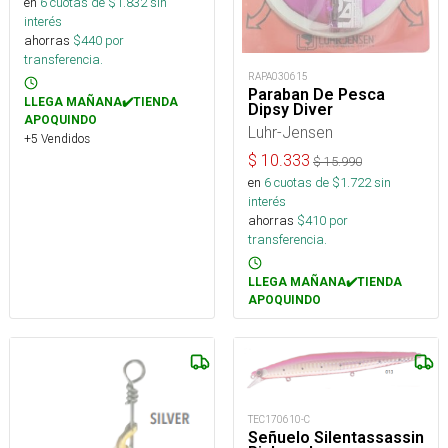
en
6
cuotas de $
1.832
sin
interés
ahorras
$
440
por
transferencia.
RAPA030615
Paraban De Pesca
LLEGA MAÑANA✔️TIENDA
Dipsy Diver
APOQUINDO
Luhr-Jensen
+5 Vendidos
$
10.333
$
15.990
en
6
cuotas de $
1.722
sin
interés
ahorras
$
410
por
transferencia.
LLEGA MAÑANA✔️TIENDA
APOQUINDO
TEC170610-C
Señuelo Silentassassin