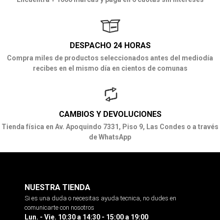
DESPACHO 24 HORAS
Compra miles de productos seleccionados antes del mediodía
recibes en el mismo día en cientos de comunas
CAMBIOS Y DEVOLUCIONES
Tienda física en Av. Apoquindo 7331, Piso 9, Las Condes o a través
de WhatsApp
NUESTRA TIENDA
Si es una duda o necesitas ayuda tecnica, no dudes en
comunicarte con nosotros
Lun. - Vie. 10:30 a 14:30 - 15:00 a 19:00