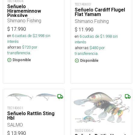
TEC140604
TEC140603
Señuelo
Señuelo Cardiff Flugel
Hirameminnow
Flat Yamam
Pinksilve
Shimano Fishing
Shimano Fishing
$
17.990
$
11.990
en
6
cuotas de $
2.998
sin
en
6
cuotas de $
1.998
sin
interés
interés
ahorras
$
720
por
ahorras
$
480
por
transferencia.
transferencia.
Disponible
Disponible
TEC140601
Señuelo Rattlin Sting
Hbl
SALMO
TEC021306-C
$
13.990