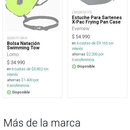
LMO280501FE
Estuche Para Sartenes
X-Pac Frying Pan Case
Evernew
$
54.990
OD280701BA-R
en
6
cuotas de $
9.165
sin
Bolsa Natación
Swimming Tow
interés
Lomo
ahorras
$
2.200
por
transferencia.
$
34.990
Disponible
en
6
cuotas de $
5.832
sin
interés
ahorras
$
1.400
por
transferencia.
Disponible
Más de la marca