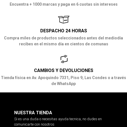
Encuentra + 1000 marcas y paga en 6 cuotas sin intereses
DESPACHO 24 HORAS
Compra miles de productos seleccionados antes del mediodía
recibes en el mismo día en cientos de comunas
CAMBIOS Y DEVOLUCIONES
Tienda física en Av. Apoquindo 7331, Piso 9, Las Condes o a través
de WhatsApp
NUESTRA TIENDA
Si es una duda o necesitas ayuda tecnica, no dudes en
comunicarte con nosotros