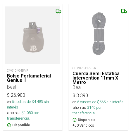
CHM070417FE-R
CM010404BA-R
Cuerda Semi Estática
Bolso Portamaterial
Intervention 11mm X
Genius II
Metro
Beal
Beal
$
26.900
$
3.390
en
6
cuotas de $
4.483
sin
en
6
cuotas de $
565
sin interés
interés
ahorras
$
140
por
ahorras
$
1.080
por
transferencia.
transferencia.
Disponible
Disponible
+50 Vendidos