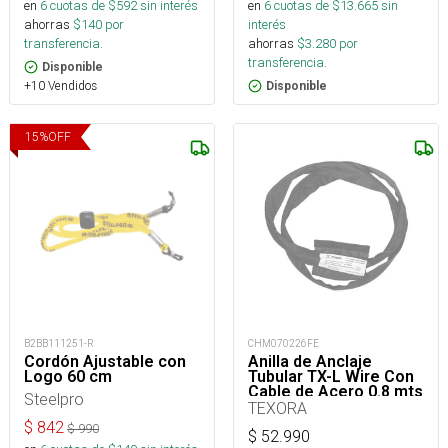
en
6
cuotas de $
592
sin interés
en
6
cuotas de $
13.665
sin
ahorras
$
140
por
interés
transferencia.
ahorras
$
3.280
por
transferencia.
Disponible
+10 Vendidos
Disponible
15
%
OFF
B2BB111251-R
CHM070226FE
Cordón Ajustable con
Anilla de Anclaje
Logo 60 cm
Tubular TX-L Wire Con
Cable de Acero 0.8 mts
Steelpro
50kN
TEXORA
$
842
$
990
$
52.990