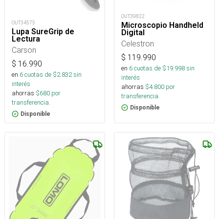
OUT39822
OUT34575
Microscopio Handheld
Lupa SureGrip de
Digital
Lectura
Celestron
Carson
$
119.990
$
16.990
en
6
cuotas de $
19.998
sin
en
6
cuotas de $
2.832
sin
interés
interés
ahorras
$
4.800
por
ahorras
$
680
por
transferencia.
transferencia.
Disponible
Disponible