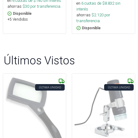
en
6
cuotas de $
140
sin interés
en
6
cuotas de $
8.832
sin
ahorras
$
30
por transferencia.
interés
Disponible
ahorras
$
2.120
por
+5 Vendidos
transferencia.
Disponible
Últimos Vistos
ÚLTIMA UNIDAD
ÚLTIMA UNIDAD