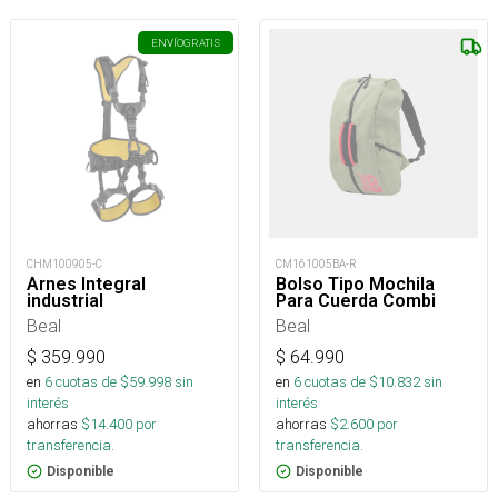
ENVÍO
GRATIS
CM161005BA-R
CHM100905-C
Bolso Tipo Mochila
Arnes Integral
Para Cuerda Combi
industrial
Beal
Beal
$
64.990
$
359.990
en
6
cuotas de $
10.832
sin
en
6
cuotas de $
59.998
sin
interés
interés
ahorras
$
2.600
por
ahorras
$
14.400
por
transferencia.
transferencia.
Disponible
Disponible