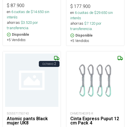
$
87.900
$
177.900
en
6
cuotas de $
14.650
sin
en
6
cuotas de $
29.650
sin
interés
interés
ahorras
$
3.520
por
ahorras
$
7.120
por
transferencia.
transferencia.
Disponible
Disponible
+5 Vendidos
+5 Vendidos
2
ÚLTIMAS
5055571750743
CHM070403FE-R
Atomic pants Black
Cinta Express Puput 12
mujer UK8
cm Pack 4