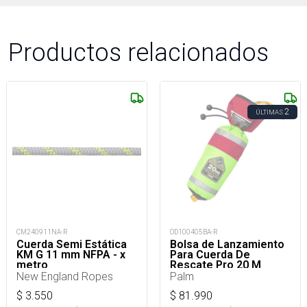
Productos relacionados
2
ÚLTIMAS
CM240911NA-R
OD100405BA-R
Cuerda Semi Estática
Bolsa de Lanzamiento
KM G 11 mm NFPA - x
Para Cuerda De
metro
Rescate Pro 20 M
New England Ropes
Palm
$
3.550
$
81.990