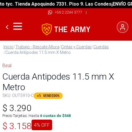
tyc. Tienda Apoquindo 7331. Piso 9. Las Condes
¡ENVÍO GRAT
+56 2 2244 3777
|
Inicio
/
Trabajo - Rescate Altura
/
Cintas y Cuerdas
/
Cuerdas
/
Cuerda Antipodes 11.5 mm X Metro
Beal
Cuerda Antipodes 11.5 mm X
Metro
SKU:
OUT5910-C
+5 VENDIDOS
$
3.290
Precio Tarjetas: Hasta
6
cuotas de $
548
$
3.158
4
% OFF