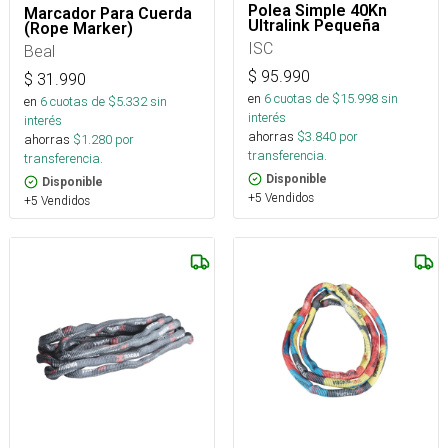
Polea Simple 40Kn
Marcador Para Cuerda
Ultralink Pequeña
(Rope Marker)
ISC
Beal
$
95.990
$
31.990
en
6
cuotas de $
15.998
sin
en
6
cuotas de $
5.332
sin
interés
interés
ahorras
$
3.840
por
ahorras
$
1.280
por
transferencia.
transferencia.
Disponible
Disponible
+5 Vendidos
+5 Vendidos