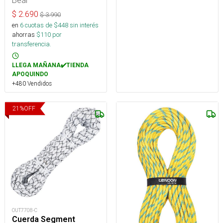
Beal
$
2.690
$
3.990
en
6
cuotas de $
448
sin interés
ahorras
$
110
por
transferencia.
LLEGA MAÑANA✔️TIENDA
APOQUINDO
+480 Vendidos
21
%
OFF
OUT7708-C
Cuerda Segment