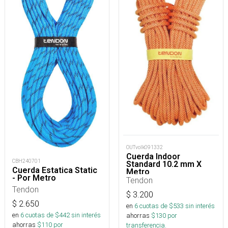
OUTvolk091332
Cuerda Indoor
CBH240701
Standard 10.2 mm X
Cuerda Estatica Static
Metro
- Por Metro
Tendon
Tendon
$
3.200
$
2.650
en
6
cuotas de $
533
sin interés
en
6
cuotas de $
442
sin interés
ahorras
$
130
por
ahorras
$
110
por
transferencia.