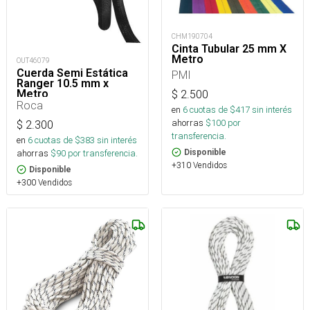
CHM190704
Cinta Tubular 25 mm X
Metro
OUT46079
Cuerda Semi Estática
PMI
Ranger 10.5 mm x
Metro
$
2.500
Roca
en
6
cuotas de $
417
sin interés
ahorras
$
100
por
$
2.300
transferencia.
en
6
cuotas de $
383
sin interés
ahorras
$
90
por transferencia.
Disponible
+310 Vendidos
Disponible
+300 Vendidos