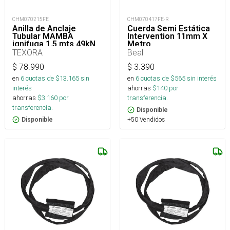
CHM070215FE
CHM070417FE-R
Anilla de Anclaje
Cuerda Semi Estática
Tubular MAMBA
Intervention 11mm X
ignifuga 1,5 mts 49kN
Metro
TEXORA
Beal
$
78.990
$
3.390
en
6
cuotas de $
13.165
sin
en
6
cuotas de $
565
sin interés
interés
ahorras
$
140
por
ahorras
$
3.160
por
transferencia.
transferencia.
Disponible
+50 Vendidos
Disponible