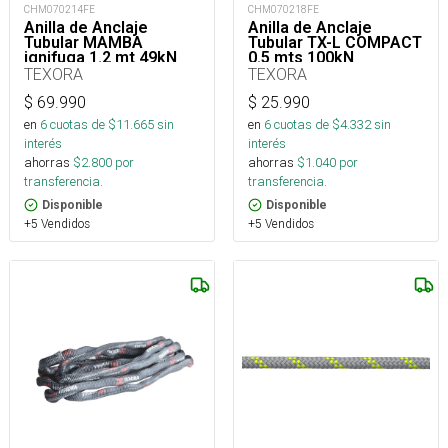
CHM070214FE
CHM070218FE
Anilla de Anclaje
Anilla de Anclaje
Tubular MAMBA
Tubular TX-L COMPACT
ignifuga 1.2 mt 49kN
0.5 mts 100kN
TEXORA
TEXORA
$
69.990
$
25.990
en
6
cuotas de $
11.665
sin
en
6
cuotas de $
4.332
sin
interés
interés
ahorras
$
2.800
por
ahorras
$
1.040
por
transferencia.
transferencia.
Disponible
Disponible
+5 Vendidos
+5 Vendidos