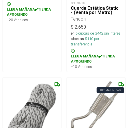
BH170710
Cuerda Estática Static
LLEGA MAÑANA✔️TIENDA
- (Venta por Metro)
APOQUINDO
Tendon
+20 Vendidos
$
2.650
en
6
cuotas de $
442
sin interés
ahorras
$
110
por
transferencia.
LLEGA MAÑANA✔️TIENDA
APOQUINDO
+10 Vendidos
ÚLTIMA UNIDAD