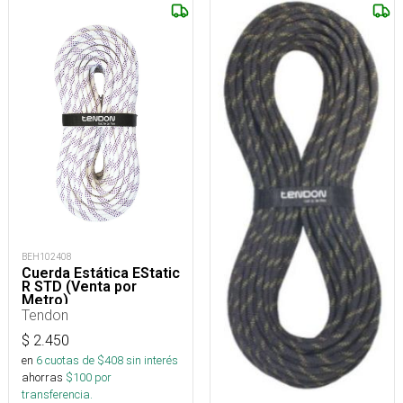
BEH102408
Cuerda Estática EStatic
R STD (Venta por
Metro)
Tendon
$
2.450
en
6
cuotas de $
408
sin interés
ahorras
$
100
por
transferencia.