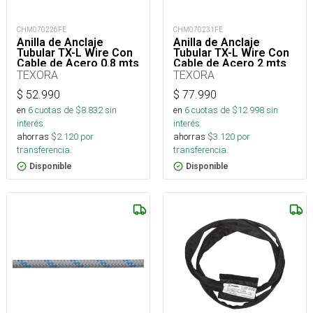
CHM070226FE
CHM070231FE
Anilla de Anclaje
Anilla de Anclaje
Tubular TX-L Wire Con
Tubular TX-L Wire Con
Cable de Acero 0.8 mts
Cable de Acero 2 mts
50kN
50kN
TEXORA
TEXORA
$
52.990
$
77.990
en
6
cuotas de $
8.832
sin
en
6
cuotas de $
12.998
sin
interés
interés
ahorras
$
2.120
por
ahorras
$
3.120
por
transferencia.
transferencia.
Disponible
Disponible