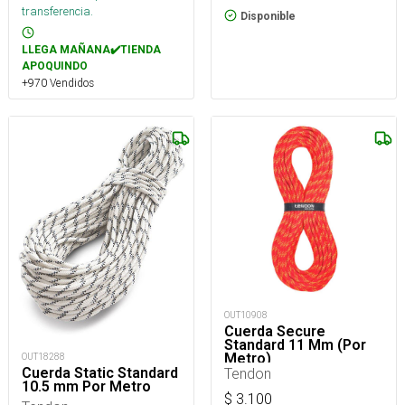
transferencia.
Disponible
LLEGA MAÑANA✔️TIENDA
APOQUINDO
+970 Vendidos
OUT10908
Cuerda Secure
Standard 11 Mm (Por
Metro)
OUT18288
Tendon
Cuerda Static Standard
10.5 mm Por Metro
$
3.100