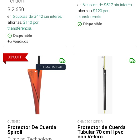
Tendon
en
6
cuotas de $
517
sin interés
$
2.650
ahorras
$
120
por
en
6
cuotas de $
442
sin interés
transferencia.
ahorras
$
110
por
Disponible
transferencia.
Disponible
+5 Vendidos
33
%
OFF
ÚLTIMA UNIDAD
OUT5450
CHM010412FE-R
Protector De Cuerda
Protector de Cuerda
Spiroll
Tubular 70 cm II pvc
con Velcro
Climbing Technology