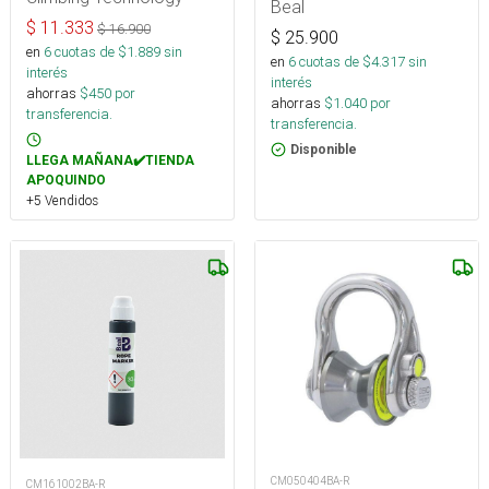
Beal
$
11.333
$
16.900
$
25.900
en
6
cuotas de $
1.889
sin
en
6
cuotas de $
4.317
sin
interés
interés
ahorras
$
450
por
ahorras
$
1.040
por
transferencia.
transferencia.
Disponible
LLEGA MAÑANA✔️TIENDA
APOQUINDO
+5 Vendidos
CM050404BA-R
CM161002BA-R