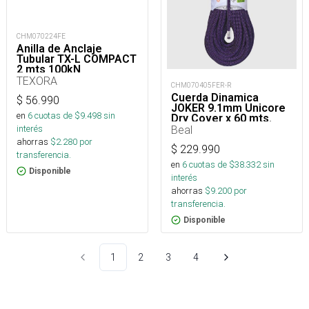
CHM070224FE
Anilla de Anclaje
Tubular TX-L COMPACT
2 mts 100kN
TEXORA
CHM070405FER-R
Cuerda Dinamica
$
56.990
JOKER 9.1mm Unicore
en
6
cuotas de $
9.498
sin
Dry Cover x 60 mts.
interés
Beal
ahorras
$
2.280
por
$
229.990
transferencia.
en
6
cuotas de $
38.332
sin
Disponible
interés
ahorras
$
9.200
por
transferencia.
Disponible
1
2
3
4