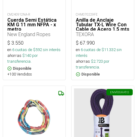
CM240912NA-R
CHM070229FE
Cuerda Semi Estática
Anilla de Anclaje
KM G 11 mm NFPA - x
Tubular TX-L Wire Con
metro
Cable de Acero 1.5 mts
50kN
New England Ropes
TEXORA
$
3.550
$
67.990
en
6
cuotas de $
592
sin interés
en
6
cuotas de $
11.332
sin
ahorras
$
140
por
interés
transferencia.
ahorras
$
2.720
por
transferencia.
Disponible
+100 Vendidos
Disponible
ENVÍO
GRATIS