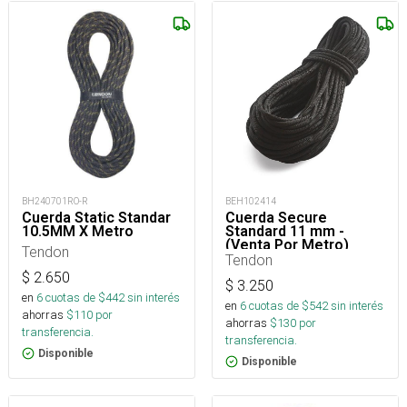
BH240701RO-R
BEH102414
Cuerda Static Standar
Cuerda Secure
10.5MM X Metro
Standard 11 mm -
(Venta Por Metro)
Tendon
Tendon
$
2.650
$
3.250
en
6
cuotas de $
442
sin interés
en
6
cuotas de $
542
sin interés
ahorras
$
110
por
ahorras
$
130
por
transferencia.
transferencia.
Disponible
Disponible