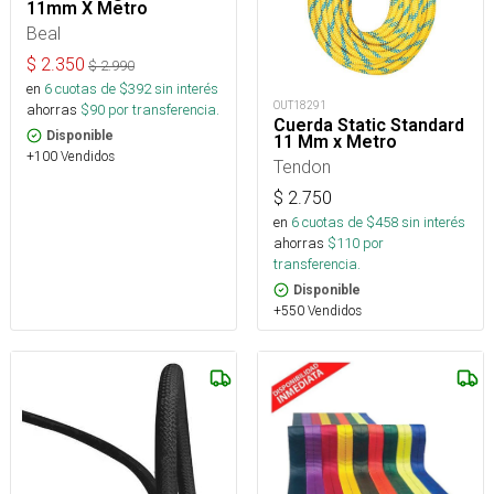
11mm X Metro
Beal
$
2.350
$
2.990
en
6
cuotas de $
392
sin interés
OUT18291
ahorras
$
90
por transferencia.
Cuerda Static Standard
Disponible
11 Mm x Metro
+100 Vendidos
Tendon
$
2.750
en
6
cuotas de $
458
sin interés
ahorras
$
110
por
transferencia.
Disponible
+550 Vendidos