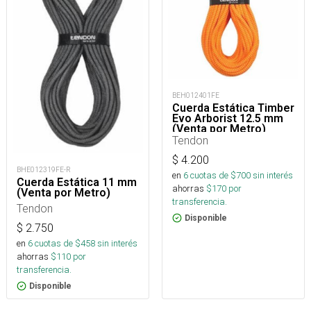
BEH012401FE
Cuerda Estática Timber
Evo Arborist 12.5 mm
(Venta por Metro)
Tendon
$
4.200
BHE012319FE-R
en
6
cuotas de $
700
sin interés
Cuerda Estática 11 mm
ahorras
$
170
por
(Venta por Metro)
transferencia.
Tendon
Disponible
$
2.750
en
6
cuotas de $
458
sin interés
ahorras
$
110
por
transferencia.
Disponible