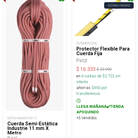
ÚLTIMA UNIDAD
OUTpet092306
Protector Flexible Para
Cuerda Fija
Petzl
$
16.333
$
23.990
en
6
cuotas de $
2.722
sin
interés
ahorras
$
650
por
transferencia.
LLEGA MAÑANA✔️TIENDA
APOQUINDO
+5 Vendidos
OUTchimon091531-C
Cuerda Semi-Estática
Industrie 11 mm X
Metro