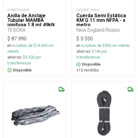
CHM070216FE
CM240911NA-R
Anilla de Anclaje
Cuerda Semi Estática
Tubular MAMBA
KM G 11 mm NFPA - x
ignifuga 1.8 mt 49kN
metro
TEXORA
New England Ropes
$
87.990
$
3.550
en
6
cuotas de $
14.665
sin
en
6
cuotas de $
592
sin interés
interés
ahorras
$
140
por
ahorras
$
3.520
por
transferencia.
transferencia.
Disponible
+10 Vendidos
Disponible