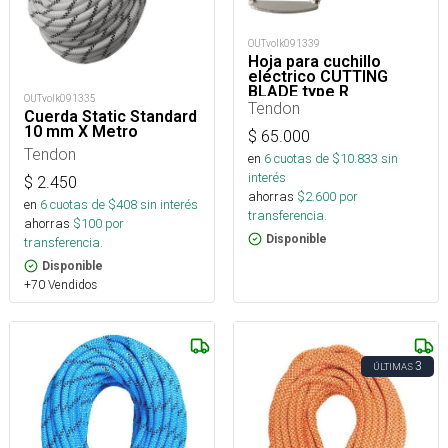
OUTvolk091339
Hoja para cuchillo
eléctrico CUTTING
BLADE type R
OUTvolk091335
Tendon
Cuerda Static Standard
10 mm X Metro
$
65.000
Tendon
en
6
cuotas de $
10.833
sin
interés
$
2.450
ahorras
$
2.600
por
en
6
cuotas de $
408
sin interés
transferencia.
ahorras
$
100
por
Disponible
transferencia.
Disponible
+70 Vendidos
3
ÚLTIMAS