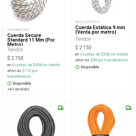
BEH012320FE-R
Cuerda Estática 9 mm
OUTvolk091336
(Venta por metro)
Cuerda Secure
Tendon
Standard 11 Mm (Por
Metro)
$
2.150
Tendon
en
6
cuotas de $
358
sin interés
$
2.750
ahorras
$
90
por transferencia.
en
6
cuotas de $
458
sin interés
Disponible
ahorras
$
110
por
transferencia.
Disponible
+40 Vendidos