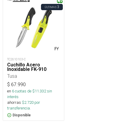
3
ÚLTIMAS
TC2610103-C
Cuchillo Acero
Inoxidable FK-910
Tusa
$
67.990
en
6
cuotas de $
11.332
sin
interés
ahorras
$
2.720
por
transferencia.
Disponible