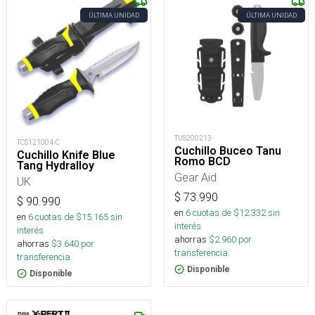
ÚLTIMA UNIDAD
ÚLTIMA UNIDAD
TUS200213
TCS121004-C
Cuchillo Buceo Tanu
Cuchillo Knife Blue
Romo BCD
Tang Hydralloy
Gear Aid
UK
$
73.990
$
90.990
en
6
cuotas de $
12.332
sin
en
6
cuotas de $
15.165
sin
interés
interés
ahorras
$
2.960
por
ahorras
$
3.640
por
transferencia.
transferencia.
Disponible
Disponible