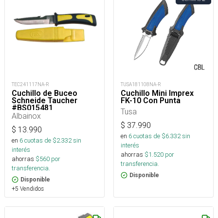
TEC241117NA-R
TUSA181108NA-R
Cuchillo de Buceo
Cuchillo Mini Imprex
Schneide Taucher
FK-10 Con Punta
#BS015481
Tusa
Albainox
$
37.990
$
13.990
en
6
cuotas de $
6.332
sin
en
6
cuotas de $
2.332
sin
interés
interés
ahorras
$
1.520
por
ahorras
$
560
por
transferencia.
transferencia.
Disponible
Disponible
+5 Vendidos