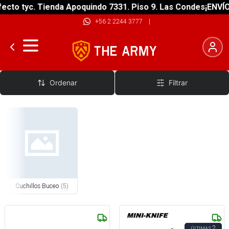
cto tyc. Tienda Apoquindo 7331. Piso 9. Las Condes
¡ENVÍO 
+56 2 2244 3777
|
Cuchillos Buceo
Ordenar
Filtrar
Cuchillos Buceo
(
5
)
2
ÚLTIMAS