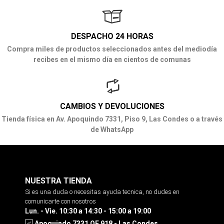
DESPACHO 24 HORAS
Compra miles de productos seleccionados antes del mediodía
recibes en el mismo día en cientos de comunas
CAMBIOS Y DEVOLUCIONES
Tienda física en Av. Apoquindo 7331, Piso 9, Las Condes o a través
de WhatsApp
NUESTRA TIENDA
Si es una duda o necesitas ayuda tecnica, no dudes en
comunicarte con nosotros
Lun. - Vie. 10:30 a 14:30 - 15:00 a 19:00
Apoquindo 7331 OF 918 - Las Condes