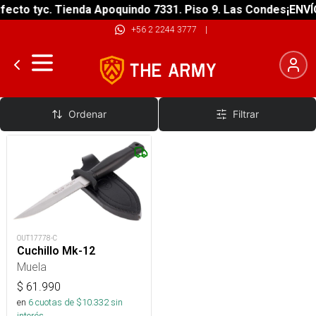
ecto tyc. Tienda Apoquindo 7331. Piso 9. Las Condes
¡ENVÍO
+56 2 2244 3777
|
Cuchillo Botero
Ordenar
Filtrar
OUT17778-C
Cuchillo Mk-12
Muela
$
61.990
en
6
cuotas de $
10.332
sin
interés