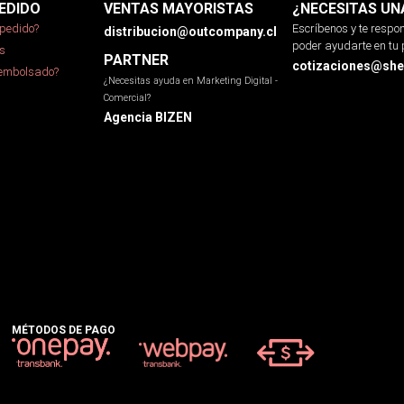
EDIDO
VENTAS MAYORISTAS
¿NECESITAS UN
pedido?
Escríbenos y te resp
distribucion@outcompany.cl
poder ayudarte en tu 
s
PARTNER
cotizaciones@sher
eembolsado?
¿Necesitas ayuda en Marketing Digital -
Comercial?
Agencia BIZEN
MÉTODOS DE PAGO