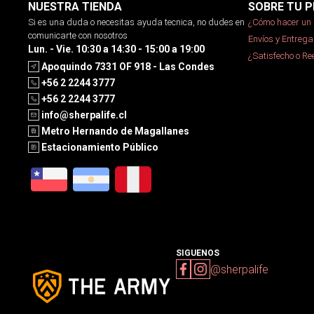
NUESTRA TIENDA
SOBRE TU P
Si es una duda o necesitas ayuda tecnica, no dudes en
¿Cómo hacer un 
comunicarte con nosotros
Envíos y Entrega
Lun. - Vie. 10:30 a 14:30 - 15:00 a 19:00
¿Satisfecho o R
Apoquindo 7331 OF 918 - Las Condes
+56 2 2244 3777
+56 2 2244 3777
info@sherpalife.cl
Metro Hernando de Magallanes
Estacionamiento Público
SIGUENOS
@sherpalife