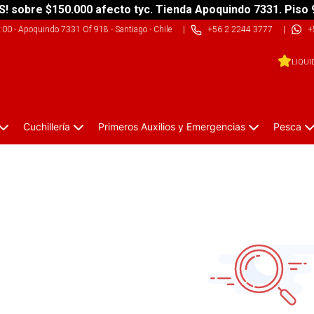
S! sobre $150.000 afecto tyc. Tienda Apoquindo 7331. Piso 
9:00
-
Apoquindo 7331 Of 918 - Santiago - Chile
|
+56 2 2244 3777
|
+
LIQUI
Cuchillería
Primeros Auxilios y Emergencias
Pesca