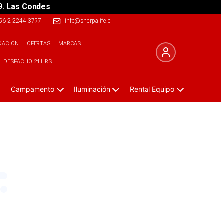
9. Las Condes
56 2 2244 3777
|
info@sherpalife.cl
DACIÓN
OFERTAS
MARCAS
DESPACHO 24 HRS
Campamento
Iluminación
Rental Equipo