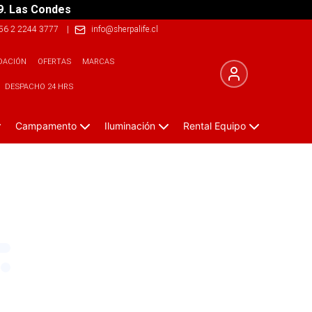
9. Las Condes
56 2 2244 3777
|
info@sherpalife.cl
DACIÓN
OFERTAS
MARCAS
DESPACHO 24 HRS
Campamento
Iluminación
Rental Equipo