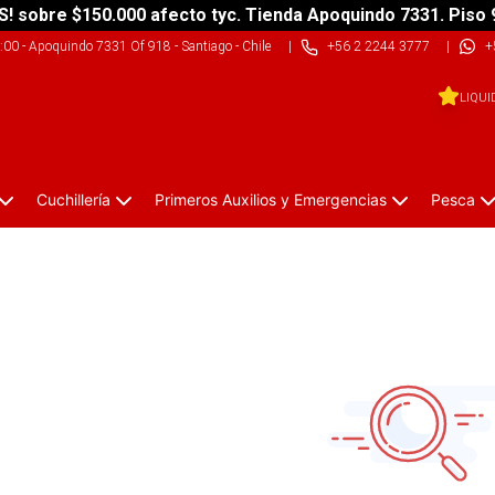
S! sobre $150.000 afecto tyc. Tienda Apoquindo 7331. Piso 
9:00
-
Apoquindo 7331 Of 918 - Santiago - Chile
|
+56 2 2244 3777
|
+
LIQUI
Cuchillería
Primeros Auxilios y Emergencias
Pesca