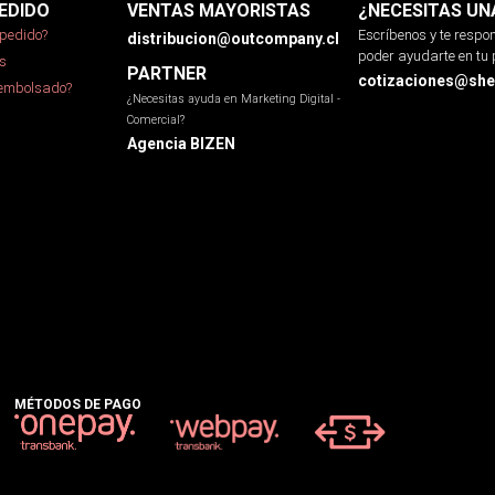
EDIDO
VENTAS MAYORISTAS
¿NECESITAS UN
pedido?
Escríbenos y te resp
distribucion@outcompany.cl
poder ayudarte en tu 
s
PARTNER
cotizaciones@sher
eembolsado?
¿Necesitas ayuda en Marketing Digital -
Comercial?
Agencia BIZEN
MÉTODOS DE PAGO