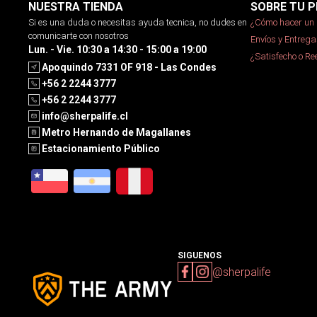
NUESTRA TIENDA
SOBRE TU P
Si es una duda o necesitas ayuda tecnica, no dudes en
¿Cómo hacer un 
comunicarte con nosotros
Envíos y Entrega
Lun. - Vie. 10:30 a 14:30 - 15:00 a 19:00
¿Satisfecho o R
Apoquindo 7331 OF 918 - Las Condes
+56 2 2244 3777
+56 2 2244 3777
info@sherpalife.cl
Metro Hernando de Magallanes
Estacionamiento Público
SIGUENOS
@sherpalife