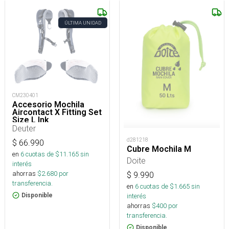
ÚLTIMA UNIDAD
CM230401
Accesorio Mochila
Aircontact X Fitting Set
Size L Ink
Deuter
d281218
$
66.990
Cubre Mochila M
en
6
cuotas de $
11.165
sin
Doite
interés
ahorras
$
2.680
por
$
9.990
transferencia.
en
6
cuotas de $
1.665
sin
Disponible
interés
ahorras
$
400
por
transferencia.
Disponible