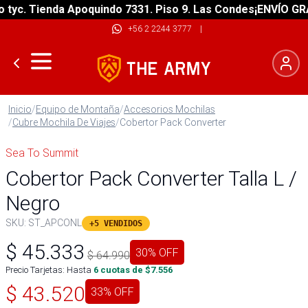
c. Tienda Apoquindo 7331. Piso 9. Las Condes
¡ENVÍO GRATIS
+56 2 2244 3777
|
Inicio
/
Equipo de Montaña
/
Accesorios Mochilas
/
Cubre Mochila De Viajes
/
Cobertor Pack Converter
Sea To Summit
Cobertor Pack Converter Talla L /
Negro
SKU:
ST_APCONL
+5 VENDIDOS
$
45.333
30
% OFF
$
64.990
Precio Tarjetas: Hasta
6
cuotas de $
7.556
$
43.520
33
% OFF