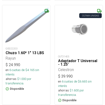
ÚLTIMA UNIDAD
GIS022203
Chuzo 1.60* 1" 13 LBS
OUT31405
Rayun
Adaptador T Universal
- 1.25'
$
24.990
Celestron
en
6
cuotas de $
4.165
sin
interés
$
39.990
ahorras
$
1.000
por
en
6
cuotas de $
6.665
sin
transferencia.
interés
Disponible
ahorras
$
1.600
por
transferencia.
Disponible