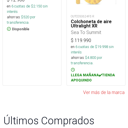
en
6
cuotas de $
2.150
sin
interés
ahorras
$
520
por
OUTC050624FE-R
Colchoneta de aire
transferencia.
Ultralight XR
Disponible
Sea To Summit
$
119.990
en
6
cuotas de $
19.998
sin
interés
ahorras
$
4.800
por
transferencia.
LLEGA MAÑANA✔️TIENDA
APOQUINDO
Ver más de la marca
Últimos Comprados