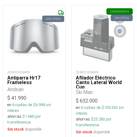
ENVÍO
GRATIS
SIN STOCK
SIN STOCK
20582026BARB
20482026BARB
Antiparra Hr17
Afilador Eléctrico
Frameless
Canto Lateral World
Cup
Andean
Ski Man
$
41.990
$
632.000
en
6
cuotas de $
6.998
sin
en
6
cuotas de $
105.333
sin
interés
interés
ahorras
$
1.680
por
ahorras
$
25.280
por
transferencia.
transferencia.
disponible
Sin stock
disponible
Sin stock