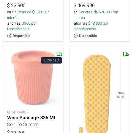
$
23.900
$
469.900
en
6
cuotas de $
3.983
sin
en
6
cuotas de $
78.317
sin
interés
interés
ahorras
$
960
por
ahorras
$
18.800
por
transferencia.
transferencia.
Disponible
Disponible
3
ÚLTIMAS
BH240426BA-R
Vaso Passage 335 Ml
Sea To Summit
$
12.900