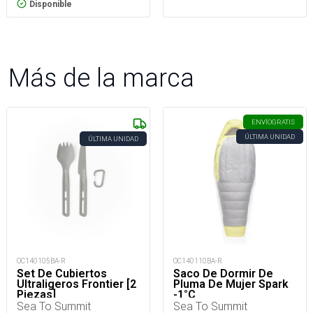
Disponible
Más de la marca
ENVÍO
GRATIS
ÚLTIMA UNIDAD
ÚLTIMA UNIDAD
OC140105BA-R
OC140110BA-R
Set De Cubiertos
Saco De Dormir De
Ultraligeros Frontier [2
Pluma De Mujer Spark
Piezas]
-1°C
Sea To Summit
Sea To Summit