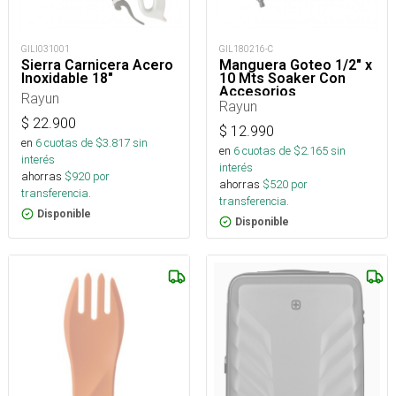
GILI031001
GIL180216-C
Sierra Carnicera Acero
Manguera Goteo 1/2" x
Inoxidable 18"
10 Mts Soaker Con
Accesorios
Rayun
Rayun
$
22.900
$
12.990
en
6
cuotas de $
3.817
sin
en
6
cuotas de $
2.165
sin
interés
interés
ahorras
$
920
por
ahorras
$
520
por
transferencia.
transferencia.
Disponible
Disponible