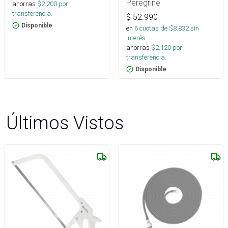
Peregrine
ahorras
$
2.200
por
transferencia.
$
52.990
Disponible
en
6
cuotas de $
8.832
sin
interés
ahorras
$
2.120
por
transferencia.
Disponible
Últimos Vistos