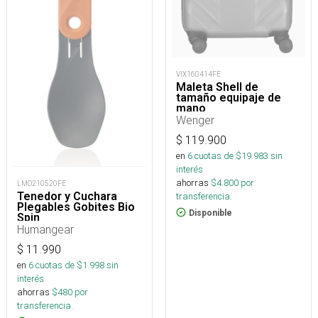
VIX160414FE
Maleta Shell de
tamaño equipaje de
mano
Wenger
$
119.900
en
6
cuotas de $
19.983
sin
interés
ahorras
$
4.800
por
LMO210520FE
Tenedor y Cuchara
transferencia.
Plegables Gobites Bio
Disponible
Spin
Humangear
$
11.990
en
6
cuotas de $
1.998
sin
interés
ahorras
$
480
por
transferencia.