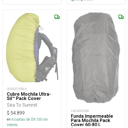
OC060515BA-R
Cubre Mochila Ultra-
Sil™ Pack Cover
Sea To Summit
LM240505BA
$
54.899
Funda Impermeable
en
6
cuotas de $
9.150
sin
Para Mochila Pack
Cover 60-80 L
interés