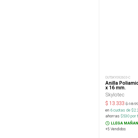
OUTSKY092603-C
Anilla Poliami
x 16 mm.
Skylotec
$
13.333
$
18.9
en
6
cuotas de $
2.
ahorras
$
530
por 
LLEGA MAÑAN
+5 Vendidos