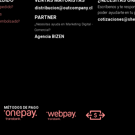
EDIDO
VENTAS MAYORISTAS
¿NECESITAS UN
pedido?
Escríbenos y te resp
distribucion@outcompany.cl
poder ayudarte en tu 
s
PARTNER
cotizaciones@sher
eembolsado?
¿Necesitas ayuda en Marketing Digital -
Comercial?
Agencia BIZEN
MÉTODOS DE PAGO