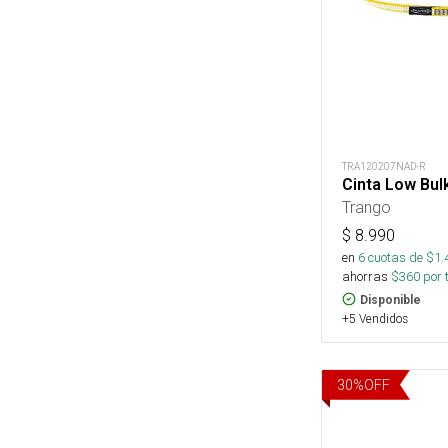
TRA120207NAD-R
Cinta Low Bulk
Trango
$
8.990
en
6
cuotas de $
1.
ahorras
$
360
por 
Disponible
+5 Vendidos
30
%
OFF