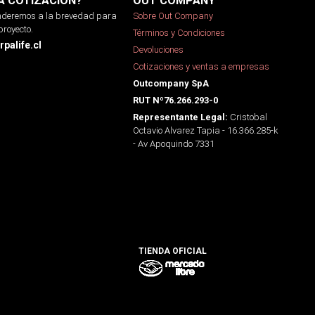
A COTIZACIÓN?
OUT COMPANY
onderemos a la brevedad para
Sobre Out Company
proyecto.
Términos y Condiciones
palife.cl
Devoluciones
Cotizaciones y ventas a empresas
Outcompany SpA
RUT Nº76.266.293-0
Cristobal
Representante Legal:
Octavio Alvarez Tapia - 16.366.285-k
- Av Apoquindo 7331
TIENDA OFICIAL