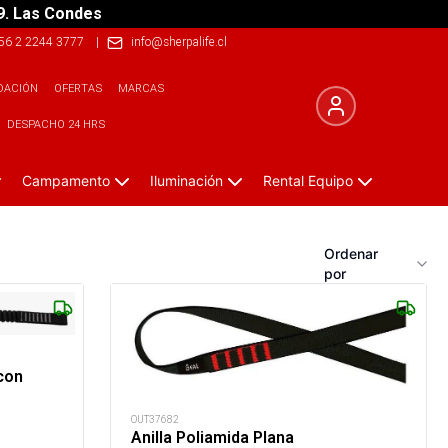
9. Las Condes
56 2 2244 3777
|
info@sherpalife.cl
DACIÓN
OFERTAS
MARCAS
DESPACHO 24 HRS
Campamento
Iluminación
Rental Equipo
Ordenar
por
 con
OUT37682
Anilla Poliamida Plana