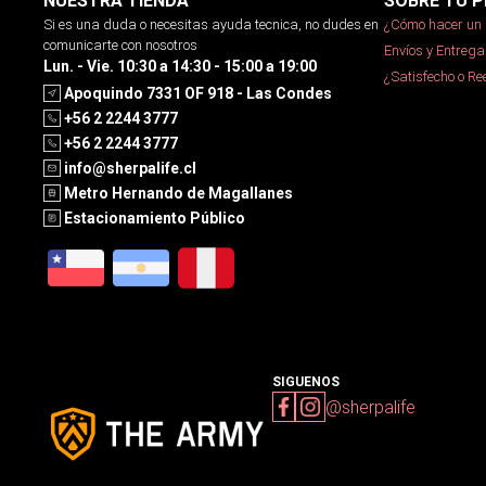
NUESTRA TIENDA
SOBRE TU P
Si es una duda o necesitas ayuda tecnica, no dudes en
¿Cómo hacer un 
comunicarte con nosotros
Envíos y Entrega
Lun. - Vie. 10:30 a 14:30 - 15:00 a 19:00
¿Satisfecho o R
Apoquindo 7331 OF 918 - Las Condes
+56 2 2244 3777
+56 2 2244 3777
info@sherpalife.cl
Metro Hernando de Magallanes
Estacionamiento Público
SIGUENOS
@sherpalife