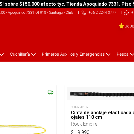
S! sobre $150.000 afecto tyc. Tienda Apoquindo 7331. Piso 
9:00
-
Apoquindo 7331 Of 918 - Santiago - Chile
|
+56 2 2244 3777
|
+
LIQUI
Cuchillería
Primeros Auxilios y Emergencias
Pesca
CHM220102
Cinta de anclaje elasticada
ojales 110 cm
Rock Empire
$
19.990