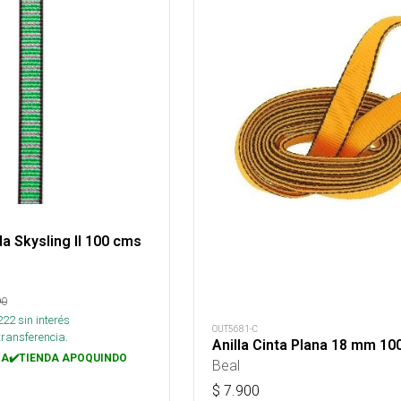
da Skysling II 100 cms
90
222
sin interés
OUT5681-C
transferencia.
Anilla Cinta Plana 18 mm 10
A✔️TIENDA APOQUINDO
Beal
$
7.900