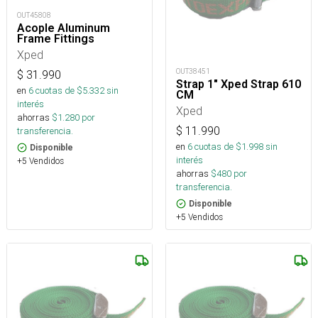
OUT45808
Acople Aluminum
Frame Fittings
Xped
OUT38451
$
31.990
Strap 1" Xped Strap 610
en
6
cuotas de $
5.332
sin
CM
interés
Xped
ahorras
$
1.280
por
$
11.990
transferencia.
en
6
cuotas de $
1.998
sin
Disponible
interés
+5 Vendidos
ahorras
$
480
por
transferencia.
Disponible
+5 Vendidos