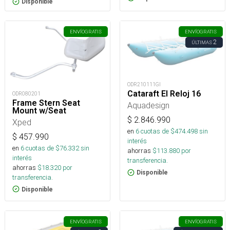
Disponible
ENVÍO
GRATIS
ENVÍO
GRATIS
2
ÚLTIMAS
ODR210111GI
Cataraft El Reloj 16
ODR080201
Frame Stern Seat
Aquadesign
Mount w/Seat
$
2.846.990
Xped
en
6
cuotas de $
474.498
sin
$
457.990
interés
en
6
cuotas de $
76.332
sin
ahorras
$
113.880
por
interés
transferencia.
ahorras
$
18.320
por
Disponible
transferencia.
Disponible
ENVÍO
GRATIS
ENVÍO
GRATIS