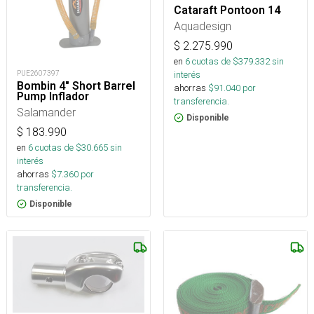
Cataraft Pontoon 14
Aquadesign
$
2.275.990
en
6
cuotas de $
379.332
sin
PUE2607397
interés
Bombin 4" Short Barrel
ahorras
$
91.040
por
Pump Inflador
transferencia.
Salamander
Disponible
$
183.990
en
6
cuotas de $
30.665
sin
interés
ahorras
$
7.360
por
transferencia.
Disponible