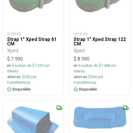
OUT38458
OUT38456
Strap 1" Xped Strap 61
Strap 1" Xped Strap 122
CM
CM
Xped
Xped
$
7.990
$
8.990
en
6
cuotas de $
1.332
sin
en
6
cuotas de $
1.498
sin
interés
interés
ahorras
$
320
por
ahorras
$
360
por
transferencia.
transferencia.
Disponible
Disponible