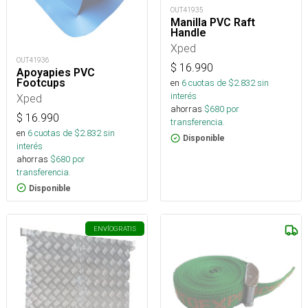
OUT41935
Manilla PVC Raft
Handle
Xped
OUT41936
$
16.990
Apoyapies PVC
Footcups
en
6
cuotas de $
2.832
sin
interés
Xped
ahorras
$
680
por
$
16.990
transferencia.
en
6
cuotas de $
2.832
sin
Disponible
interés
ahorras
$
680
por
transferencia.
Disponible
ENVÍO
GRATIS