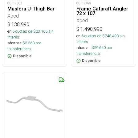
OUT17503
OUT17499
Muslera U-Thigh Bar
Frame Cataraft Angler
72 x 107
Xped
Xped
$
138.990
$
1.490.990
en
6
cuotas de $
23.165
sin
en
6
cuotas de $
248.498
sin
interés
interés
ahorras
$
5.560
por
ahorras
$
59.640
por
transferencia.
transferencia.
Disponible
Disponible