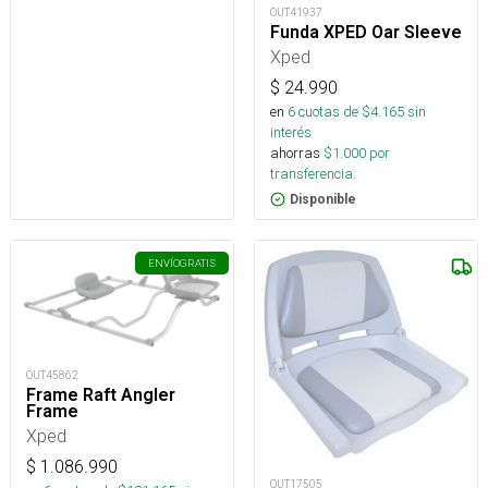
OUT41937
Funda XPED Oar Sleeve
Xped
$
24.990
en
6
cuotas de $
4.165
sin
interés
ahorras
$
1.000
por
transferencia.
Disponible
ENVÍO
GRATIS
OUT45862
Frame Raft Angler
Frame
Xped
$
1.086.990
OUT17505