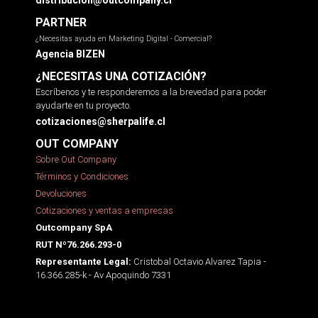
distribucion@outcompany.cl
PARTNER
¿Necesitas ayuda en Marketing Digital - Comercial?
Agencia BIZEN
¿NECESITAS UNA COTIZACIÓN?
Escríbenos y te responderemos a la brevedad para poder
ayudarte en tu proyecto.
cotizaciones@sherpalife.cl
OUT COMPANY
Sobre Out Company
Términos y Condiciones
Devoluciones
Cotizaciones y ventas a empresas
Outcompany SpA
RUT Nº76.266.293-0
Cristobal Octavio Alvarez Tapia -
Representante Legal:
16.366.285-k - Av Apoquindo 7331