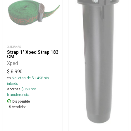
OUT38455
Strap 1" Xped Strap 183
CM
Xped
$
8.990
en
6
cuotas de $
1.498
sin
interés
ahorras
$
360
por
transferencia.
Disponible
+5 Vendidos