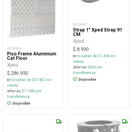
OUT38457
Strap 1" Xped Strap 91
CM
Xped
OUT41934
$
8.990
Piso Frame Aluminium
en
6
cuotas de $
1.498
sin
Cat Floor
interés
Xped
ahorras
$
360
por
transferencia.
$
286.990
en
6
cuotas de $
47.832
sin
Disponible
interés
ahorras
$
11.480
por
transferencia.
Disponible