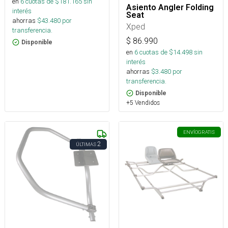
en
6
cuotas de $
181.165
sin
Asiento Angler Folding
interés
Seat
ahorras
$
43.480
por
Xped
transferencia.
$
86.990
Disponible
en
6
cuotas de $
14.498
sin
interés
ahorras
$
3.480
por
transferencia.
Disponible
+5 Vendidos
ENVÍO
GRATIS
2
ÚLTIMAS