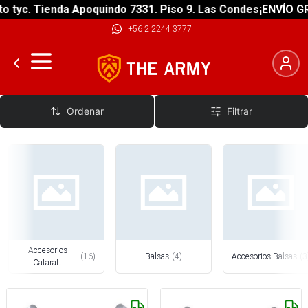
yc. Tienda Apoquindo 7331. Piso 9. Las Condes
¡ENVÍO GRATI
+56 2 2244 3777
|
Cataraft
Ordenar
Filtrar
Accesorios
(
16
)
Balsas
(
4
)
Accesorios Balsas
(
3
Cataraft