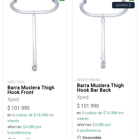
2
ÚLTIMAS
XPEDHTHIBA BA
ODR072904
Barra Muslera Thigh
Barra Muslera Thigh
Hook Bar Back
Hook Front
Xped
Xped
$
101.990
$
101.990
en
6
cuotas de $
16.998
sin
en
6
cuotas de $
16.998
sin
interés
interés
ahorras
$
4.080
por
ahorras
$
4.080
por
transferencia.
transferencia.
Disponible