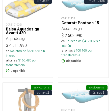
2
ÚLTIMAS
ÚLTIMA UNIDAD
ODR171109
Cataraft Pontoon 15
ODR210102GI
Aquadesign
Balsa Aquadesign
Avanti 420
$
2.503.990
Aquadesign
en
6
cuotas de $
417.332
sin
$
4.011.990
interés
ahorras
$
100.160
por
en
6
cuotas de $
668.665
sin
transferencia.
interés
ahorras
$
160.480
por
Disponible
transferencia.
Disponible
ENVÍO
GRATIS
ENVÍO
GRATIS
2
3
ÚLTIMAS
ÚLTIMAS
ODR171108