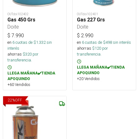
OUTdoi102402
OUTdoi102401
Gas 450 Grs
Gas 227 Grs
Doite
Doite
$
7.990
$
2.990
en
6
cuotas de $
1.332
sin
en
6
cuotas de $
498
sin interés
interés
ahorras
$
120
por
ahorras
$
320
por
transferencia.
transferencia.
LLEGA MAÑANA✔️TIENDA
APOQUINDO
LLEGA MAÑANA✔️TIENDA
+20 Vendidos
APOQUINDO
+60 Vendidos
22
%
OFF