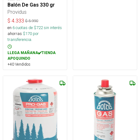
Balón De Gas 330 gr
Providus
$
4.333
$
5.990
en
6
cuotas de $
722
sin interés
ahorras
$
170
por
transferencia.
LLEGA MAÑANA✔️TIENDA
APOQUINDO
+40 Vendidos