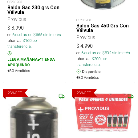
GS231205
Balón Gas 230 grs Con
Válvula
Providus
GS231206
Balón Gas 450 Grs Con
$
3.990
Válvula
en
6
cuotas de $
665
sin interés
Providus
ahorras
$
160
por
$
4.990
transferencia.
en
6
cuotas de $
832
sin interés
ahorras
$
200
por
LLEGA MAÑANA✔️TIENDA
transferencia.
APOQUINDO
+80 Vendidos
Disponible
+80 Vendidos
28
%
OFF
28
%
OFF