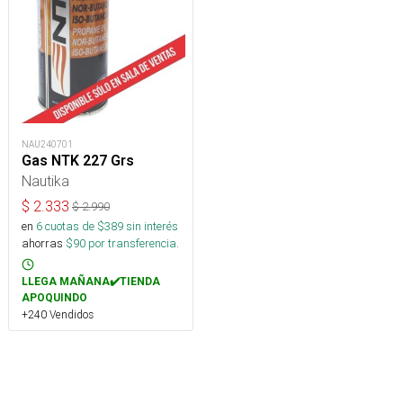
NAU240701
Gas NTK 227 Grs
Nautika
$
2.333
$
2.990
en
6
cuotas de $
389
sin interés
ahorras
$
90
por transferencia.
LLEGA MAÑANA✔️TIENDA
APOQUINDO
+240 Vendidos