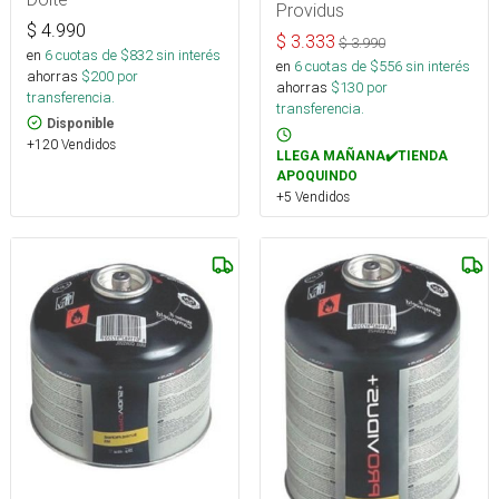
Providus
$
4.990
$
3.333
$
3.990
en
6
cuotas de $
832
sin interés
en
6
cuotas de $
556
sin interés
ahorras
$
200
por
ahorras
$
130
por
transferencia.
transferencia.
Disponible
+120 Vendidos
LLEGA MAÑANA✔️TIENDA
APOQUINDO
+5 Vendidos