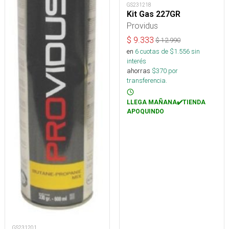
GS231218
Kit Gas 227GR
Providus
$
9.333
$
12.990
en
6
cuotas de $
1.556
sin
interés
ahorras
$
370
por
transferencia.
LLEGA MAÑANA✔️TIENDA
APOQUINDO
GS231201