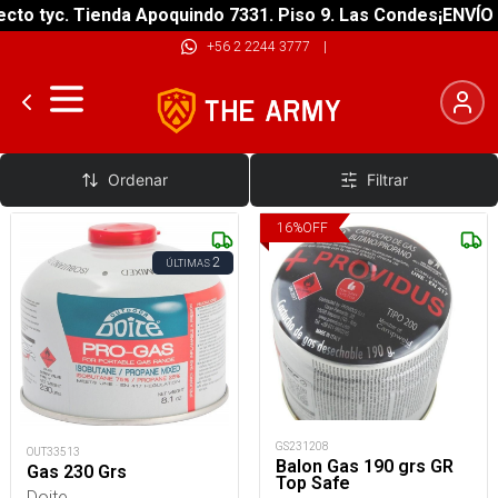
o tyc. Tienda Apoquindo 7331. Piso 9. Las Condes
¡ENVÍO GR
+56 2 2244 3777
|
Cargas de Combustibles
Ordenar
Filtrar
16
%
OFF
2
ÚLTIMAS
GS231208
OUT33513
Balon Gas 190 grs GR
Gas 230 Grs
Top Safe
Doite