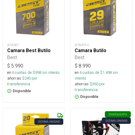
AI18457
AI18476-C
Camara Best Butilo
Camara Butilo
Best
Best
$
5.990
$
8.990
en
6
cuotas de $
998
sin interés
en
6
cuotas de $
1.498
sin
ahorras
$
240
por
interés
transferencia.
ahorras
$
360
por
transferencia.
Disponible
Disponible
ENVÍO
GRATIS
ÚLTIMA UNIDAD
ÚLTIMA UNIDAD