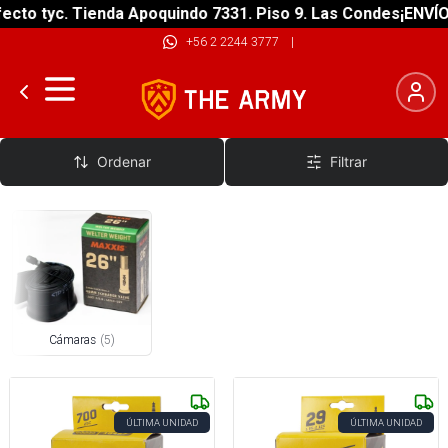
cto tyc. Tienda Apoquindo 7331. Piso 9. Las Condes
¡ENVÍO 
+56 2 2244 3777
|
Cámaras
Ordenar
Filtrar
Cámaras
(
5
)
ÚLTIMA UNIDAD
ÚLTIMA UNIDAD