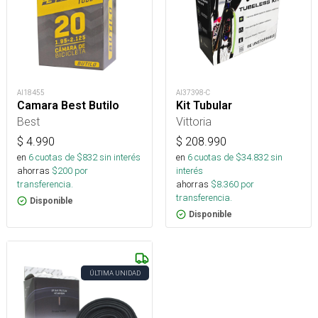
AI18455
AI37398-C
Camara Best Butilo
Kit Tubular
Best
Vittoria
$
4.990
$
208.990
en
6
cuotas de $
832
sin interés
en
6
cuotas de $
34.832
sin
ahorras
$
200
por
interés
transferencia.
ahorras
$
8.360
por
transferencia.
Disponible
Disponible
ÚLTIMA UNIDAD