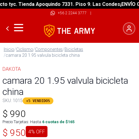
 tyc. Tienda Apoquindo 7331. Piso 9. Las Condes
¡ENVÍO GRA
+56 2 2244 3777
|
Inicio
/
Ciclismo
/
Componentes
/
Bicicletas
/
camara 20 1.95 valvula bicicleta china
DAKOTA
camara 20 1.95 valvula bicicleta
china
SKU:
1015
+5 VENDIDOS
$
990
Precio Tarjetas: Hasta
6
cuotas de $
165
$
950
4
% OFF