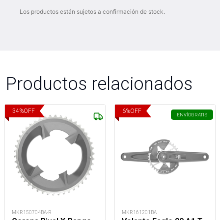
Los productos están sujetos a confirmación de stock.
Productos relacionados
34
%
OFF
6
%
OFF
ENVÍO
GRATIS
MKR150704BA-R
MKR161201BA