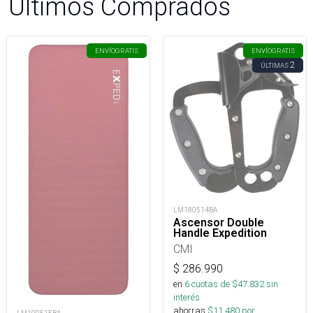
Últimos Comprados
ENVÍO
GRATIS
ENVÍO
GRATIS
2
ÚLTIMAS
LM180514BA
Ascensor Double
Handle Expedition
CMI
$
286.990
en
6
cuotas de $
47.832
sin
interés
ahorras
$
11.480
por