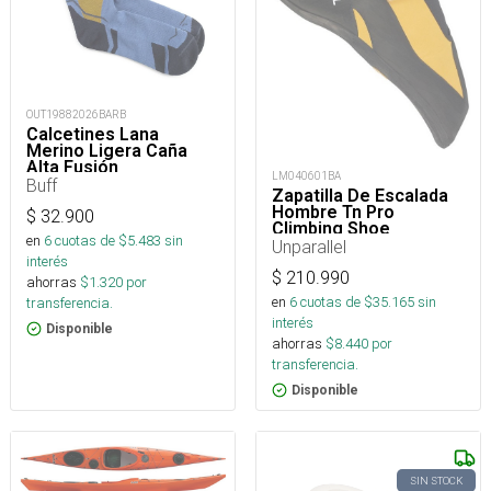
OUT19882026BARB
Calcetines Lana
Merino Ligera Caña
Alta Fusión
LM040601BA
Buff
Zapatilla De Escalada
Hombre Tn Pro
$
32.900
Climbing Shoe
en
6
cuotas de $
5.483
sin
Unparallel
interés
$
210.990
ahorras
$
1.320
por
en
6
cuotas de $
35.165
sin
transferencia.
interés
Disponible
ahorras
$
8.440
por
transferencia.
Disponible
SIN STOCK