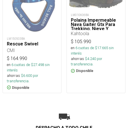
LM010606BA
Polaina Impermeable
Nava Gaiter Gtx Para
Trekking, Nieve Y
Montaña
Kahtoola
LM150503BA
$
105.990
Rescue Swivel
en
6
cuotas de $
17.665
sin
CMI
interés
$
164.990
ahorras
$
4.240
por
transferencia.
en
6
cuotas de $
27.498
sin
interés
Disponible
ahorras
$
6.600
por
transferencia.
Disponible
DESPACHO A TODO CHILE