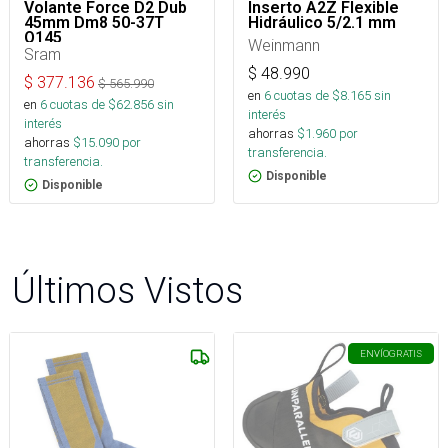
Volante Force D2 Dub
Inserto A2Z Flexible
45mm Dm8 50-37T
Hidráulico 5/2.1 mm
Q145
Weinmann
Sram
$
48.990
$
377.136
$
565.990
en
6
cuotas de $
8.165
sin
en
6
cuotas de $
62.856
sin
interés
interés
ahorras
$
1.960
por
ahorras
$
15.090
por
transferencia.
transferencia.
Disponible
Disponible
Últimos Vistos
ENVÍO
GRATIS