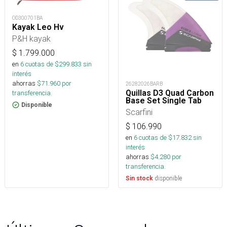
OD300701BA
Kayak Leo Hv
P&H kayak
$
1.799.000
en
6
cuotas de $
299.833
sin
interés
ahorras
$
71.960
por
26282026BARB
Quillas D3 Quad Carbon
transferencia.
Base Set Single Tab
Disponible
Scarfini
$
106.990
en
6
cuotas de $
17.832
sin
interés
ahorras
$
4.280
por
transferencia.
disponible
Sin stock