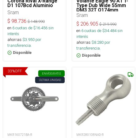
Corona Rival X-Range
Volante Eagle 90 A1 T-
D1 107Bcd Aluminio
Type Dub Wide 55mm
DM3 32T Q174mm
Sram
Sram
$
98.736
$
148.990
$
206.905
$
219.990
en
6
cuotas de $
16.456
sin
en
6
cuotas de $
34.484
sin
interés
interés
ahorras
$
3.950
por
ahorras
$
8.280
por
transferencia.
transferencia.
Disponible
Disponible
33
%
OFF
ENVÍO
GRATIS
ÚLTIMA UNIDAD
MKR160721BA-R
MKR280108NAD-R