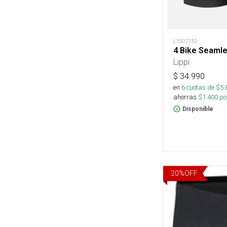
L1007150
4 Bike Seamle
Lippi
$
34.990
en
6
cuotas de $
5.
ahorras
$
1.400
por
Disponible
20
%
OFF