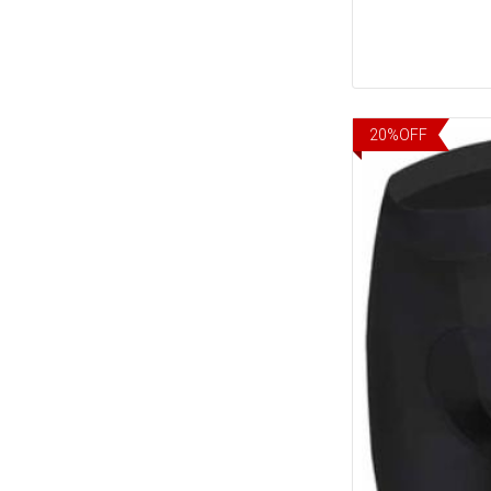
20
%
OFF