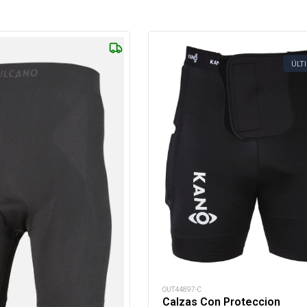
ÚLT
OUT44897-C
Calzas Con Proteccion