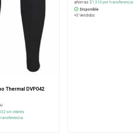
ahorras
$
1.310
por transferencia.
Disponible
+5 Vendidos
smo Thermal DVP042
90
132
sin interés
transferencia.