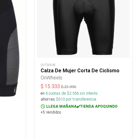
OUT36848
Calza De Mujer Corta De Ciclismo
OnWheels
$
15.333
$
21.990
en
6
cuotas de $
2.556
sin interés
ahorras
$
610
por transferencia.
LLEGA MAÑANA✔️TIENDA APOQUINDO
+5 Vendidos