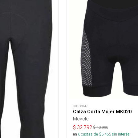
OUT36847
Calza Corta Mujer MK020
Mcycle
$
32.792
$
40.990
en
6
cuotas de $
5.465
sin interés