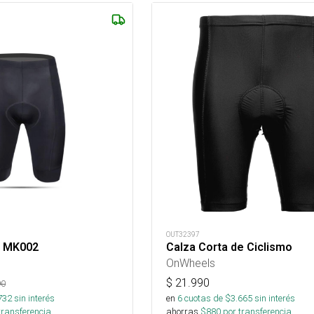
OUT32397
s MK002
Calza Corta de Ciclismo
OnWheels
$
21.990
90
732
sin interés
en
6
cuotas de $
3.665
sin interés
transferencia.
ahorras
$
880
por transferencia.