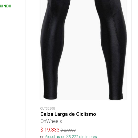
UINDO
OUT32398
Calza Larga de Ciclismo
OnWheels
$
19.333
$
27.990
en
6
cuotas de $
3.222
sin interés