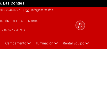
9. Las Condes
56 2 2244 3777
|
info@sherpalife.cl
DACIÓN
OFERTAS
MARCAS
DESPACHO 24 HRS
Campamento
Iluminación
Rental Equipo