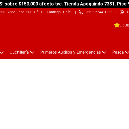
S! sobre $150.000 afecto tyc. Tienda Apoquindo 7331. Piso 
9:00
-
Apoquindo 7331 Of 918 - Santiago - Chile
|
+56 2 2244 3777
|
+
LIQUI
Cuchillería
Primeros Auxilios y Emergencias
Pesca