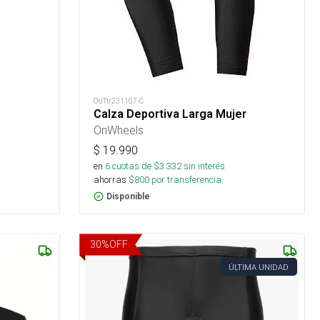
OUTtr231107-C
Calza Deportiva Larga Mujer
OnWheels
$
19.990
en
6
cuotas de $
3.332
sin interés
ahorras
$
800
por transferencia.
Disponible
30
%
OFF
ÚLTIMA UNIDAD