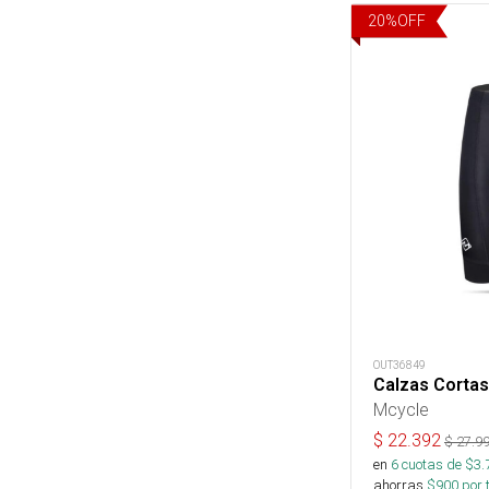
20
%
OFF
OUT36849
Calzas Corta
Mcycle
$
22.392
$
27.9
en
6
cuotas de $
3.
ahorras
$
900
por 