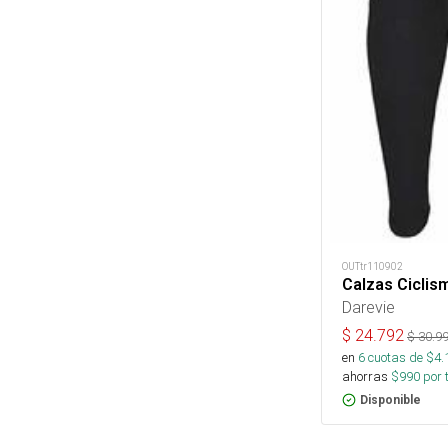
OUTtr110902
Calzas Cicli
Darevie
$
24.792
$
30.9
en
6
cuotas de $
4.
ahorras
$
990
por 
Disponible