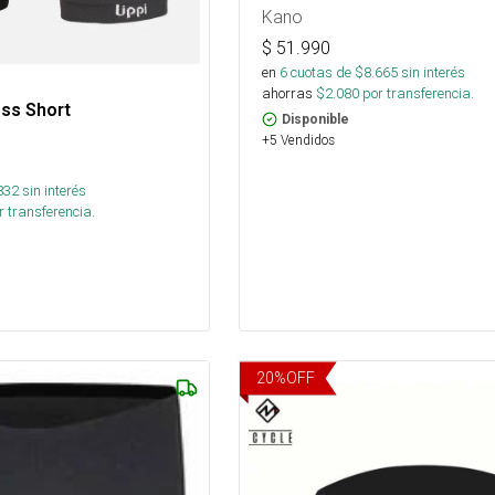
Kano
$
51.990
en
6
cuotas de $
8.665
sin interés
ahorras
$
2.080
por transferencia.
ss Short
Disponible
+5 Vendidos
832
sin interés
 transferencia.
20
%
OFF