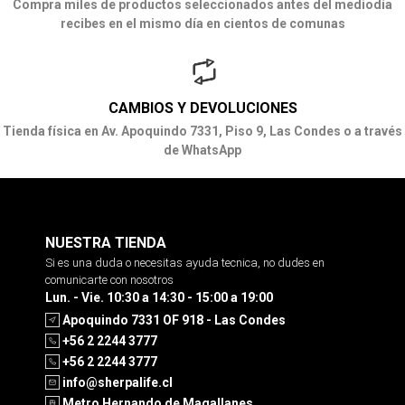
Compra miles de productos seleccionados antes del mediodía
recibes en el mismo día en cientos de comunas
CAMBIOS Y DEVOLUCIONES
Tienda física en Av. Apoquindo 7331, Piso 9, Las Condes o a través
de WhatsApp
NUESTRA TIENDA
Si es una duda o necesitas ayuda tecnica, no dudes en
comunicarte con nosotros
Lun. - Vie. 10:30 a 14:30 - 15:00 a 19:00
Apoquindo 7331 OF 918 - Las Condes
+56 2 2244 3777
+56 2 2244 3777
info@sherpalife.cl
Metro Hernando de Magallanes