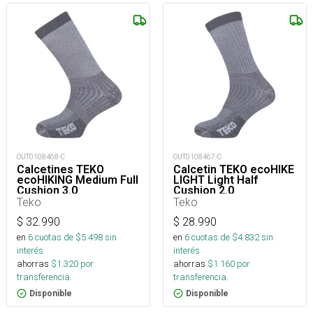
OUT0108468-C
OUT0108467-C
Calcetines TEKO
Calcetin TEKO ecoHIKE
ecoHIKING Medium Full
LIGHT Light Half
Cushion 3.0
Cushion 2.0
Teko
Teko
$
32.990
$
28.990
en
6
cuotas de $
5.498
sin
en
6
cuotas de $
4.832
sin
interés
interés
ahorras
$
1.320
por
ahorras
$
1.160
por
transferencia.
transferencia.
Disponible
Disponible