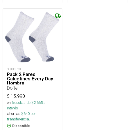
OUT33528
Pack 2 Pares
Calcetines Every Day
Hombre
Doite
$
15.990
en
6
cuotas de $
2.665
sin
interés
ahorras
$
640
por
transferencia.
Disponible