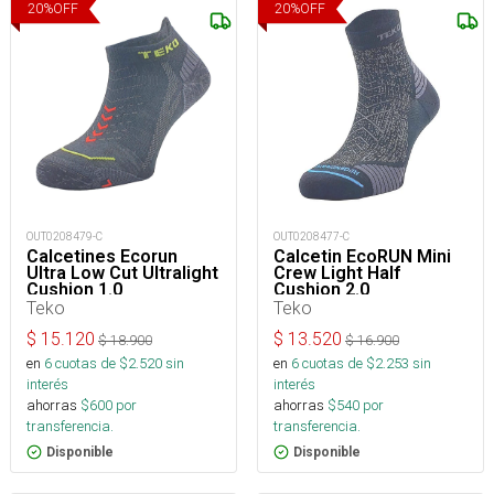
20
%
OFF
20
%
OFF
OUT0208479-C
OUT0208477-C
Calcetines Ecorun
Calcetin EcoRUN Mini
Ultra Low Cut Ultralight
Crew Light Half
Cushion 1.0
Cushion 2.0
Teko
Teko
$
15.120
$
13.520
$
18.900
$
16.900
en
6
cuotas de $
2.520
sin
en
6
cuotas de $
2.253
sin
interés
interés
ahorras
$
600
por
ahorras
$
540
por
transferencia.
transferencia.
Disponible
Disponible