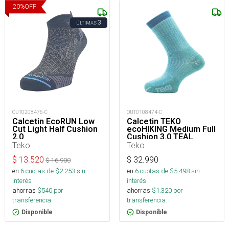
20
%
OFF
3
ÚLTIMAS
OUT0208476-C
OUT0108474-C
Calcetin EcoRUN Low
Calcetin TEKO
Cut Light Half Cushion
ecoHIKING Medium Full
2.0
Cushion 3.0 TEAL
Teko
Teko
$
13.520
$
32.990
$
16.900
en
6
cuotas de $
2.253
sin
en
6
cuotas de $
5.498
sin
interés
interés
ahorras
$
540
por
ahorras
$
1.320
por
transferencia.
transferencia.
Disponible
Disponible