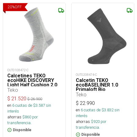
20
%
OFF
OUT0108472-C
Calcetines TEKO
OUT0208474-C
ecoHIKE DISCOVERY
Calcetin TEKO
Light Half Cushion 2.0
ecoBASELINER 1.0
Primaloft Bio
Teko
Teko
$
21.520
$
26.900
$
22.990
en
6
cuotas de $
3.587
sin
en
6
cuotas de $
3.832
sin
interés
interés
ahorras
$
860
por
ahorras
$
920
por
transferencia.
transferencia.
Disponible
Disponible