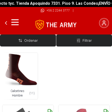
to tyc. Tienda Apoquindo 7331. Piso 9. Las Condes
¡ENVÍO G
+56 2 2244 3777
|
Calcetines y Boxers
Ordenar
Filtrar
Calcetines
(
11
)
Hombre