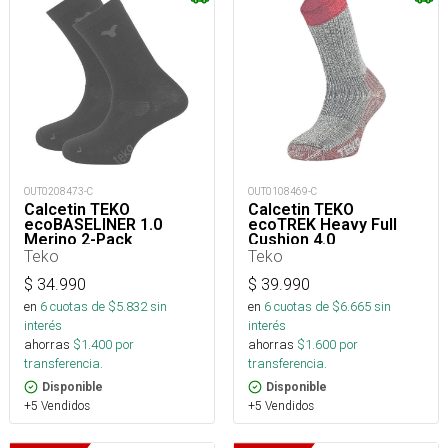
OUT0208473-C
OUT0108469-C
Calcetin TEKO
Calcetin TEKO
ecoBASELINER 1.0
ecoTREK Heavy Full
Merino 2-Pack
Cushion 4.0
Teko
Teko
$
34.990
$
39.990
en
6
cuotas de $
5.832
sin
en
6
cuotas de $
6.665
sin
interés
interés
ahorras
$
1.400
por
ahorras
$
1.600
por
transferencia.
transferencia.
Disponible
Disponible
+5 Vendidos
+5 Vendidos