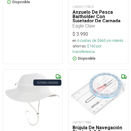
Disponible
LM060717BA-R
Anzuelo De Pesca
Baitholder Con
Sujetador De Carnada
Eagle Claw
$
3.990
en
6
cuotas de $
665
sin interés
ahorras
$
160
por
transferencia.
Disponible
ÚLTIMA UNIDAD
LM150714BA
Brújula De Navegación