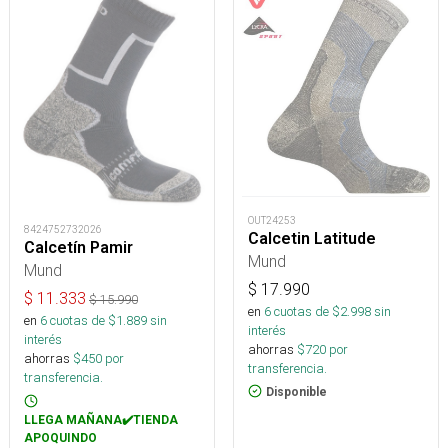
OUT24253
8424752732026
Calcetin Latitude
Calcetín Pamir
Mund
Mund
$
17.990
$
11.333
$
15.990
en
6
cuotas de $
2.998
sin
en
6
cuotas de $
1.889
sin
interés
interés
ahorras
$
720
por
ahorras
$
450
por
transferencia.
transferencia.
Disponible
LLEGA MAÑANA✔️TIENDA
APOQUINDO