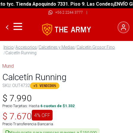
tyc. Tienda Apoquindo 7331. Piso 9. Las Condes
¡ENVÍO GRAT
+56 2 2244 3777
|
Inicio
/
Accesorios
/
Calcetines y Medias
/
Calcetín Grosor Fino
/
Calcetín Running
Mund
Calcetín Running
SKU:
OUT4732
+5 VENDIDOS
$
7.990
Precio Tarjetas: Hasta
6
cuotas de $
1.332
$
7.670
4
% OFF
Precio Transferencia Bancaria
Envío gratis para compras mayores a $150.000