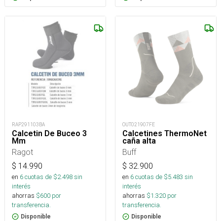
RAP291103BA
OUT021907FE
Calcetin De Buceo 3
Calcetines ThermoNet
Mm
caña alta
Ragot
Buff
$
14.990
$
32.900
en
6
cuotas de $
2.498
sin
en
6
cuotas de $
5.483
sin
interés
interés
ahorras
$
600
por
ahorras
$
1.320
por
transferencia.
transferencia.
Disponible
Disponible