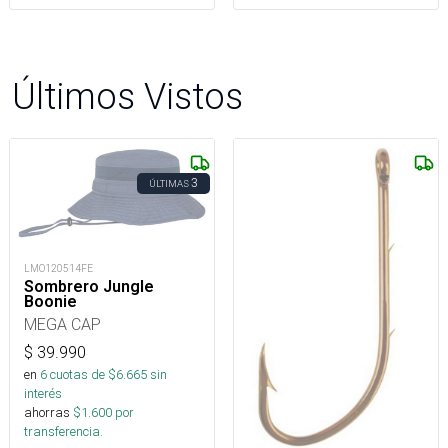
Últimos Vistos
3
ÚLTIMAS
LMO120514FE
Sombrero Jungle
Boonie
MEGA CAP
$
39.990
en
6
cuotas de $
6.665
sin
interés
ahorras
$
1.600
por
transferencia.