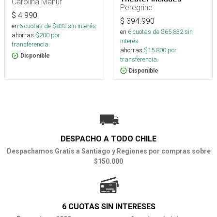
Carolina Manuf
Footprint
Peregrine
$
4.990
$
394.990
en
6
cuotas de $
832
sin interés
en
6
cuotas de $
65.832
sin
ahorras
$
200
por
interés
transferencia.
ahorras
$
15.800
por
Disponible
transferencia.
Disponible
DESPACHO A TODO CHILE
Despachamos Gratis a Santiago y Regiones por compras sobre
$150.000
6 CUOTAS SIN INTERESES