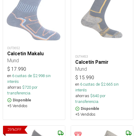
OUT3652
Calcetin Makalu
OUT4453
Mund
Calcetín Pamir
Mund
$
17.990
en
6
cuotas de $
2.998
sin
$
15.990
interés
en
6
cuotas de $
2.665
sin
ahorras
$
720
por
interés
transferencia.
ahorras
$
640
por
Disponible
transferencia.
+5 Vendidos
Disponible
+5 Vendidos
29
%
OFF