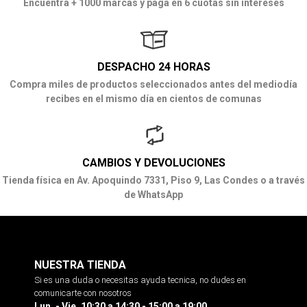
Encuentra + 1000 marcas y paga en 6 cuotas sin intereses
DESPACHO 24 HORAS
Compra miles de productos seleccionados antes del mediodía
recibes en el mismo día en cientos de comunas
CAMBIOS Y DEVOLUCIONES
Tienda física en Av. Apoquindo 7331, Piso 9, Las Condes o a través
de WhatsApp
NUESTRA TIENDA
Si es una duda o necesitas ayuda tecnica, no dudes en
comunicarte con nosotros
Lun. - Vie. 10:30 a 14:30 - 15:00 a 19:00