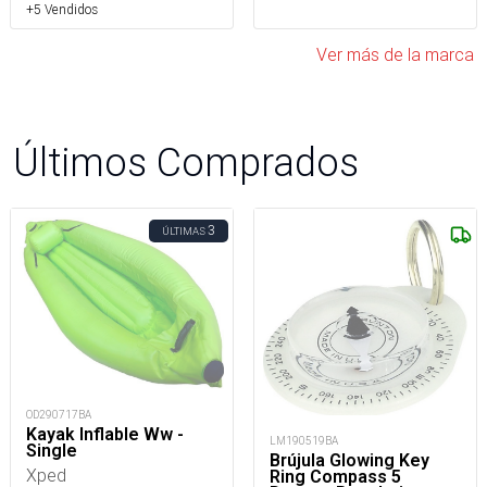
+5 Vendidos
Ver más de la marca
Últimos Comprados
3
ÚLTIMAS
OD290717BA
Kayak Inflable Ww -
LM190519BA
Single
Brújula Glowing Key
Xped
Ring Compass 5