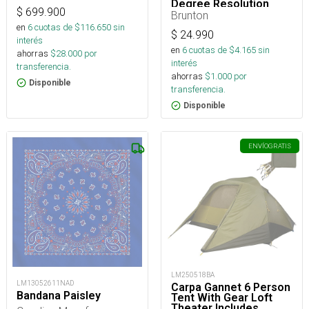
Degree Resolution
$
699.900
Brunton
en
6
cuotas de $
116.650
sin
$
24.990
interés
en
6
cuotas de $
4.165
sin
ahorras
$
28.000
por
interés
transferencia.
ahorras
$
1.000
por
Disponible
transferencia.
Disponible
ENVÍO
GRATIS
LM250518BA
LM13052611NAD
Carpa Gannet 6 Person
Bandana Paisley
Tent With Gear Loft
Theater Includes