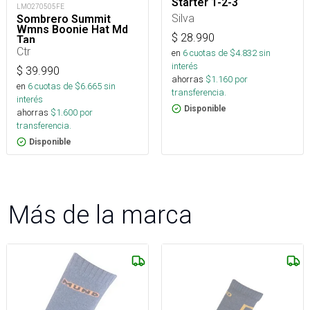
Starter 1-2-3
LMO270505FE
Silva
Sombrero Summit
Wmns Boonie Hat Md
$
28.990
Tan
Ctr
en
6
cuotas de $
4.832
sin
interés
$
39.990
ahorras
$
1.160
por
en
6
cuotas de $
6.665
sin
transferencia.
interés
Disponible
ahorras
$
1.600
por
transferencia.
Disponible
Más de la marca