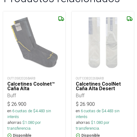
OUT13582026BARB
OUT13382026BARB
Calcetines Coolnet™
Calcetines CoolNet
Caña Alta
Caña Alta Desert
Buff
Buff
$
26.900
$
26.900
en
6
cuotas de $
4.483
sin
en
6
cuotas de $
4.483
sin
interés
interés
ahorras
$
1.080
por
ahorras
$
1.080
por
transferencia.
transferencia.
Disponible
Disponible