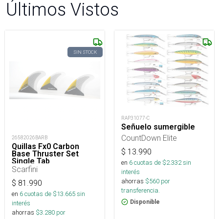
Últimos Vistos
SIN STOCK
RAP31077-C
Señuelo sumergible
CountDown Elite
26582026BARB
Quillas Fx0 Carbon
$
13.990
Base Thruster Set
Single Tab
en
6
cuotas de $
2.332
sin
Scarfini
interés
ahorras
$
560
por
$
81.990
transferencia.
en
6
cuotas de $
13.665
sin
Disponible
interés
ahorras
$
3.280
por