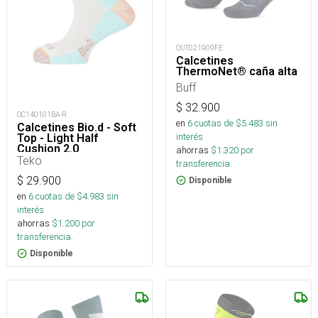
OUT021909FE
Calcetines
ThermoNet® caña alta
Buff
$
32.900
OC140101BA-R
en
6
cuotas de $
5.483
sin
Calcetines Bio.d - Soft
interés
Top - Light Half
Cushion 2.0
ahorras
$
1.320
por
Teko
transferencia.
$
29.900
Disponible
en
6
cuotas de $
4.983
sin
interés
ahorras
$
1.200
por
transferencia.
Disponible