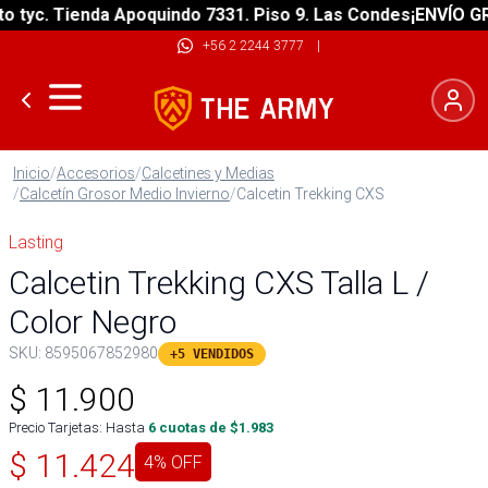
yc. Tienda Apoquindo 7331. Piso 9. Las Condes
¡ENVÍO GRATI
+56 2 2244 3777
|
Inicio
/
Accesorios
/
Calcetines y Medias
/
Calcetín Grosor Medio Invierno
/
Calcetin Trekking CXS
Lasting
Calcetin Trekking CXS Talla L /
Color Negro
SKU:
8595067852980
+5 VENDIDOS
$
11.900
Precio Tarjetas: Hasta
6
cuotas de $
1.983
$
11.424
4
% OFF