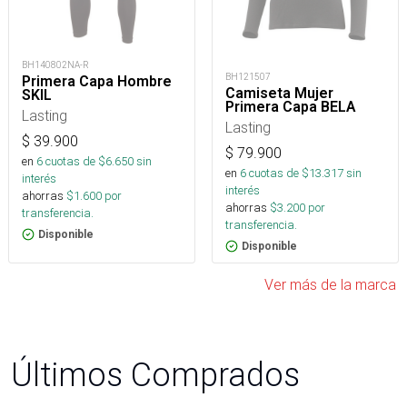
BH140802NA-R
BH121507
Primera Capa Hombre
Camiseta Mujer
SKIL
Primera Capa BELA
Lasting
Lasting
$
39.900
$
79.900
en
6
cuotas de $
6.650
sin
en
6
cuotas de $
13.317
sin
interés
interés
ahorras
$
1.600
por
ahorras
$
3.200
por
transferencia.
transferencia.
Disponible
Disponible
Ver más de la marca
Últimos Comprados