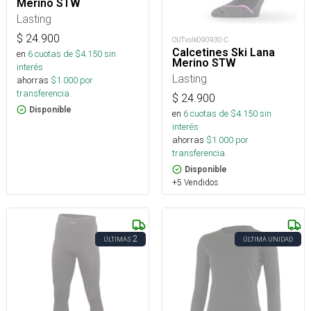
Merino STW
Lasting
$
24.900
OUTvolk090930-C
Calcetines Ski Lana
en
6
cuotas de $
4.150
sin
Merino STW
interés
Lasting
ahorras
$
1.000
por
transferencia.
$
24.900
Disponible
en
6
cuotas de $
4.150
sin
interés
ahorras
$
1.000
por
transferencia.
Disponible
+5 Vendidos
2
ÚLTIMAS
ÚLTIMA UNIDAD