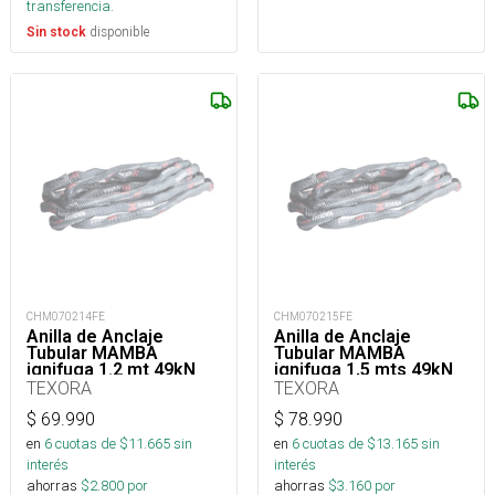
transferencia.
disponible
Sin stock
CHM070214FE
CHM070215FE
Anilla de Anclaje
Anilla de Anclaje
Tubular MAMBA
Tubular MAMBA
ignifuga 1.2 mt 49kN
ignifuga 1,5 mts 49kN
TEXORA
TEXORA
$
69.990
$
78.990
en
6
cuotas de $
11.665
sin
en
6
cuotas de $
13.165
sin
interés
interés
ahorras
$
2.800
por
ahorras
$
3.160
por