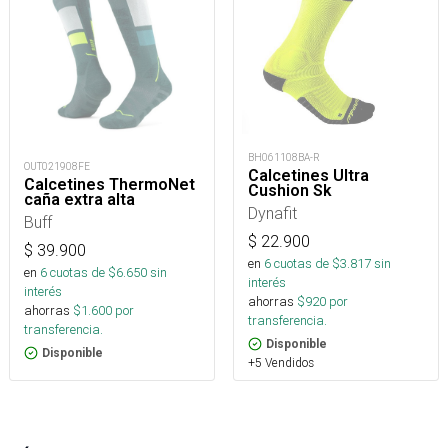
BH061108BA-R
OUT021908FE
Calcetines Ultra
Calcetines ThermoNet
Cushion Sk
caña extra alta
Dynafit
Buff
$
22.900
$
39.900
en
6
cuotas de $
3.817
sin
en
6
cuotas de $
6.650
sin
interés
interés
ahorras
$
920
por
ahorras
$
1.600
por
transferencia.
transferencia.
Disponible
Disponible
+5 Vendidos