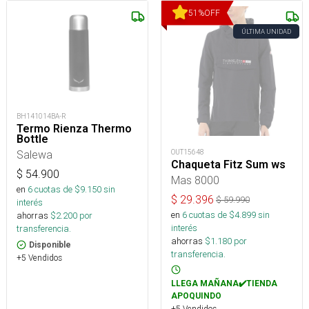
51
%
OFF
ÚLTIMA UNIDAD
BH141014BA-R
Termo Rienza Thermo
Bottle
OUT15648
Salewa
Chaqueta Fitz Sum ws
$
54.900
Mas 8000
en
6
cuotas de $
9.150
sin
$
29.396
$
59.990
interés
en
6
cuotas de $
4.899
sin
ahorras
$
2.200
por
interés
transferencia.
ahorras
$
1.180
por
Disponible
transferencia.
+5 Vendidos
LLEGA MAÑANA✔️TIENDA
APOQUINDO
+5 Vendidos