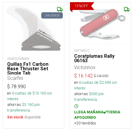
15
%
OFF
SIN STOCK
OUT1683-C
Coratplumas Rally
26682026BARB
06163
Quillas Fx1 Carbon
Victorinox
Base Thruster Set
Single Tab
$
16.142
$
18.990
Scarfini
en
6
cuotas de $
2.690
sin
$
78.990
interés
en
6
cuotas de $
13.165
sin
ahorras
$
650
por
interés
transferencia.
ahorras
$
3.160
por
transferencia.
LLEGA MAÑANA✔️TIENDA
disponible
Sin stock
APOQUINDO
+20 Vendidos