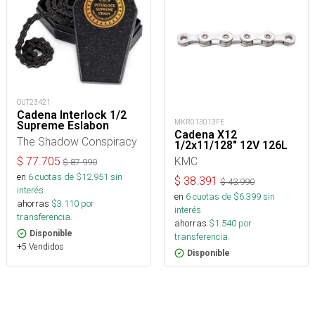
OUT23421
Cadena Interlock 1/2
MKR013013FE
Supreme Eslabon
Cadena X12
The Shadow Conspiracy
1/2x11/128" 12V 126L
KMC
$
77.705
$
87.990
en
6
cuotas de $
12.951
sin
$
38.391
$
43.990
interés
en
6
cuotas de $
6.399
sin
ahorras
$
3.110
por
interés
transferencia.
ahorras
$
1.540
por
Disponible
transferencia.
+5 Vendidos
Disponible