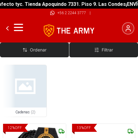
fecto tyc. Tienda Apoquindo 7331. Piso 9. Las Condes
¡ENVÍ
+56 2 2244 3777
|
Cadenas BMX
Ordenar
Filtrar
Cadenas
(
2
)
12
%
OFF
13
%
OFF