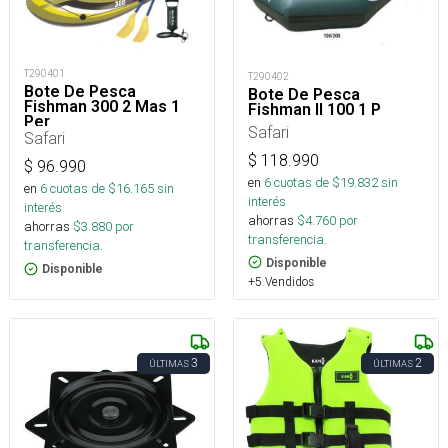
T290401
T290402
Bote De Pesca
Bote De Pesca
Fishman 300 2 Mas 1
Fishman II 100 1 P
Per
Safari
Safari
$
118.990
$
96.990
en
6
cuotas de $
19.832
sin
en
6
cuotas de $
16.165
sin
interés
interés
ahorras
$
4.760
por
ahorras
$
3.880
por
transferencia.
transferencia.
Disponible
Disponible
+5 Vendidos
3
2
ÚLTIMAS
ÚLTIMAS