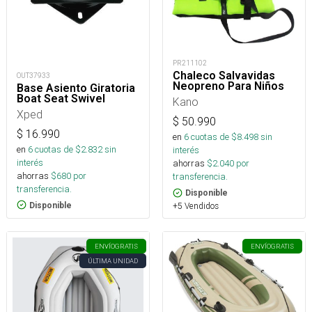
PR211102
Chaleco Salvavidas
OUT37933
Neopreno Para Niños
Base Asiento Giratoria
Boat Seat Swivel
Kano
Xped
$
50.990
$
16.990
en
6
cuotas de $
8.498
sin
en
6
cuotas de $
2.832
sin
interés
interés
ahorras
$
2.040
por
ahorras
$
680
por
transferencia.
transferencia.
Disponible
Disponible
+5 Vendidos
ENVÍO
GRATIS
ENVÍO
GRATIS
ÚLTIMA UNIDAD