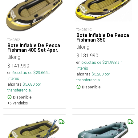
T040501-C
Bote Inflable De Pesca
Fishman 350
T040502
Bote Inflable De Pesca
Jilong
Fishman 400 Set 4per.
$
131.990
Jilong
en
6
cuotas de $
21.998
sin
$
141.990
interés
en
6
cuotas de $
23.665
sin
ahorras
$
5.280
por
interés
transferencia.
ahorras
$
5.680
por
Disponible
transferencia.
Disponible
+5 Vendidos