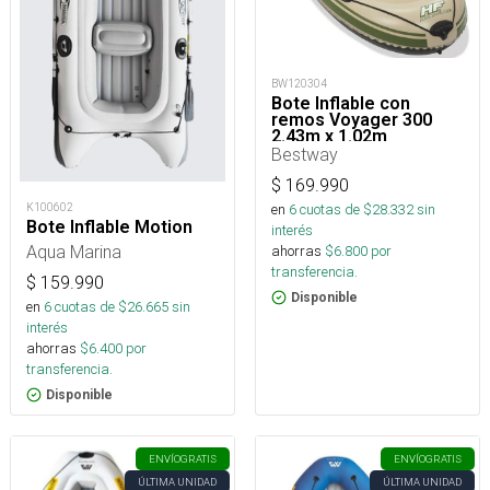
BW120304
Bote Inflable con
remos Voyager 300
2.43m x 1.02m
Bestway
$
169.990
en
6
cuotas de $
28.332
sin
K100602
Bote Inflable Motion
interés
Aqua Marina
ahorras
$
6.800
por
transferencia.
$
159.990
Disponible
en
6
cuotas de $
26.665
sin
interés
ahorras
$
6.400
por
transferencia.
Disponible
ENVÍO
GRATIS
ENVÍO
GRATIS
ÚLTIMA UNIDAD
ÚLTIMA UNIDAD