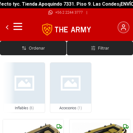
cto tyc. Tienda Apoquindo 7331. Piso 9. Las Condes
¡ENVÍO 
+56 2 2244 3777
|
Botes
Ordenar
Filtrar
Inflables
(
8
)
Accesorios
(
1
)