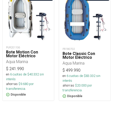
PUR201106
PR180702
Bote Motion Con
Bote Classic Con
Motor Eléctrico
Motor Eléctrico
Aqua Marina
Aqua Marina
$
241.990
$
499.990
en
6
cuotas de $
40.332
sin
en
6
cuotas de $
83.332
sin
interés
interés
ahorras
$
9.680
por
ahorras
$
20.000
por
transferencia.
transferencia.
Disponible
Disponible