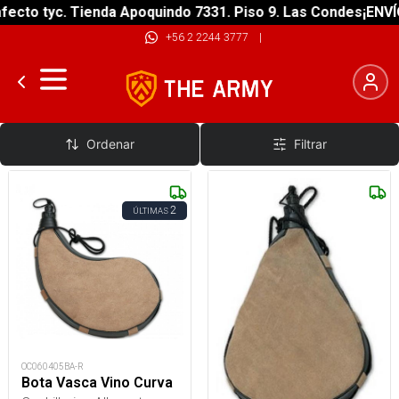
ecto tyc. Tienda Apoquindo 7331. Piso 9. Las Condes
¡ENVÍO
+56 2 2244 3777
|
Bota Vasca
Ordenar
Filtrar
2
ÚLTIMAS
OC060405BA-R
Bota Vasca Vino Curva