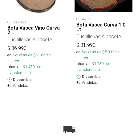
OUT44072
OUTOD091501
Bota Vasca Curva 1,0
Bota Vasca Vino Curva
Lt
2 L
Cuchillerias Albacete
Cuchillerias Albacete
$
31.990
$
36.990
en
6
cuotas de $
5.332
sin
en
6
cuotas de $
6.165
sin
interés
interés
ahorras
$
1.280
por
ahorras
$
1.480
por
transferencia.
transferencia.
Disponible
Disponible
+5 Vendidos
+5 Vendidos