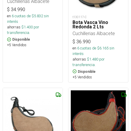
Cuchillerias Albacete
$
34.990
en
6
cuotas de $
5.832
sin
t130117-C
interés
Bota Vasca Vino
Redonda 2 Lts
ahorras
$
1.400
por
transferencia.
Cuchillerias Albacete
Disponible
$
36.990
+5 Vendidos
en
6
cuotas de $
6.165
sin
interés
ahorras
$
1.480
por
transferencia.
Disponible
+5 Vendidos