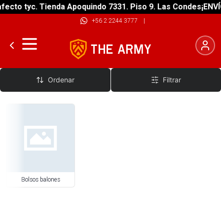
fecto tyc. Tienda Apoquindo 7331. Piso 9. Las Condes
¡ENVÍ
+56 2 2244 3777
|
Bolsos
Ordenar
Filtrar
Bolsos balones