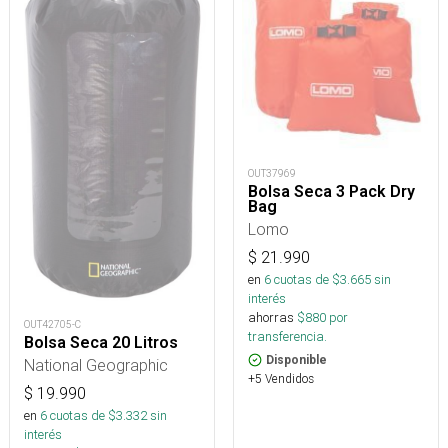
OUT37969
Bolsa Seca 3 Pack Dry
Bag
Lomo
$
21.990
en
6
cuotas de $
3.665
sin
interés
ahorras
$
880
por
OUT42705-C
transferencia.
Bolsa Seca 20 Litros
Disponible
National Geographic
+5 Vendidos
$
19.990
en
6
cuotas de $
3.332
sin
interés