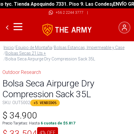
yc. Tienda Apoquindo 7331. Piso 9. Las Condes
¡ENVÍO GRATI
+56 2 2244 3777
|
Inicio
/
Equipo de Montaña
/
Bolsas Estancas, Impermeable y Case
/
Bolsas Secas 21 Lts +
/
Bolsa Seca Airpurge Dry Compression Sack 35L
Outdoor Research
Bolsa Seca Airpurge Dry
Compression Sack 35L
SKU:
OUT5002
+5 VENDIDOS
$
34.900
Precio Tarjetas: Hasta
6
cuotas de $
5.817
$
33.504
4
% OFF