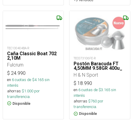
TEC130404BA-R
Caña Classic Boat 702
2,10M
TEC073106FE-R
Postón Baracuda FT
Fulcrum
4,50MM 9.58GR 400u_
$
24.990
H & N Sport
en
6
cuotas de $
4.165
sin
$
18.990
interés
en
6
cuotas de $
3.165
sin
ahorras
$
1.000
por
interés
transferencia.
ahorras
$
760
por
Disponible
transferencia.
Disponible