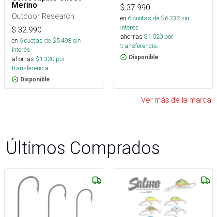
Merino
$
37.990
Outdoor Research
en
6
cuotas de $
6.332
sin
interés
$
32.990
ahorras
$
1.520
por
en
6
cuotas de $
5.498
sin
transferencia.
interés
Disponible
ahorras
$
1.320
por
transferencia.
Disponible
Ver más de la marca
Últimos Comprados