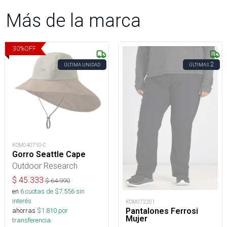
Más de la marca
30
%
OFF
2
ÚLTIMA UNIDAD
ÚLTIMAS
KOM040710-C
Gorro Seattle Cape
Outdoor Research
$
45.333
$
64.990
en
6
cuotas de $
7.556
sin
interés
KOM072201
Pantalones Ferrosi
ahorras
$
1.810
por
Mujer
transferencia.