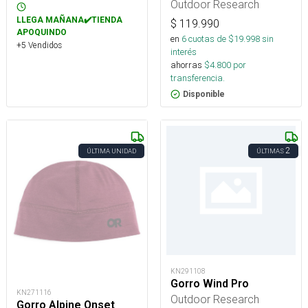
Outdoor Research
LLEGA MAÑANA✔️TIENDA
$
119.990
APOQUINDO
en
6
cuotas de $
19.998
sin
+5 Vendidos
interés
ahorras
$
4.800
por
transferencia.
Disponible
2
ÚLTIMA UNIDAD
ÚLTIMAS
KN291108
Gorro Wind Pro
KN271116
Outdoor Research
Gorro Alpine Onset