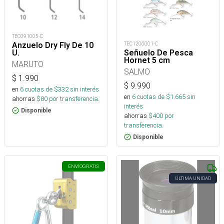
TEC091005-C
Anzuelo Dry Fly De 10
TEC1206001-C
U.
Señuelo De Pesca
Hornet 5 cm
MARUTO
SALMO
$
1.990
$
9.990
en
6
cuotas de $
332
sin interés
en
6
cuotas de $
1.665
sin
ahorras
$
80
por transferencia.
interés
Disponible
ahorras
$
400
por
transferencia.
Disponible
ENVÍO
GRATIS
ÚLTIMA UNIDAD