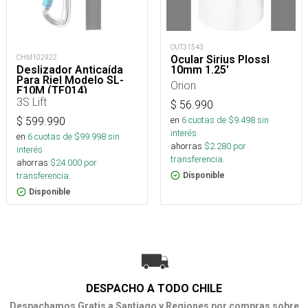
OUT31543
Ocular Sirius Plossl
CHM102922
10mm 1.25'
Deslizador Anticaída
Para Riel Modelo SL-
Orion
F10M (TF014)
3S Lift
$
56.990
en
6
cuotas de $
9.498
sin
$
599.990
interés
en
6
cuotas de $
99.998
sin
ahorras
$
2.280
por
interés
transferencia.
ahorras
$
24.000
por
transferencia.
Disponible
Disponible
DESPACHO A TODO CHILE
Despachamos Gratis a Santiago y Regiones por compras sobre