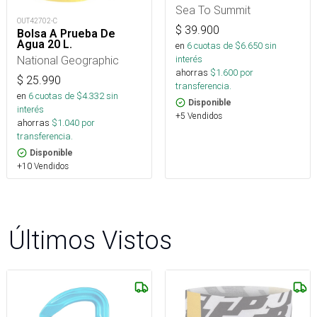
Sea To Summit
OUT42702-C
$
39.900
Bolsa A Prueba De
Agua 20 L.
en
6
cuotas de $
6.650
sin
interés
National Geographic
ahorras
$
1.600
por
$
25.990
transferencia.
en
6
cuotas de $
4.332
sin
Disponible
interés
+5 Vendidos
ahorras
$
1.040
por
transferencia.
Disponible
+10 Vendidos
Últimos Vistos