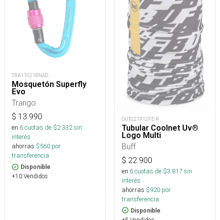
TRA110218NAD
Mosquetón Superfly
Evo
Trango
$
13.990
OUT021912FE-R
Tubular Coolnet Uv®
en
6
cuotas de $
2.332
sin
Logo Multi
interés
Buff
ahorras
$
560
por
transferencia.
$
22.900
Disponible
en
6
cuotas de $
3.817
sin
+10 Vendidos
interés
ahorras
$
920
por
transferencia.
Disponible
+5 Vendidos