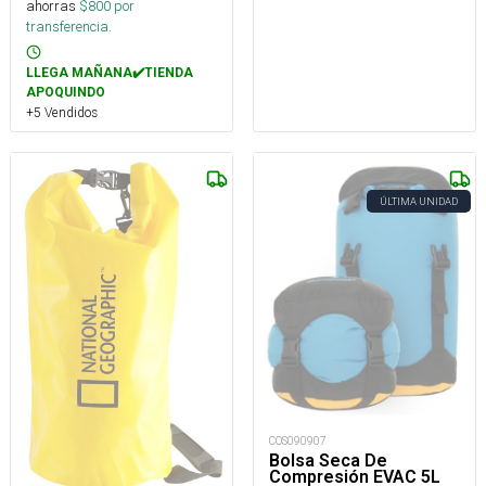
ahorras
$
800
por
transferencia.
LLEGA MAÑANA✔️TIENDA
APOQUINDO
+5 Vendidos
ÚLTIMA UNIDAD
COS090907
Bolsa Seca De
Compresión EVAC 5L