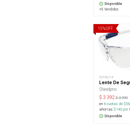
Disponible
+5 Vendidos
15
%
OFF
OUT45214
Lente De Segu
Steelpro
$
3.392
$
3.990
en
6
cuotas de $
56
ahorras
$
140
por 
Disponible