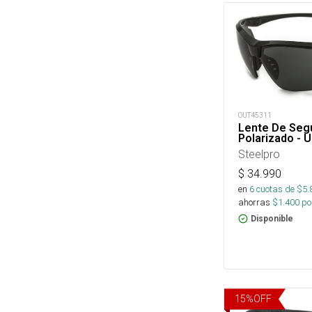
OUT45311
Lente De Seg
Polarizado - U
Steelpro
$
34.990
en
6
cuotas de $
5.
ahorras
$
1.400
por
Disponible
15
%
OFF