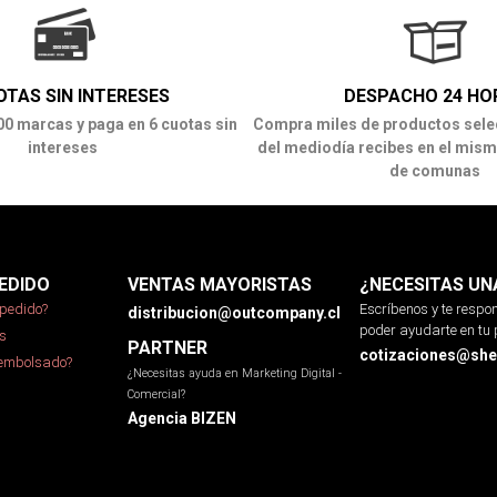
OTAS SIN INTERESES
DESPACHO 24 HO
00 marcas y paga en 6 cuotas sin
Compra miles de productos sele
intereses
del mediodía recibes en el mism
de comunas
EDIDO
VENTAS MAYORISTAS
¿NECESITAS UN
pedido?
Escríbenos y te resp
distribucion@outcompany.cl
poder ayudarte en tu 
s
PARTNER
cotizaciones@sher
eembolsado?
¿Necesitas ayuda en Marketing Digital -
Comercial?
Agencia BIZEN