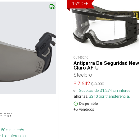
15
%
OFF
OUT45216
Antiparra De Seguridad New
Claro AF-U
Steelpro
$
7.642
$
8.990
en
6
cuotas de $
1.274
sin interés
ahorras
$
310
por transferencia.
Disponible
+5 Vendidos
nology
150
sin interés
 transferencia.