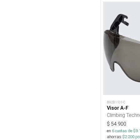
BH281101-C
Visor A-F
Climbing Tech
$
54.900
en
6
cuotas de $
9.
ahorras
$
2.200
por