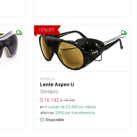
15
%
OFF
OUT45224
Lente Aspen U
Steelpro
$
16.142
$
18.990
en
6
cuotas de $
2.690
sin interés
ahorras
$
650
por transferencia.
Disponible