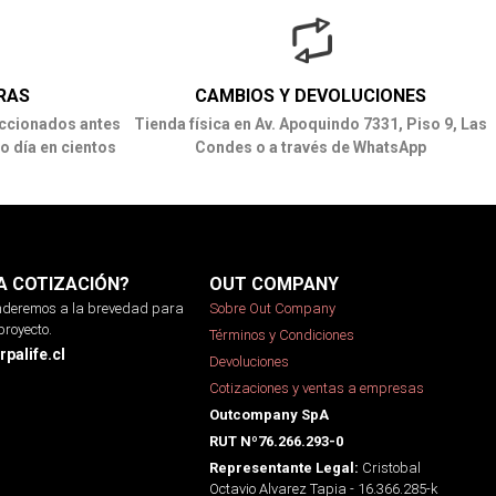
RAS
CAMBIOS Y DEVOLUCIONES
ccionados antes
Tienda física en Av. Apoquindo 7331, Piso 9, Las
o día en cientos
Condes o a través de WhatsApp
A COTIZACIÓN?
OUT COMPANY
onderemos a la brevedad para
Sobre Out Company
proyecto.
Términos y Condiciones
palife.cl
Devoluciones
Cotizaciones y ventas a empresas
Outcompany SpA
RUT Nº76.266.293-0
Cristobal
Representante Legal:
Octavio Alvarez Tapia - 16.366.285-k