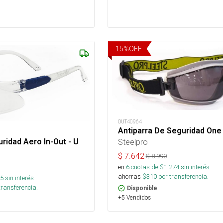
15
%
OFF
OUT40964
Antiparra De Seguridad One
Steelpro
ridad Aero In-Out - U
$
7.642
$
8.990
en
6
cuotas de $
1.274
sin interés
ahorras
$
310
por transferencia.
5
sin interés
transferencia.
Disponible
+5 Vendidos