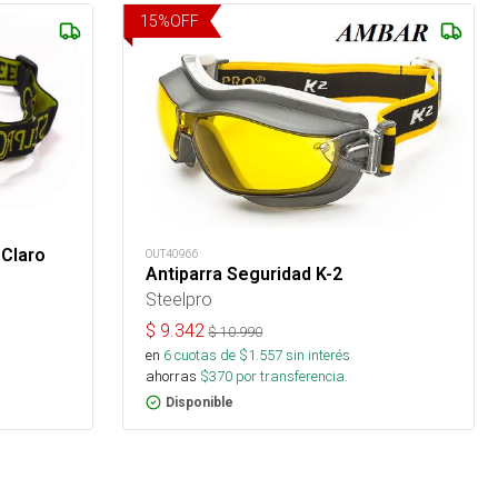
15
%
OFF
 Claro
OUT40966
Antiparra Seguridad K-2
Steelpro
$
9.342
$
10.990
en
6
cuotas de $
1.557
sin interés
ahorras
$
370
por transferencia.
Disponible