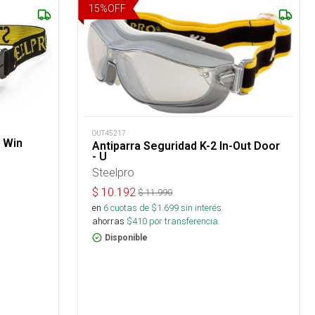
15
%
OFF
OUT45217
 Win
Antiparra Seguridad K-2 In-Out Door
- U
Steelpro
$
10.192
$
11.990
en
6
cuotas de $
1.699
sin interés
ahorras
$
410
por transferencia.
Disponible