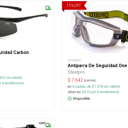
15
%
OFF
uridad Carbon
OUT40962
Antiparra De Seguridad One
Steelpro
832
sin interés
$
7.642
$
8.990
 transferencia.
en
6
cuotas de $
1.274
sin interés
ahorras
$
310
por transferencia.
Disponible