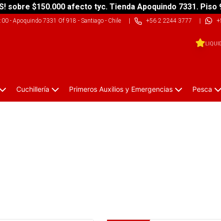
S! sobre $150.000 afecto tyc. Tienda Apoquindo 7331. Piso 
9:00
-
Apoquindo 7331 Of 918 - Santiago - Chile
|
+56 2 2244 3777
|
+
LIQUI
Cuchillería
Primeros Auxilios y Emergencias
Pesca