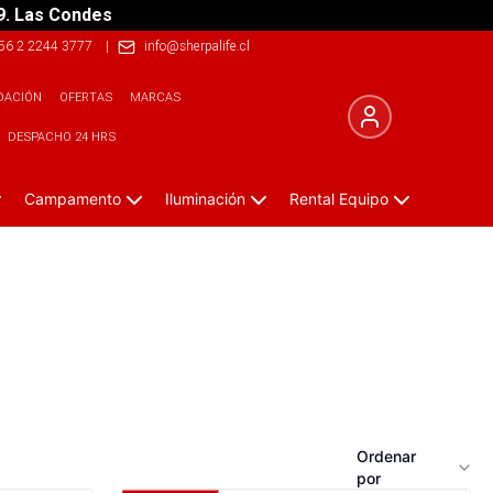
9. Las Condes
56 2 2244 3777
|
info@sherpalife.cl
DACIÓN
OFERTAS
MARCAS
DESPACHO 24 HRS
Campamento
Iluminación
Rental Equipo
Ordenar
por