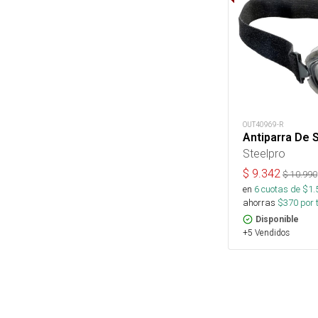
OUT40969-R
Antiparra De 
Steelpro
$
9.342
$
10.990
en
6
cuotas de $
1.
ahorras
$
370
por 
Disponible
+5 Vendidos