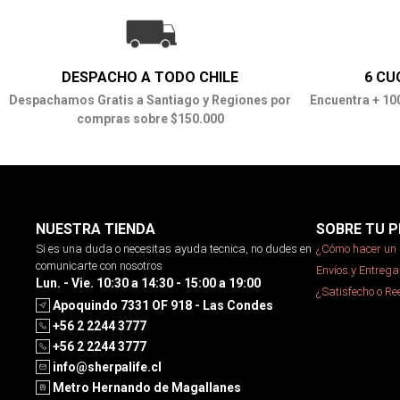
DESPACHO A TODO CHILE
6 CU
Despachamos Gratis a Santiago y Regiones por
Encuentra + 10
compras sobre $150.000
NUESTRA TIENDA
SOBRE TU P
Si es una duda o necesitas ayuda tecnica, no dudes en
¿Cómo hacer un 
comunicarte con nosotros
Envíos y Entrega
Lun. - Vie. 10:30 a 14:30 - 15:00 a 19:00
¿Satisfecho o R
Apoquindo 7331 OF 918 - Las Condes
+56 2 2244 3777
+56 2 2244 3777
info@sherpalife.cl
Metro Hernando de Magallanes