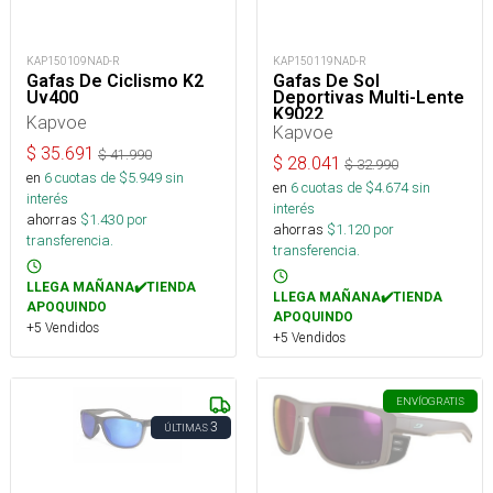
KAP150109NAD-R
KAP150119NAD-R
Gafas De Ciclismo K2
Gafas De Sol
Uv400
Deportivas Multi-Lente
K9022
Kapvoe
Kapvoe
$
35.691
$
41.990
$
28.041
$
32.990
en
6
cuotas de $
5.949
sin
en
6
cuotas de $
4.674
sin
interés
interés
ahorras
$
1.430
por
ahorras
$
1.120
por
transferencia.
transferencia.
LLEGA MAÑANA✔️TIENDA
LLEGA MAÑANA✔️TIENDA
APOQUINDO
APOQUINDO
+5 Vendidos
+5 Vendidos
ENVÍO
GRATIS
3
ÚLTIMAS