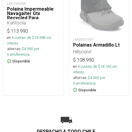
LM010609BA
Polaina Impermeable
Navagaiter Gtx
Recycled Para
Trekking, Nieve Y
Kahtoola
Montaña
$
113.990
en
6
cuotas de $
18.998
sin
LMO260510FE
interés
Polainas Armadillo Lt
ahorras
$
4.560
por
Hillsound
transferencia.
$
108.990
Disponible
en
6
cuotas de $
18.165
sin
interés
ahorras
$
4.360
por
transferencia.
Disponible
DESPACHO A TODO CHILE