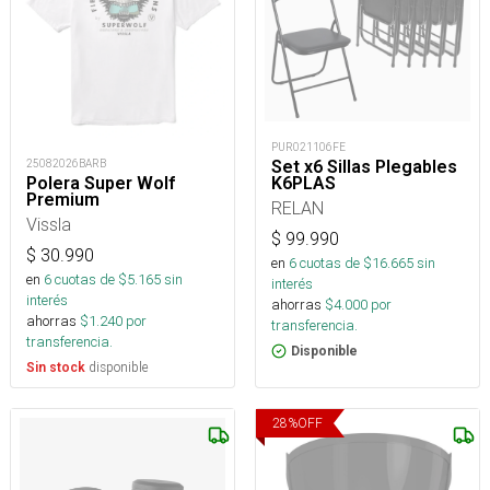
PUR021106FE
25082026BARB
Set x6 Sillas Plegables
Polera Super Wolf
K6PLAS
Premium
RELAN
Vissla
$
99.990
$
30.990
en
6
cuotas de $
16.665
sin
en
6
cuotas de $
5.165
sin
interés
interés
ahorras
$
4.000
por
ahorras
$
1.240
por
transferencia.
transferencia.
Disponible
disponible
Sin stock
28
%
OFF