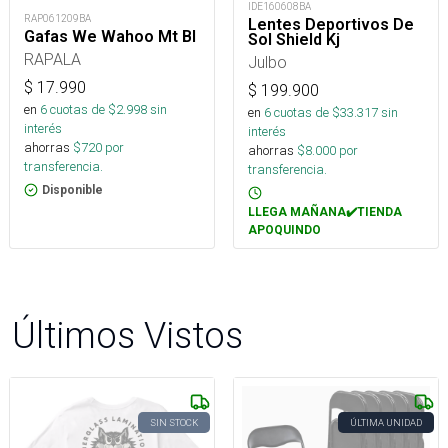
IDE160608BA
RAP061209BA
Lentes Deportivos De
Gafas We Wahoo Mt Bl
Sol Shield Kj
RAPALA
Julbo
$
17.990
$
199.900
en
6
cuotas de $
2.998
sin
en
6
cuotas de $
33.317
sin
interés
interés
ahorras
$
720
por
ahorras
$
8.000
por
transferencia.
transferencia.
Disponible
LLEGA MAÑANA✔️TIENDA
APOQUINDO
Últimos Vistos
SIN STOCK
ÚLTIMA UNIDAD