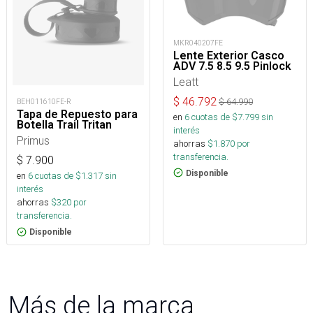
MKR040207FE
Lente Exterior Casco
ADV 7.5 8.5 9.5 Pinlock
Leatt
$
46.792
$
64.990
BEH011610FE-R
Tapa de Repuesto para
en
6
cuotas de $
7.799
sin
Botella Trail Tritan
interés
Primus
ahorras
$
1.870
por
transferencia.
$
7.900
Disponible
en
6
cuotas de $
1.317
sin
interés
ahorras
$
320
por
transferencia.
Disponible
Más de la marca