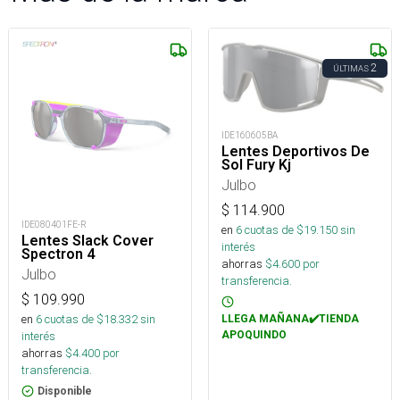
2
ÚLTIMAS
IDE160605BA
Lentes Deportivos De
Sol Fury Kj
Julbo
$
114.900
IDE080401FE-R
en
6
cuotas de $
19.150
sin
Lentes Slack Cover
interés
Spectron 4
ahorras
$
4.600
por
Julbo
transferencia.
$
109.990
en
6
cuotas de $
18.332
sin
LLEGA MAÑANA✔️TIENDA
APOQUINDO
interés
ahorras
$
4.400
por
transferencia.
Disponible