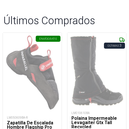
Últimos Comprados
ENVÍO
GRATIS
3
ÚLTIMAS
LM010610BA
Polaina Impermeable
LM050609BA-R
Levagaiter Gtx Tall
Zapatilla De Escalada
Recycled
Hombre Flagship Pro