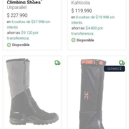
Kahtoola
Climbing Shoes
Unparallel
$
119.990
$
227.990
en
6
cuotas de $
19.998
sin
en
6
cuotas de $
37.998
sin
interés
interés
ahorras
$
4.800
por
ahorras
$
9.120
por
transferencia.
transferencia.
Disponible
Disponible
2
ÚLTIMAS