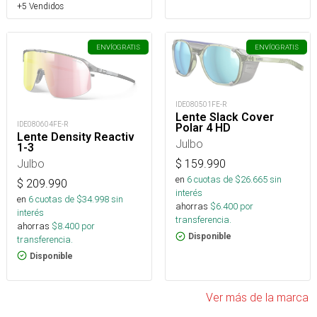
+5 Vendidos
ENVÍO
GRATIS
ENVÍO
GRATIS
IDE080501FE-R
Lente Slack Cover
IDE080604FE-R
Polar 4 HD
Lente Density Reactiv
Julbo
1-3
Julbo
$
159.990
en
6
cuotas de $
26.665
sin
$
209.990
interés
en
6
cuotas de $
34.998
sin
ahorras
$
6.400
por
interés
transferencia.
ahorras
$
8.400
por
Disponible
transferencia.
Disponible
Ver más de la marca