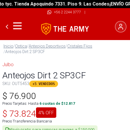
tyc. Tienda Apoquindo 7331. Piso 9. Las Condes
¡ENVÍO GRAT
+56 2 2244 3777
|
Inicio
/
Optica
/
Anteojos Deportivos
/
Cristales Fijos
/
Anteojos Dirt 2 SP3CF
Julbo
Anteojos Dirt 2 SP3CF
SKU:
OUT5453
+5 VENDIDOS
$
76.900
Precio Tarjetas: Hasta
6
cuotas de $
12.817
$
73.824
4
% OFF
Precio Transferencia Bancaria
Envío gratis para compras mayores a $150.000