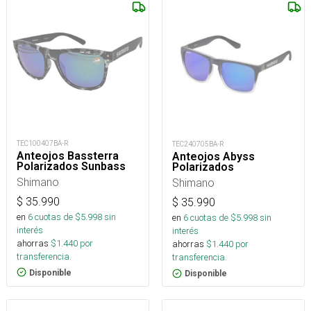
TEC100407BA-R
TEC240705BA-R
Anteojos Bassterra
Anteojos Abyss
Polarizados Sunbass
Polarizados
Shimano
Shimano
$
35.990
$
35.990
en
6
cuotas de $
5.998
sin
en
6
cuotas de $
5.998
sin
interés
interés
ahorras
$
1.440
por
ahorras
$
1.440
por
transferencia.
transferencia.
Disponible
Disponible