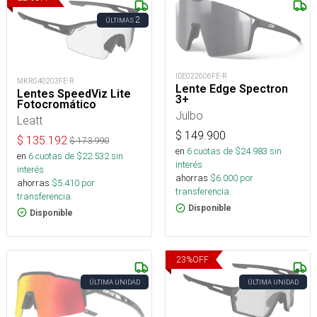
2
ÚLTIMAS
IDE022606FE-R
MKR040203FE-R
Lente Edge Spectron
Lentes SpeedViz Lite
3+
Fotocromático
Julbo
Leatt
$
149.900
$
135.192
$
173.990
en
6
cuotas de $
24.983
sin
en
6
cuotas de $
22.532
sin
interés
interés
ahorras
$
6.000
por
ahorras
$
5.410
por
transferencia.
transferencia.
Disponible
Disponible
23
%
OFF
ÚLTIMA UNIDAD
ÚLTIMA UNIDAD