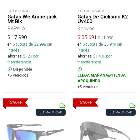
RAP061204BA
KAP150109NAD-R
Gafas We Amberjack
Gafas De Ciclismo K2
Mt Blk
Uv400
RAPALA
Kapvoe
$
17.990
$
35.691
$
41.990
en
6
cuotas de $
2.998
sin
en
6
cuotas de $
5.949
sin
interés
interés
ahorras
$
720
por
ahorras
$
1.430
por
transferencia.
transferencia.
Disponible
+5 Vendidos
LLEGA MAÑANA✔️TIENDA
APOQUINDO
+5 Vendidos
15
%
OFF
15
%
OFF
ÚLTIMA UNIDAD
ÚLTIMA UNIDAD