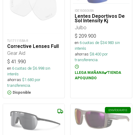
IDE160606BA
Lentes Deportivos De
Sol Intensity Kj
Julbo
$
209.900
TU171115BA-R
en
6
cuotas de $
34.983
sin
Corrective Lenses Full
interés
Gear Aid
ahorras
$
8.400
por
transferencia.
$
41.990
en
6
cuotas de $
6.998
sin
LLEGA MAÑANA✔️TIENDA
interés
APOQUINDO
ahorras
$
1.680
por
transferencia.
Disponible
ENVÍO
GRATIS