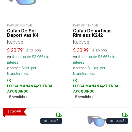
KAP150116NAD-R
KAP150111NAD-R
Gafas De Sol
Gafas Deportivas
Deportivas K4
Rimless K242
Kapvoe
Kapvoe
$
23.791
$
33.991
$
27.990
$
39.990
en
6
cuotas de $
3.965
sin
en
6
cuotas de $
5.665
sin
interés
interés
ahorras
$
950
por
ahorras
$
1.360
por
transferencia.
transferencia.
LLEGA MAÑANA✔️TIENDA
LLEGA MAÑANA✔️TIENDA
APOQUINDO
APOQUINDO
+5 Vendidos
+5 Vendidos
15
%
OFF
2
3
ÚLTIMAS
ÚLTIMAS