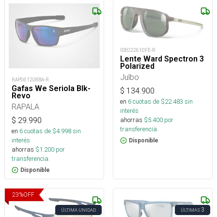
IDE022610FE-R
Lente Ward Spectron 3
Polarized
Julbo
RAP061208BA-R
Gafas We Seriola Blk-
$
134.900
Revo
en
6
cuotas de $
22.483
sin
RAPALA
interés
ahorras
$
5.400
por
$
29.990
transferencia.
en
6
cuotas de $
4.998
sin
interés
Disponible
ahorras
$
1.200
por
transferencia.
Disponible
23
%
OFF
3
ÚLTIMA UNIDAD
ÚLTIMAS