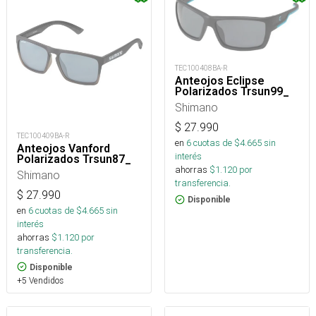
TEC100408BA-R
Anteojos Eclipse
Polarizados Trsun99_
Shimano
$
27.990
TEC100409BA-R
en
6
cuotas de $
4.665
sin
Anteojos Vanford
interés
Polarizados Trsun87_
ahorras
$
1.120
por
Shimano
transferencia.
$
27.990
Disponible
en
6
cuotas de $
4.665
sin
interés
ahorras
$
1.120
por
transferencia.
Disponible
+5 Vendidos