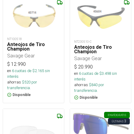
NT100518
NT230510-C
Anteojos de Tiro
Anteojos de Tiro
Champion
Champion
Savage Gear
Savage Gear
$
12.990
$
20.990
en
6
cuotas de $
2.165
sin
en
6
cuotas de $
3.498
sin
interés
interés
ahorras
$
520
por
ahorras
$
840
por
transferencia.
transferencia.
Disponible
Disponible
ENVÍO
GRATIS
3
ÚLTIMAS