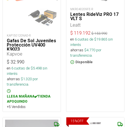
MKR040209FE-R
Lentes RideViz PRO 17
VLT S
Leatt
$
119.192
$
153.990
KAP150120NAD-R
en
6
cuotas de $
19.865
sin
Gafas De Sol Juveniles
interés
Protección UV400
K9023
ahorras
$
4.770
por
Kapvoe
transferencia.
$
32.990
Disponible
en
6
cuotas de $
5.498
sin
interés
ahorras
$
1.320
por
transferencia.
LLEGA MAÑANA✔️TIENDA
APOQUINDO
+5 Vendidos
15
%
OFF