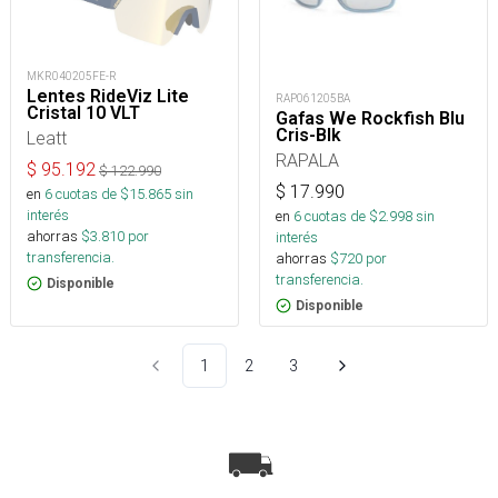
MKR040205FE-R
Lentes RideViz Lite
RAP061205BA
Cristal 10 VLT
Gafas We Rockfish Blu
Cris-Blk
Leatt
RAPALA
$
95.192
$
122.990
$
17.990
en
6
cuotas de $
15.865
sin
interés
en
6
cuotas de $
2.998
sin
ahorras
$
3.810
por
interés
transferencia.
ahorras
$
720
por
transferencia.
Disponible
Disponible
1
2
3