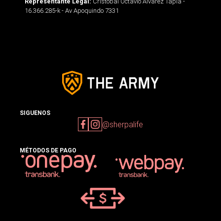
Cristobal Octavio Alvarez Tapia -
Representante Legal:
16.366.285-k - Av Apoquindo 7331
SIGUENOS
@sherpalife
MÉTODOS DE PAGO