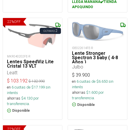
LLEGA MAÑANA✔️TIENDA
APOQUINDO
22
%
OFF
2
ÚLTIMAS
IDE022614FE-R
Lente Stronger
MKR040202FE-R
Spectron 3 baby ( 4-8
Lentes SpeedViz Lite
Años )
Cristal 13 VLT
Julbo
Leatt
$
39.900
$
103.192
$
132.990
en
6
cuotas de $
6.650
sin
interés
en
6
cuotas de $
17.199
sin
ahorras
$
1.600
por
interés
transferencia.
ahorras
$
4.130
por
transferencia.
Disponible
Disponible
22
%
OFF