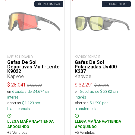
ÚLTIMA UNIDAD
ÚLTIMA UNIDAD
KAP150119NAD-R
KAP150110NAD-R
Gafas De Sol
Gafas De Sol
Deportivas Multi-Lente
Polarizadas Uv400
K9022
K237
Kapvoe
Kapvoe
$
28.041
$
32.291
$
32.990
$
37.990
en
6
cuotas de $
4.674
sin
en
6
cuotas de $
5.382
sin
interés
interés
ahorras
$
1.120
por
ahorras
$
1.290
por
transferencia.
transferencia.
LLEGA MAÑANA✔️TIENDA
LLEGA MAÑANA✔️TIENDA
APOQUINDO
APOQUINDO
+5 Vendidos
+5 Vendidos