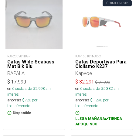
ÚLTIMA UNIDAD
RAP230201BA-R
KAP150101NAD-C
Gafas Wlde Seabass
Gafas Deportivas Para
Mat Blk Blu
Ciclismo K237
RAPALA
Kapvoe
$
17.990
$
32.291
$
37.990
en
6
cuotas de $
2.998
sin
en
6
cuotas de $
5.382
sin
interés
interés
ahorras
$
720
por
ahorras
$
1.290
por
transferencia.
transferencia.
Disponible
LLEGA MAÑANA✔️TIENDA
APOQUINDO