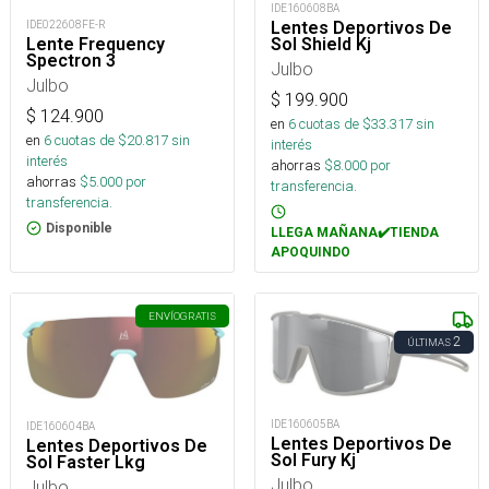
IDE160608BA
IDE022608FE-R
Lentes Deportivos De
Lente Frequency
Sol Shield Kj
Spectron 3
Julbo
Julbo
$
199.900
$
124.900
en
6
cuotas de $
33.317
sin
en
6
cuotas de $
20.817
sin
interés
interés
ahorras
$
8.000
por
ahorras
$
5.000
por
transferencia.
transferencia.
Disponible
LLEGA MAÑANA✔️TIENDA
APOQUINDO
ENVÍO
GRATIS
2
ÚLTIMAS
IDE160605BA
IDE160604BA
Lentes Deportivos De
Lentes Deportivos De
Sol Fury Kj
Sol Faster Lkg
Julbo
Julbo