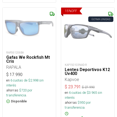
15
%
OFF
ÚLTIMA UNIDAD
RAP061206BA
Gafas We Rockfish Mt
Cris
KAP150103NAD-R
RAPALA
Lentes Deportivos K12
Uv400
$
17.990
Kapvoe
en
6
cuotas de $
2.998
sin
interés
$
23.791
$
27.990
ahorras
$
720
por
en
6
cuotas de $
3.965
sin
transferencia.
interés
Disponible
ahorras
$
950
por
transferencia.