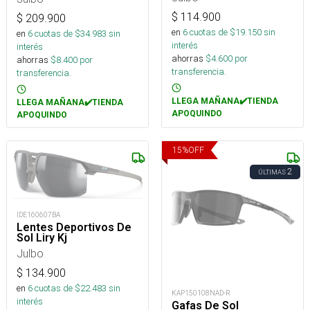
$
114.900
$
209.900
en
6
cuotas de $
19.150
sin
en
6
cuotas de $
34.983
sin
interés
interés
ahorras
$
4.600
por
ahorras
$
8.400
por
transferencia.
transferencia.
LLEGA MAÑANA✔️TIENDA
LLEGA MAÑANA✔️TIENDA
APOQUINDO
APOQUINDO
15
%
OFF
2
ÚLTIMAS
IDE160607BA
Lentes Deportivos De
Sol Liry Kj
Julbo
$
134.900
en
6
cuotas de $
22.483
sin
KAP150108NAD-R
interés
Gafas De Sol