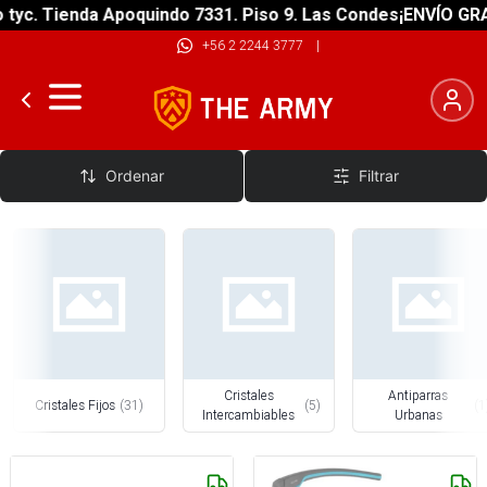
. Tienda Apoquindo 7331. Piso 9. Las Condes
¡ENVÍO GRATIS!
+56 2 2244 3777
|
Anteojos Deportivos
Ordenar
Filtrar
Cristales
Antiparras
Cristales Fijos
(
31
)
(
5
)
(
1
Intercambiables
Urbanas