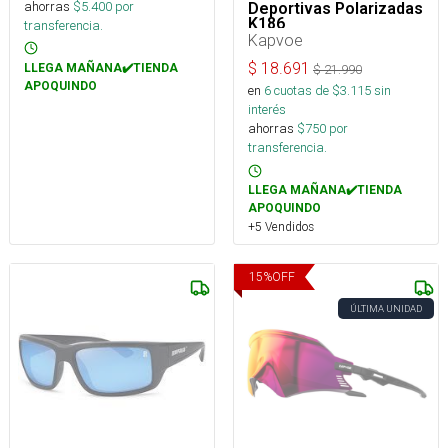
ahorras
$
5.400
por
Deportivas Polarizadas
K186
transferencia.
Kapvoe
$
18.691
LLEGA MAÑANA✔️TIENDA
$
21.990
APOQUINDO
en
6
cuotas de $
3.115
sin
interés
ahorras
$
750
por
transferencia.
LLEGA MAÑANA✔️TIENDA
APOQUINDO
+5 Vendidos
15
%
OFF
ÚLTIMA UNIDAD