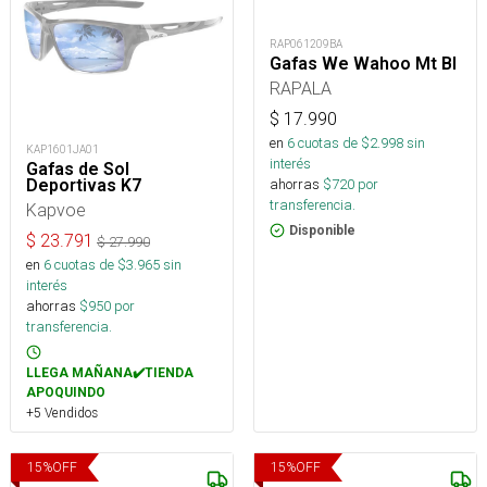
RAP061209BA
Gafas We Wahoo Mt Bl
RAPALA
$
17.990
en
6
cuotas de $
2.998
sin
KAP1601JA01
interés
Gafas de Sol
Deportivas K7
ahorras
$
720
por
transferencia.
Kapvoe
Disponible
$
23.791
$
27.990
en
6
cuotas de $
3.965
sin
interés
ahorras
$
950
por
transferencia.
LLEGA MAÑANA✔️TIENDA
APOQUINDO
+5 Vendidos
15
%
OFF
15
%
OFF