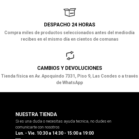
DESPACHO 24 HORAS
Compra miles de productos seleccionados antes del mediodía
recibes en el mismo día en cientos de comunas
CAMBIOS Y DEVOLUCIONES
Tienda física en Av. Apoquindo 7331, Piso 9, Las Condes o a través
de WhatsApp
NUESTRA TIENDA
Si es una duda o necesitas ayuda tecnica, no dudes en
comunicarte con nosotros
Lun. - Vie. 10:30 a 14:30 - 15:00 a 19:00