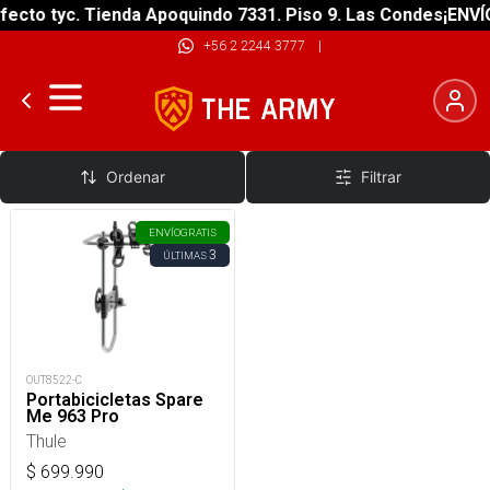
ecto tyc. Tienda Apoquindo 7331. Piso 9. Las Condes
¡ENVÍO
+56 2 2244 3777
|
Anclaje Rueda Jeep
Ordenar
Filtrar
ENVÍO
GRATIS
3
ÚLTIMAS
OUT8522-C
Portabicicletas Spare
Me 963 Pro
Thule
$
699.990