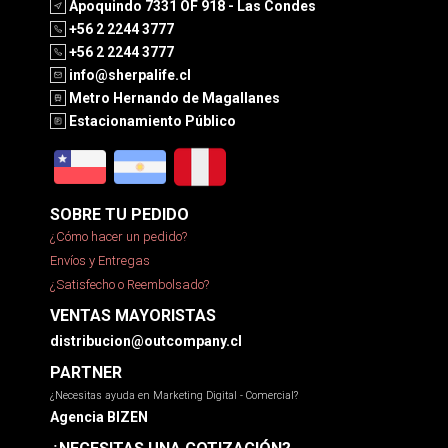
Apoquindo 7331 OF 918 - Las Condes
+56 2 2244 3777
+56 2 2244 3777
info@sherpalife.cl
Metro Hernando de Magallanes
Estacionamiento Público
SOBRE TU PEDIDO
¿Cómo hacer un pedido?
Envíos y Entregas
¿Satisfecho o Reembolsado?
VENTAS MAYORISTAS
distribucion@outcompany.cl
PARTNER
¿Necesitas ayuda en Marketing Digital - Comercial?
Agencia BIZEN