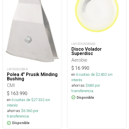
LM13052608NAD
Disco Volador
Superdisc
Aerobie
$
16.990
LM150502BA-R
Polea 4" Prusik Minding
en
6
cuotas de $
2.832
sin
Bushing
interés
CMI
ahorras
$
680
por
transferencia.
$
163.990
Disponible
en
6
cuotas de $
27.332
sin
interés
ahorras
$
6.560
por
transferencia.
Disponible