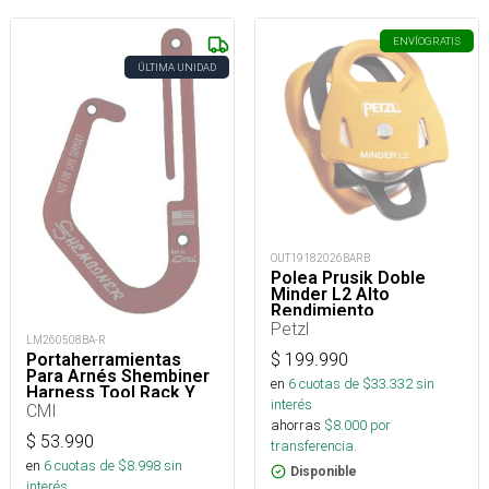
ENVÍO
GRATIS
ÚLTIMA UNIDAD
OUT19182026BARB
Polea Prusik Doble
Minder L2 Alto
Rendimiento
Petzl
LM260508BA-R
$
199.990
Portaherramientas
Para Arnés Shembiner
en
6
cuotas de $
33.332
sin
Harness Tool Rack Y
interés
Arborismo
CMI
ahorras
$
8.000
por
$
53.990
transferencia.
en
6
cuotas de $
8.998
sin
Disponible
interés