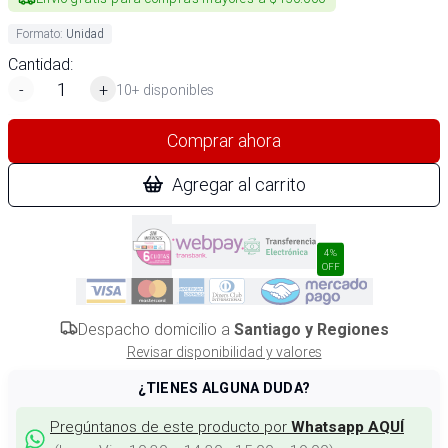
Formato
:
Unidad
Cantidad:
-
+
10+ disponibles
Comprar ahora
Agregar al carrito
4%
OFF
Despacho domicilio a
Santiago y Regiones
Revisar disponibilidad y valores
¿TIENES ALGUNA DUDA?
Pregúntanos de este producto por
Whatsapp AQUÍ