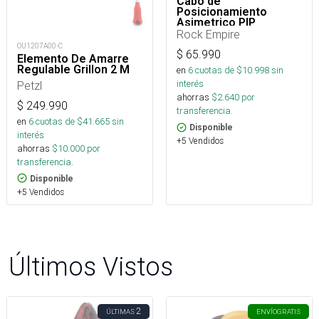
Cabo de
Posicionamiento
Asimetrico PIP
Regulable 15 a 85 cm
Rock Empire
OU1207A00-C
$
65.990
Elemento De Amarre
Regulable Grillon 2 M
en
6
cuotas de $
10.998
sin
interés
Petzl
ahorras
$
2.640
por
$
249.990
transferencia.
en
6
cuotas de $
41.665
sin
Disponible
interés
+5 Vendidos
ahorras
$
10.000
por
transferencia.
Disponible
+5 Vendidos
Últimos Vistos
2
ÚLTIMAS
ENVÍO
GRATIS