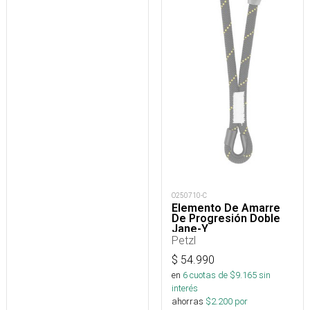
O250710-C
Elemento De Amarre
De Progresión Doble
Jane-Y
Petzl
$
54.990
en
6
cuotas de $
9.165
sin
interés
ahorras
$
2.200
por