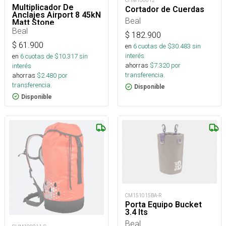
CHM100812
Multiplicador De
Cortador de Cuerdas
Anclajes Airport 8 45kN
Beal
Matt Stone
Beal
$
182.900
$
61.900
en
6
cuotas de $
30.483
sin
interés
en
6
cuotas de $
10.317
sin
ahorras
$
7.320
por
interés
transferencia.
ahorras
$
2.480
por
transferencia.
Disponible
Disponible
CM151015BA-R
Porta Equipo Bucket
3.4 lts
Beal