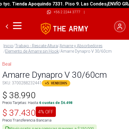
c. Tienda Apoquindo 7331. Piso 9. Las Condes
¡ENVÍO GRATIS
+56 2 2244 3777
|
Inicio
/
Trabajo - Rescate Altura
/
Amarre y Absorbedores
/
Elemento de Amarre sin Hook
/
Amarre Dynapro V 30/60cm
Beal
Amarre Dynapro V 30/60cm
SKU:
3700288232441
+5 VENDIDOS
$
38.990
Precio Tarjetas: Hasta
6
cuotas de $
6.498
$
37.430
4
% OFF
Precio Transferencia Bancaria
Envío gratis para compras mayores a $150.000