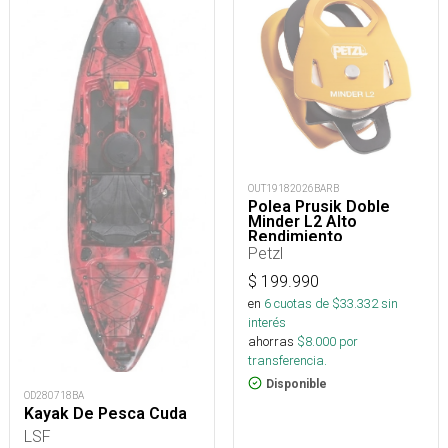
OUT19182026BARB
Polea Prusik Doble
Minder L2 Alto
Rendimiento
Petzl
$
199.990
en
6
cuotas de $
33.332
sin
interés
ahorras
$
8.000
por
transferencia.
Disponible
OD280718BA
Kayak De Pesca Cuda
LSF