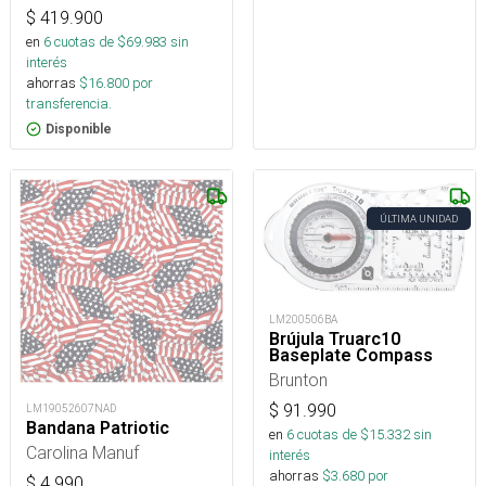
$
419.900
en
6
cuotas de $
69.983
sin
interés
ahorras
$
16.800
por
transferencia.
Disponible
ÚLTIMA UNIDAD
LM200506BA
Brújula Truarc10
Baseplate Compass
Brunton
$
91.990
LM19052607NAD
Bandana Patriotic
en
6
cuotas de $
15.332
sin
Carolina Manuf
interés
ahorras
$
3.680
por
$
4.990