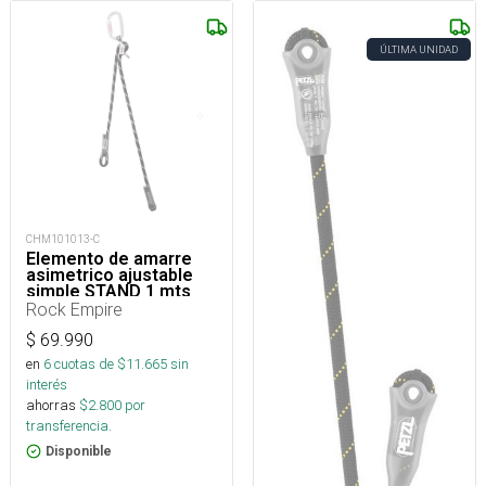
ÚLTIMA UNIDAD
CHM101013-C
Elemento de amarre
asimetrico ajustable
simple STAND 1 mts
Rock Empire
$
69.990
en
6
cuotas de $
11.665
sin
interés
ahorras
$
2.800
por
transferencia.
Disponible