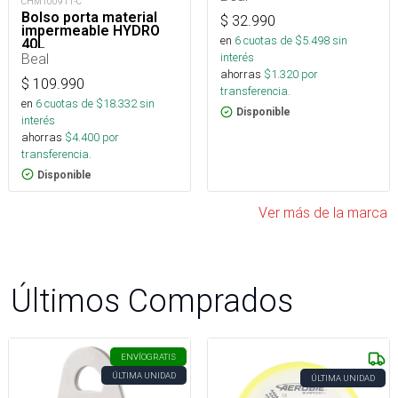
CHM100911-C
Bolso porta material
$
32.990
impermeable HYDRO
en
6
cuotas de $
5.498
sin
40L
Beal
interés
ahorras
$
1.320
por
$
109.990
transferencia.
en
6
cuotas de $
18.332
sin
Disponible
interés
ahorras
$
4.400
por
transferencia.
Disponible
Ver más de la marca
Últimos Comprados
ENVÍO
GRATIS
ÚLTIMA UNIDAD
ÚLTIMA UNIDAD