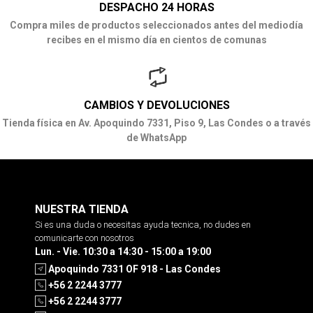
DESPACHO 24 HORAS
Compra miles de productos seleccionados antes del mediodía
recibes en el mismo día en cientos de comunas
CAMBIOS Y DEVOLUCIONES
Tienda física en Av. Apoquindo 7331, Piso 9, Las Condes o a través
de WhatsApp
NUESTRA TIENDA
Si es una duda o necesitas ayuda tecnica, no dudes en
comunicarte con nosotros
Lun. - Vie. 10:30 a 14:30 - 15:00 a 19:00
Apoquindo 7331 OF 918 - Las Condes
+56 2 2244 3777
+56 2 2244 3777