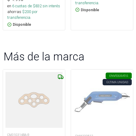
transferencia.
en
6
cuotas de $
832
sin interés
Disponible
ahorras
$
200
por
transferencia.
Disponible
Más de la marca
ENVÍO
GRATIS
ÚLTIMA UNIDAD
CM310314BA-R