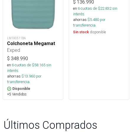
$
136.990
en
6
cuotas de $
22.832
sin
interés
ahorras
$
5.480
por
transferencia.
disponible
Sin stock
LM190511BA
Colchoneta Megamat
Exped
$
348.990
en
6
cuotas de $
58.165
sin
interés
ahorras
$
13.960
por
transferencia.
Disponible
+5 Vendidos
Últimos Comprados