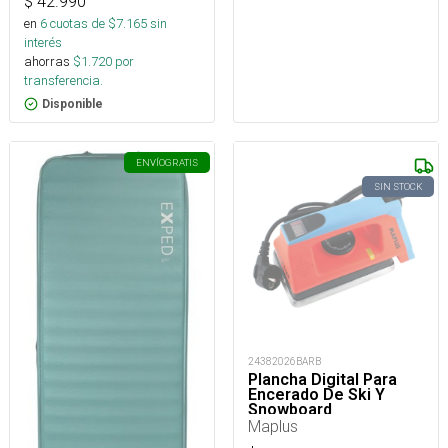
$
42.990
en
6
cuotas de $
7.165
sin
interés
ahorras
$
1.720
por
transferencia.
Disponible
ENVÍO
GRATIS
SIN STOCK
24382026BARB
Plancha Digital Para
Encerado De Ski Y
Snowboard
Maplus