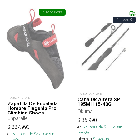
ENVÍO
GRATIS
3
ÚLTIMAS
RAP031205NA-R
LM050609BA-R
Caña Ok Altera SP
Zapatilla De Escalada
195MH 15-40G
Hombre Flagship Pro
Okuma
Climbing Shoes
Unparallel
$
36.990
$
227.990
en
6
cuotas de $
6.165
sin
interés
en
6
cuotas de $
37.998
sin
ahorras
$
1.480
por
interés