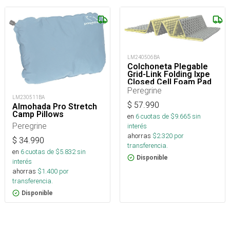
LM240506BA
Colchoneta Plegable
Grid-Link Folding Ixpe
Closed Cell Foam Pad
Peregrine
LM230511BA
$
57.990
Almohada Pro Stretch
Camp Pillows
en
6
cuotas de $
9.665
sin
Peregrine
interés
ahorras
$
2.320
por
$
34.990
transferencia.
en
6
cuotas de $
5.832
sin
Disponible
interés
ahorras
$
1.400
por
transferencia.
Disponible