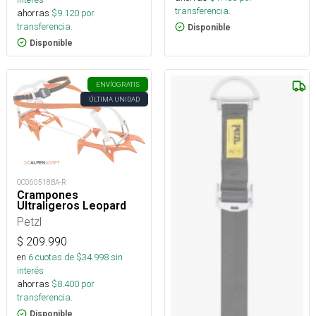
transferencia.
ahorras
$
9.120
por
transferencia.
Disponible
Disponible
ENVÍO
GRATIS
ÚLTIMA UNIDAD
OC060518BA-R
Crampones
Ultraligeros Leopard
Petzl
$
209.990
en
6
cuotas de $
34.998
sin
interés
ahorras
$
8.400
por
transferencia.
Disponible