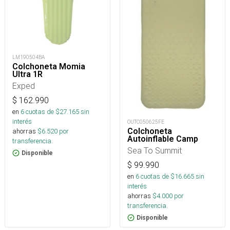
LM190504BA
Colchoneta Momia
Ultra 1R
Exped
$
162.990
en
6
cuotas de $
27.165
sin
interés
OUTC050625FE
Colchoneta
ahorras
$
6.520
por
Autoinflable Camp
transferencia.
Sea To Summit
Disponible
$
99.990
en
6
cuotas de $
16.665
sin
interés
ahorras
$
4.000
por
transferencia.
Disponible