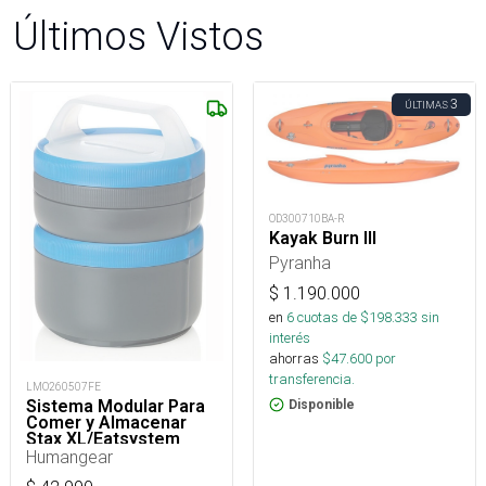
Últimos Vistos
3
ÚLTIMAS
OD300710BA-R
Kayak Burn III
Pyranha
$
1.190.000
en
6
cuotas de $
198.333
sin
interés
ahorras
$
47.600
por
transferencia.
LMO260507FE
Sistema Modular Para
Disponible
Comer y Almacenar
Stax XL/Eatsystem
Humangear