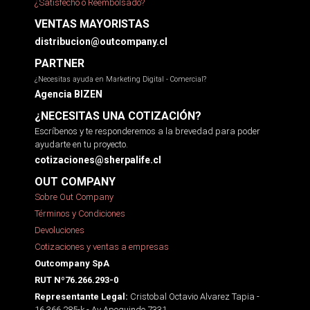
¿Satisfecho o Reembolsado?
VENTAS MAYORISTAS
distribucion@outcompany.cl
PARTNER
¿Necesitas ayuda en Marketing Digital - Comercial?
Agencia BIZEN
¿NECESITAS UNA COTIZACIÓN?
Escríbenos y te responderemos a la brevedad para poder
ayudarte en tu proyecto.
cotizaciones@sherpalife.cl
OUT COMPANY
Sobre Out Company
Términos y Condiciones
Devoluciones
Cotizaciones y ventas a empresas
Outcompany SpA
RUT Nº76.266.293-0
Cristobal Octavio Alvarez Tapia -
Representante Legal:
16.366.285-k - Av Apoquindo 7331