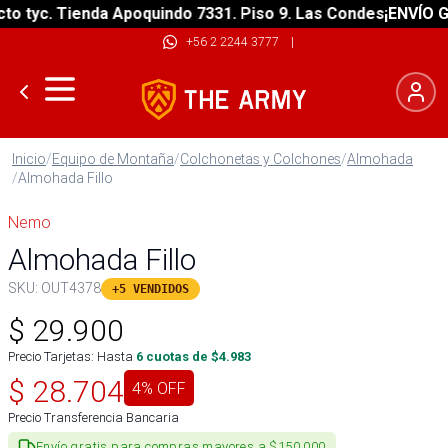
 tyc. Tienda Apoquindo 7331. Piso 9. Las Condes
¡ENVÍO GRA
+56 2 2244 3777
|
Inicio
/
Equipo de Montaña
/
Colchonetas y Colchones
/
Almohada
/
Almohada Fillo
Nemo
Almohada Fillo
SKU:
OUT4378
+5 VENDIDOS
$
29.900
Precio Tarjetas: Hasta
6
cuotas de $
4.983
$
28.704
4
% OFF
Precio Transferencia Bancaria
Envío gratis para compras mayores a $150.000