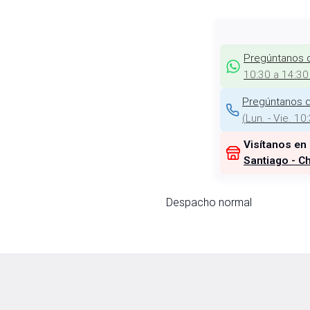
Pregúntanos 
10:30 a 14:30
Pregúntanos d
(
Lun. - Vie. 10
Visítanos en
Santiago - Ch
Despacho normal