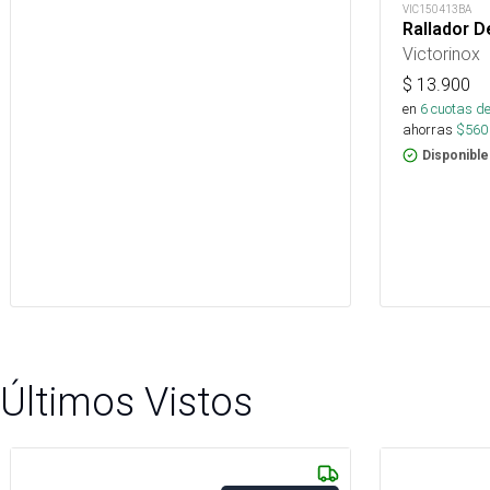
VIC150413BA
Rallador D
Victorinox
$
13.900
en
6
cuotas de
ahorras
$
560
Disponible
Últimos Vistos