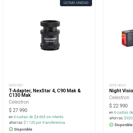
ÚLTIMA UNIDAD
OUT31427
OUT31402-C
T-Adapter, NexStar 4, C90 Mak &
Night Visio
C130 Mak
Celestron
Celestron
$
22.990
$
27.990
en
6
cuotas de
en
6
cuotas de $
4.665
sin interés
ahorras
$
920
ahorras
$
1.120
por transferencia.
Disponible
Disponible