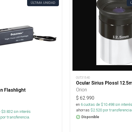
ÚLTIMA UNIDAD
OUT31540
Ocular Sirius Plossl 12.5
Orion
n Flashlight
$
62.990
en
6
cuotas de $
10.498
sin interé
ahorras
$
2.520
por transferencia
 $
3.832
sin interés
por transferencia.
Disponible