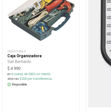
GM030704BA-R
Caja Organizadora
San Bernardo
$
4.990
en
6
cuotas de $
832
sin interés
ahorras
$
200
por transferencia.
Disponible