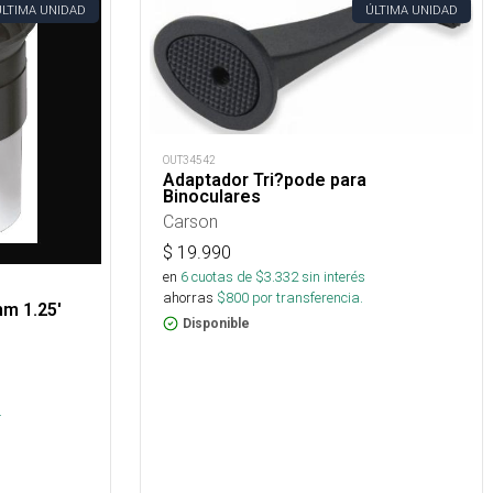
ÚLTIMA UNIDAD
ÚLTIMA UNIDAD
OUT34542
Adaptador Tri?pode para
Binoculares
Carson
$
19.990
en
6
cuotas de $
3.332
sin interés
ahorras
$
800
por transferencia.
mm 1.25'
Disponible
s
.