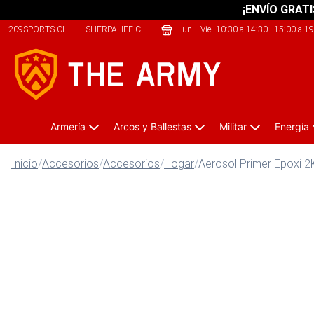
¡ENVÍO GRATI
209SPORTS.CL
|
SHERPALIFE.CL
|
THECLIMB.CL
Lun. - Vie. 10:30 a 14:30 - 15:00 a 1
Armería
Arcos y Ballestas
Militar
Energía
Inicio
/
Accesorios
/
Accesorios
/
Hogar
/
Aerosol Primer Epoxi 2