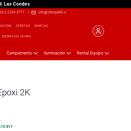
9. Las Condes
56 2 2244 3777
|
info@sherpalife.cl
DACIÓN
OFERTAS
MARCAS
DESPACHO 24 HRS
Campamento
Iluminación
Rental Equipo
Epoxi 2K
$
10.817