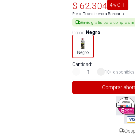
$
62.304
4
% OFF
Precio Transferencia Bancaria
Envío gratis para compras m
Color
:
Negro
Negro
Cantidad:
-
+
10+ disponibles
Comprar ahor
Desp