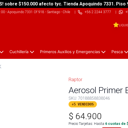
S! sobre $150.000 afecto tyc. Tienda Apoquindo 7331. Piso 
9:00
-
Apoquindo 7331 Of 918 - Santiago - Chile
|
+56 2 2244 3777
|
+
LIQUI
Cuchillería
Primeros Auxilios y Emergencias
Pesca
K
Raptor
Aerosol Primer 
SKU:
70188858838046
+5 VENDIDOS
$
64.900
Precio Tarjetas: Hasta
6
cuotas de 