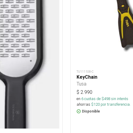
TU111108-C
KeyChain
Tusa
$
2.990
en
6
cuotas de $
498
sin interés
ahorras
$
120
por transferencia.
Disponible