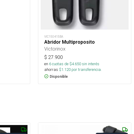
VIC150415BA
Abridor Multiproposito
Victorinox
$
27.900
en
6
cuotas de $
4.650
sin interés
ahorras
$
1.120
por transferencia.
Disponible