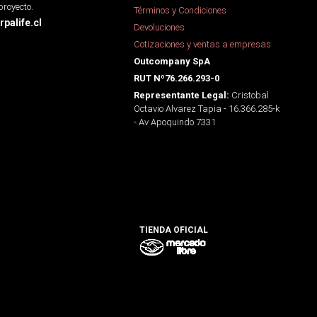
proyecto.
Términos y Condiciones
palife.cl
Devoluciones
Cotizaciones y ventas a empresas
Outcompany SpA
RUT Nº76.266.293-0
Cristobal
Representante Legal:
Octavio Alvarez Tapia - 16.366.285-k
- Av Apoquindo 7331
TIENDA OFICIAL