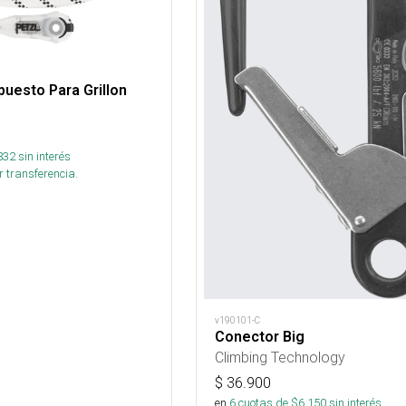
uesto Para Grillon
832
sin interés
 transferencia.
v190101-C
Conector Big
Climbing Technology
$
36.900
en
6
cuotas de $
6.150
sin interés