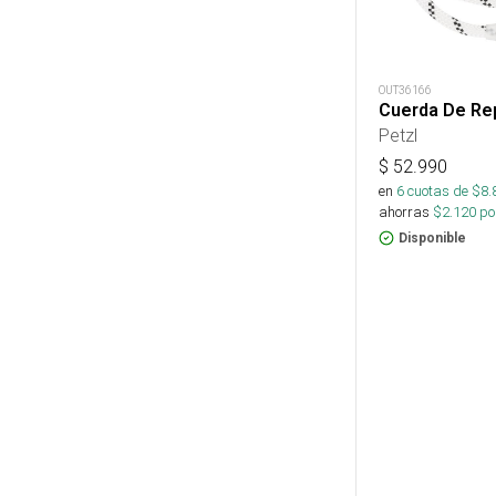
OUT36166
Cuerda De Rep
Petzl
$
52.990
en
6
cuotas de $
8.
ahorras
$
2.120
por
Disponible