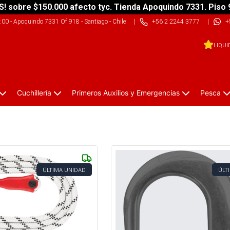
S! sobre $150.000 afecto tyc. Tienda Apoquindo 7331. Piso 
9:00
-
Apoquindo 7331 Of 918 - Santiago - Chile
|
+56 2 2244 3777
|
+
LIQUI
Cuchillería
Primeros Auxilios y Emergencias
Pesca
ÚLTIMA UNIDAD
ÚLT