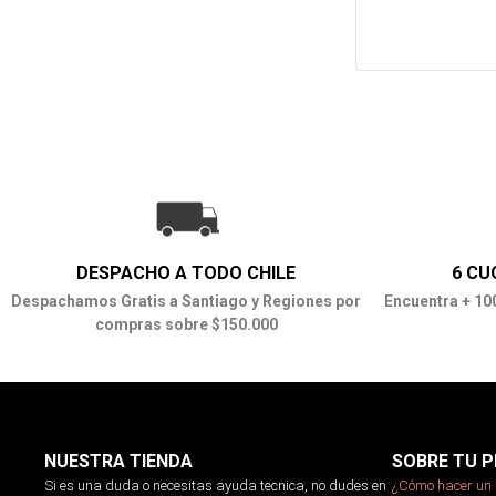
DESPACHO A TODO CHILE
6 CU
Despachamos Gratis a Santiago y Regiones por
Encuentra + 10
compras sobre $150.000
NUESTRA TIENDA
SOBRE TU P
Si es una duda o necesitas ayuda tecnica, no dudes en
¿Cómo hacer un 