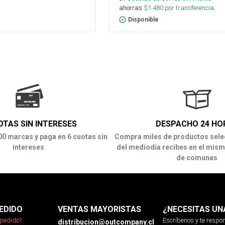
ahorras
$
1.480
por transferencia.
Disponible
OTAS SIN INTERESES
DESPACHO 24 HO
00 marcas y paga en 6 cuotas sin
Compra miles de productos sele
intereses
del mediodía recibes en el mism
de comunas
EDIDO
VENTAS MAYORISTAS
¿NECESITAS UN
pedido?
Escríbenos y te resp
distribucion@outcompany.cl