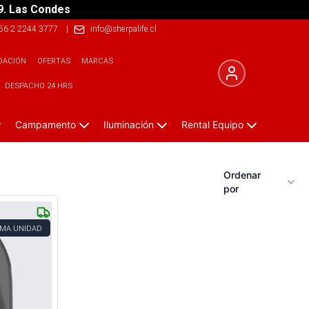
9. Las Condes
56 2 2244 3777
|
info@sherpalife.cl
DACIÓN
OFERTAS
MARCAS
DESPACHO 24 HRS
Campamento
Iluminación
Rental Equipo
Ordenar
por
IMA UNIDAD