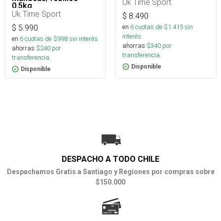
Uk Time Sport
0.5kg
Uk Time Sport
$
8.490
en
6
cuotas de $
1.415
sin
$
5.990
interés
en
6
cuotas de $
998
sin interés
ahorras
$
340
por
ahorras
$
240
por
transferencia.
transferencia.
Disponible
Disponible
DESPACHO A TODO CHILE
Despachamos Gratis a Santiago y Regiones por compras sobre
$150.000