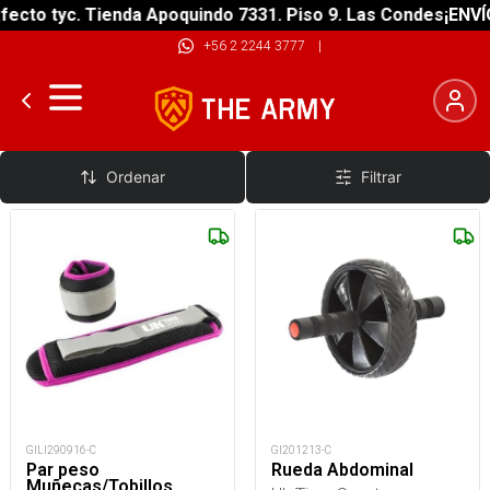
ecto tyc. Tienda Apoquindo 7331. Piso 9. Las Condes
¡ENVÍO
+56 2 2244 3777
|
Accesorios
Ordenar
Filtrar
GILI290916-C
GI201213-C
Par peso
Rueda Abdominal
Muñecas/Tobillos