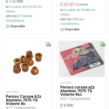
$
175.990
$
23.307
$
34.990
en
6
cuotas de $
29.332
sin
en
6
cuotas de $
3.885
sin
interés
interés
ahorras
$
7.040
por
ahorras
$
930
por
transferencia.
transferencia.
Disponible
Disponible
OUT15687
Pernos corona a2z
Aluminio 7075-T6
OUT15689-C
Volante 8pc
Pernos Corona A2z
A2Z Components
Aluminio 7075-T6
Volante 8p
$
9.990
A2Z Components