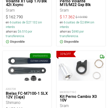
Volante X1 Gxp 170 Blk
Perno Volante
42t Xsync
M15/M22 Gxp Blk
Sram
Sram
$
162.790
$
17.362
$
19.990
en
6
cuotas de $
27.132
sin
en
6
cuotas de $
2.894
sin
interés
interés
ahorras
$
6.510
por
ahorras
$
690
por
transferencia.
transferencia.
Disponible
Disponible
33
%
OFF
ENVÍO
GRATIS
ÚLTIMA UNIDAD
A300708
MKR050719-C
Bielas FC-M7100-1 SLX
Kit Perno Cambio X0
12V. (Caja)
10V
Shimano
Sram