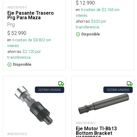
$
12.990
AND150419-C
en
6
cuotas de $
2.165
sin
Eje Pasante Trasero
interés
Prg Para Maza
ahorras
$
520
por
Prg
transferencia.
$
52.990
Disponible
en
6
cuotas de $
8.832
sin
interés
ahorras
$
2.120
por
transferencia.
Disponible
ÚLTIMA UNIDAD
ÚLTIMA UNIDAD
AND150418-C
Eje Motor Tl-Bb13
Bottom Bracket
AND160410-C