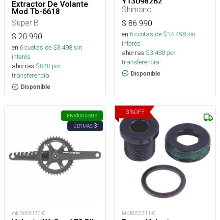
Y13098262
Extractor De Volante
Shimano
Mod Tb-6618
Super B
$
86.990
en
6
cuotas de $
14.498
sin
$
20.990
interés
en
6
cuotas de $
3.498
sin
ahorras
$
3.480
por
interés
transferencia.
ahorras
$
840
por
Disponible
transferencia.
Disponible
13
%
OFF
ENVÍO
GRATIS
3
ÚLTIMAS
mkr3006170-C
MKR050711-C