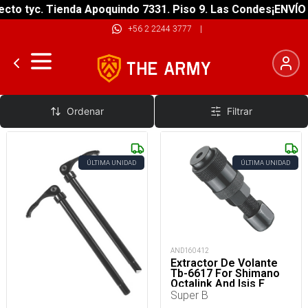
to tyc. Tienda Apoquindo 7331. Piso 9. Las Condes
¡ENVÍO G
+56 2 2244 3777
|
Accesorios
Ordenar
Filtrar
ÚLTIMA UNIDAD
ÚLTIMA UNIDAD
AND160412
Extractor De Volante
Tb-6617 For Shimano
Octalink And Isis F
Super B