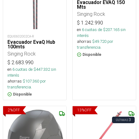
Evacuador EVAQ 150
Mts
Singing Rock
$
1.242.990
en
6
cuotas de $
207.165
sin
interés
EQUI0602002CA-R
ahorras
$
49.720
por
Evacuador EvaQ Hub
100mts
transferencia.
Singing Rock
Disponible
$
2.683.990
en
6
cuotas de $
447.332
sin
interés
ahorras
$
107.360
por
transferencia.
Disponible
2
%
OFF
13
%
OFF
3
ÚLTIMAS