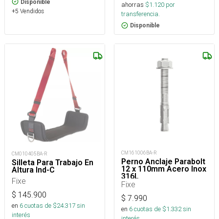
Disponible
ahorras
$
1.120
por
+5 Vendidos
transferencia.
Disponible
CM161006BA-R
CM010405BA-R
Perno Anclaje Parabolt
Silleta Para Trabajo En
12 x 110mm Acero Inox
Altura Ind-C
316L
Fixe
Fixe
$
145.900
$
7.990
en
6
cuotas de $
24.317
sin
en
6
cuotas de $
1.332
sin
interés
interés