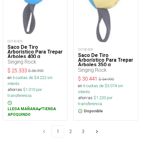
OUT40409
Saco De Tiro
OUT40408
Arborístico Para Trepar
Saco De Tiro
Árboles 400 g
Arborístico Para Trepar
Singing Rock
Árboles 350 g
Singing Rock
$
25.333
$
36.990
en
6
cuotas de $
4.222
sin
$
30.441
$
34.990
interés
en
6
cuotas de $
5.074
sin
ahorras
$
1.010
por
interés
transferencia.
ahorras
$
1.220
por
transferencia.
LLEGA MAÑANA✔️TIENDA
Disponible
APOQUINDO
1
2
3