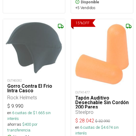
Disponible
+5 Vendidos
15
%
OFF
OUT46082
Gorro Contra El Frio
Intra Casco
OUT41477
Rock Helmets
Tapón Auditivo
Desechable Sin Cordón
$
9.990
200 Pares
Steelpro
en
6
cuotas de $
1.665
sin
interés
$
28.042
$
32.990
ahorras
$
400
por
en
6
cuotas de $
4.674
sin
transferencia.
interés