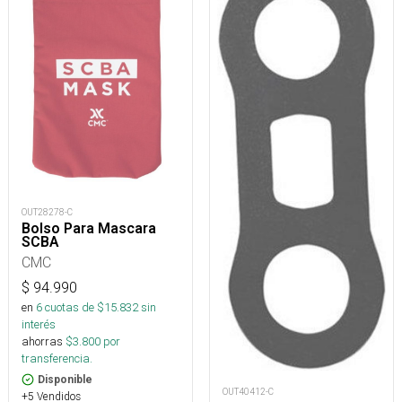
OUT28278-C
Bolso Para Mascara
SCBA
CMC
$
94.990
en
6
cuotas de $
15.832
sin
interés
ahorras
$
3.800
por
transferencia.
Disponible
OUT40412-C
+5 Vendidos