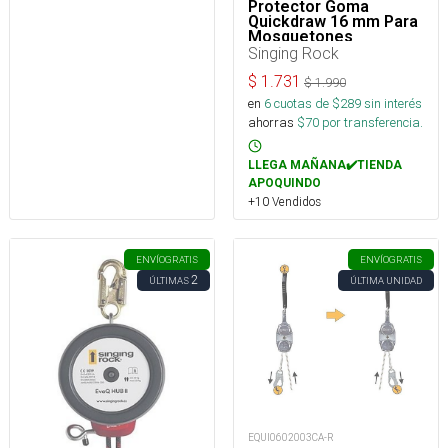
Protector Goma
Quickdraw 16 mm Para
Mosquetones
Singing Rock
$
1.731
$
1.990
en
6
cuotas de $
289
sin interés
ahorras
$
70
por transferencia.
LLEGA MAÑANA✔️TIENDA
APOQUINDO
+10 Vendidos
ENVÍO
GRATIS
ENVÍO
GRATIS
2
ÚLTIMAS
ÚLTIMA UNIDAD
EQUI0602003CA-R