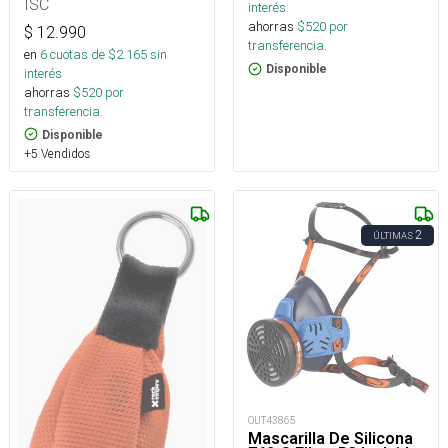
ISC
interés
ahorras
$
520
por
$
12.990
transferencia.
en
6
cuotas de $
2.165
sin
Disponible
interés
ahorras
$
520
por
transferencia.
Disponible
+5 Vendidos
2
ÚLTIMAS
OUT43865
Mascarilla De Silicona