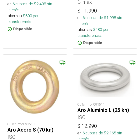
Bayoneta
Climax
en
6
cuotas de $
2.498
sin
interés
$
11.990
ahorras
$
600
por
en
6
cuotas de $
1.998
sin
transferencia.
interés
ahorras
$
480
por
Disponible
transferencia.
Disponible
OUTchimon091511
Aro Aluminio L (25 kn)
ISC
OUTchimon091510
$
12.990
Aro Acero S (70 kn)
en
6
cuotas de $
2.165
sin
ISC
interés