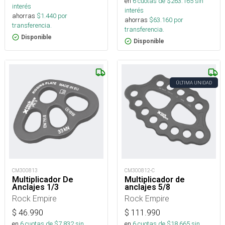
en
6
cuotas de $
263.165
sin
interés
interés
ahorras
$
1.440
por
ahorras
$
63.160
por
transferencia.
transferencia.
Disponible
Disponible
ÚLTIMA UNIDAD
CM300813
CM300812-C
Multiplicador De
Multiplicador de
Anclajes 1/3
anclajes 5/8
Rock Empire
Rock Empire
$
46.990
$
111.990
en
6
cuotas de $
7.832
sin
en
6
cuotas de $
18.665
sin