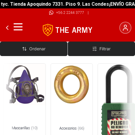
ienda Apoquindo 7331. Piso 9. Las Condes
¡ENVÍO GRATIS! so
+56 2 2244 3777
|
Accesorios Trabajo y Rescate
Ordenar
Filtrar
Mascarillas
(
10
)
Accesorios
(
66
)