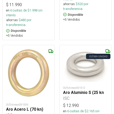
ahorras
$
520
por
$
11.990
transferencia.
en
6
cuotas de $
1.998
sin
Disponible
interés
+5 Vendidos
ahorras
$
480
por
transferencia.
Disponible
+5 Vendidos
ÚLTIMA UNIDAD
OUTchimon091512
Aro Aluminio S (25 kn
ISC
OUTchimon091509
$
12.990
Aro Acero L (70 kn)
en
6
cuotas de $
2.165
sin