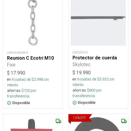
CM300814
CM050406BA-R
Protector de cuerda
Reunion C Ecotri M10
Skylotec
Fixe
$
19.990
$
17.990
en
6
cuotas de $
3.332
sin
en
6
cuotas de $
2.998
sin
interés
interés
ahorras
$
800
por
ahorras
$
720
por
transferencia.
transferencia.
Disponible
Disponible
13
%
OFF