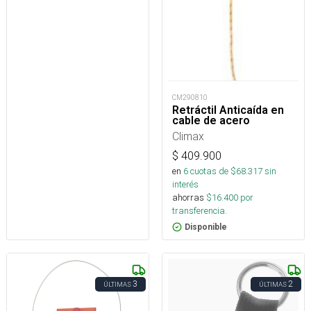
CM290810
Retráctil Anticaída en
cable de acero
Climax
$
409.900
en
6
cuotas de $
68.317
sin
interés
ahorras
$
16.400
por
transferencia.
Disponible
3
2
ÚLTIMAS
ÚLTIMAS