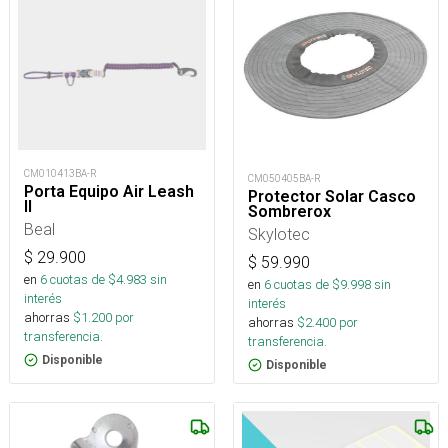
CM010413BA-R
CM050405BA-R
Porta Equipo Air Leash
Protector Solar Casco
II
Sombrerox
Beal
Skylotec
$
29.900
$
59.990
en
6
cuotas de $
4.983
sin
en
6
cuotas de $
9.998
sin
interés
interés
ahorras
$
1.200
por
ahorras
$
2.400
por
transferencia.
transferencia.
Disponible
Disponible