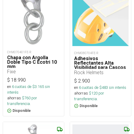
CHM070401FE-R
CHM080704FE-R
Chapa con Argolla
Adhesivos
Doble Tipo C Ecotri 10
Reflectantes Alta
mm
Visibilidad para Cascos
Fixe
Rock Helmets
$
18.990
$
2.900
en
6
cuotas de $
3.165
sin
en
6
cuotas de $
483
sin interés
interés
ahorras
$
120
por
ahorras
$
760
por
transferencia.
transferencia.
Disponible
Disponible