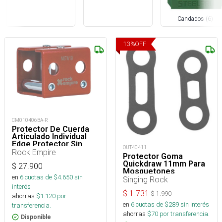
Candados
(
6
)
13
%
OFF
CM010406BA-R
Protector De Cuerda
Articulado Individual
Edge Protector Sin
OUT40411
Maillon
Rock Empire
Protector Goma
Quickdraw 11mm Para
$
27.900
Mosquetones
en
6
cuotas de $
4.650
sin
Singing Rock
interés
$
1.731
$
1.990
ahorras
$
1.120
por
en
6
cuotas de $
289
sin interés
transferencia.
ahorras
$
70
por transferencia.
Disponible