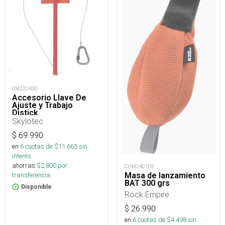
CM220430
Accesorio Llave De
Ajuste y Trabajo
Distick
Skylotec
$
69.990
en
6
cuotas de $
11.665
sin
interés
ahorras
$
2.800
por
CHM240105
transferencia.
Masa de lanzamiento
BAT 300 grs
Disponible
Rock Empire
$
26.990
en
6
cuotas de $
4.498
sin