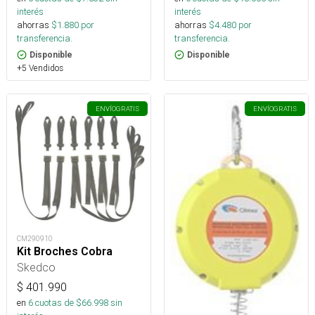
interés
interés
ahorras
$
1.880
por
ahorras
$
4.480
por
transferencia.
transferencia.
Disponible
Disponible
+5 Vendidos
ENVÍO
GRATIS
ENVÍO
GRATIS
CM290910
Kit Broches Cobra
Skedco
$
401.990
en
6
cuotas de $
66.998
sin