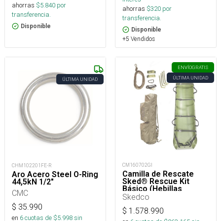
ahorras
$
5.840
por
ahorras
$
320
por
transferencia.
transferencia.
Disponible
Disponible
+5 Vendidos
ENVÍO
GRATIS
ÚLTIMA UNIDAD
ÚLTIMA UNIDAD
CM160702GI
CHM102201FE-R
Camilla de Rescate
Aro Acero Steel O-Ring
Sked® Rescue Kit
44,5kN 1/2″
Básico (Hebillas
CMC
Metálicas)
Skedco
$
35.990
$
1.578.990
en
6
cuotas de $
5.998
sin