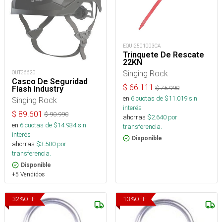
EQUI2501003CA
Trinquete De Rescate
22KN
Singing Rock
OUT36620
Casco De Seguridad
$
66.111
$
75.990
Flash Industry
en
6
cuotas de $
11.019
sin
Singing Rock
interés
$
89.601
$
90.990
ahorras
$
2.640
por
en
6
cuotas de $
14.934
sin
transferencia.
interés
Disponible
ahorras
$
3.580
por
transferencia.
Disponible
+5 Vendidos
32
%
OFF
13
%
OFF