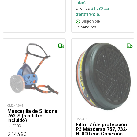
interés
ahorras
$
1.080
por
transferencia.
Disponible
+5 Vendidos
CM241204
Mascarilla de Silicona
762-S (sin filtro
CM241203
incluido)
Filtro 7 (de protección
Climax
P3 Máscaras 757, 732-
N, 800 con Conexión
$
14.990