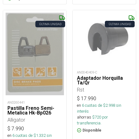
ÚLTIMA UNIDAD
ÚLTIMA UNIDAD
AND040409-C
Adaptador Horquilla
Ta/Qr
Rst
$
17.990
AND260441
en
6
cuotas de $
2.998
sin
Pastilla Freno Semi-
interés
Metalica Hk-Bp026
ahorras
$
720
por
Alligator
transferencia.
$
7.990
Disponible
en
6
cuotas de $
1.332
sin