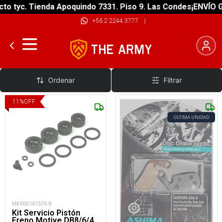
 tyc. Tienda Apoquindo 7331. Piso 9. Las Condes
¡ENVÍO GRA
+56 2 2244 3777
|
Accesorios Frenos
Ordenar
Filtrar
11
%
OFF
ÚLTIMA UNIDAD
MKR061915FE-R
Kit Servicio Pistón
Freno Motive DB8/6/4