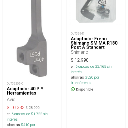
OUT38547
Adaptador Freno
Shimano SM MA R180
Post A Standart
Shimano
$
12.990
en
6
cuotas de $
2.165
sin
interés
ahorras
$
520
por
transferencia.
OUT33205-C
Adaptador 40 P Y
Disponible
Herramientas
Avid
$
10.333
$
28.990
en
6
cuotas de $
1.722
sin
interés
ahorras
$
410
por