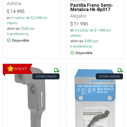
AND260440
Ashima
Pastilla Freno Semi-
Metalica Hk-Bp017
$
14.990
Alligator
en
6
cuotas de $
2.498
sin
interés
$
11.990
ahorras
$
600
por
en
6
cuotas de $
1.998
sin
transferencia.
interés
ahorras
$
480
por
Disponible
transferencia.
Disponible
64
%
OFF
ÚLTIMA UNIDAD
ÚLTIMA UNIDAD