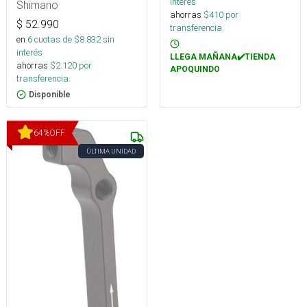
interés
Shimano
ahorras
$
410
por
$
52.990
transferencia.
en
6
cuotas de $
8.832
sin
interés
LLEGA MAÑANA✔️TIENDA
ahorras
$
2.120
por
APOQUINDO
transferencia.
Disponible
64
%
OFF
ÚLTIMA UNIDAD