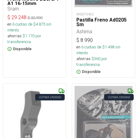
A1 16-15mm
Sram
AND270402
$
29.248
$
32.990
Pastilla Freno Ad0205
en
6
cuotas de $
4.875
sin
Sm
interés
Ashima
ahorras
$
1.170
por
$
8.990
transferencia.
en
6
cuotas de $
1.498
sin
Disponible
interés
ahorras
$
360
por
transferencia.
Disponible
ÚLTIMA UNIDAD
ÚLTIMA UNIDAD