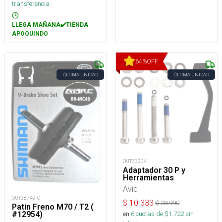
transferencia.
LLEGA MAÑANA✔️TIENDA
APOQUINDO
64
%
OFF
ÚLTIMA UNIDAD
ÚLTIMA UNIDAD
OUT33204
Adaptador 30 P y
Herramientas
Avid
OUT38749-C
$
10.333
$
28.990
Patin Freno M70 / T2 (
en
6
cuotas de $
1.722
sin
#12954)