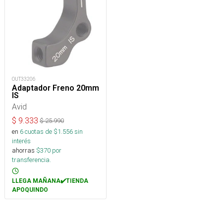
OUT33206
Adaptador Freno 20mm
IS
Avid
$
9.333
$
25.990
en
6
cuotas de $
1.556
sin
interés
ahorras
$
370
por
transferencia.
LLEGA MAÑANA✔️TIENDA
APOQUINDO