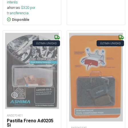
interés
ahorras
$
320
por
transferencia.
Disponible
ÚLTIMA UNIDAD
ÚLTIMA UNIDAD
AND270401
Pastilla Freno Ad0205
Si