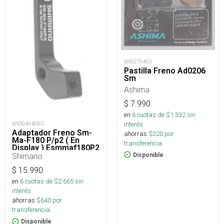
AND270403
Pastilla Freno Ad0206
Sm
Ashima
$
7.990
en
6
cuotas de $
1.332
sin
interés
AND040408-C
Adaptador Freno Sm-
ahorras
$
320
por
Ma-F180 P/p2 ( En
transferencia.
Display ) Esmmaf180P2
Shimano
Disponible
$
15.990
en
6
cuotas de $
2.665
sin
interés
ahorras
$
640
por
transferencia.
Disponible