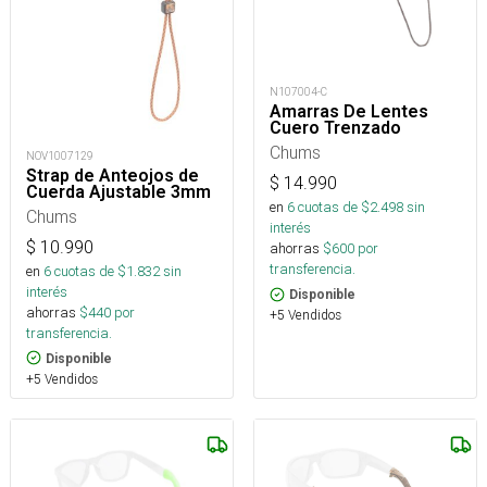
N107004-C
Amarras De Lentes
Cuero Trenzado
Chums
NOV1007129
Strap de Anteojos de
$
14.990
Cuerda Ajustable 3mm
en
6
cuotas de $
2.498
sin
Chums
interés
$
10.990
ahorras
$
600
por
transferencia.
en
6
cuotas de $
1.832
sin
interés
Disponible
ahorras
$
440
por
+5 Vendidos
transferencia.
Disponible
+5 Vendidos