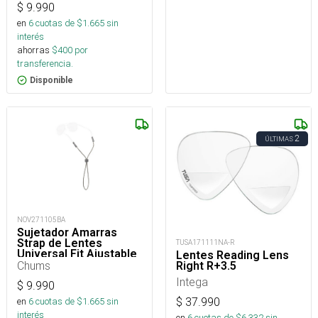
$
9.990
en
6
cuotas de $
1.665
sin
interés
ahorras
$
400
por
transferencia.
Disponible
2
ÚLTIMAS
NOV271105BA
Sujetador Amarras
Strap de Lentes
TUSA171111NA-R
Universal Fit Ajustable
Lentes Reading Lens
Chums
Right R+3.5
Intega
$
9.990
$
37.990
en
6
cuotas de $
1.665
sin
interés
en
6
cuotas de $
6.332
sin