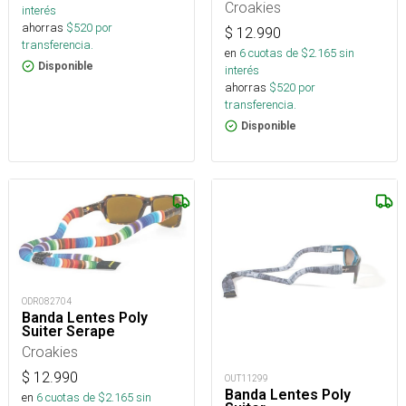
Croakies
interés
ahorras
$
520
por
$
12.990
transferencia.
en
6
cuotas de $
2.165
sin
Disponible
interés
ahorras
$
520
por
transferencia.
Disponible
ODR082704
Banda Lentes Poly
Suiter Serape
Croakies
$
12.990
OUT11299
Banda Lentes Poly
en
6
cuotas de $
2.165
sin