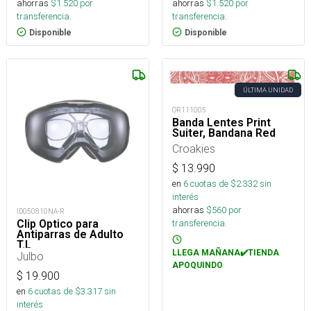
ahorras
$
1.520
por
ahorras
$
1.520
por
transferencia.
transferencia.
Disponible
Disponible
ÚLTIMA UNIDAD
OR111005
Banda Lentes Print
Suiter, Bandana Red
Croakies
$
13.990
en
6
cuotas de $
2.332
sin
interés
ahorras
$
560
por
ID050810NA-R
Clip Optico para
transferencia.
Antiparras de Adulto
T.L
LLEGA MAÑANA✔️TIENDA
Julbo
APOQUINDO
$
19.900
en
6
cuotas de $
3.317
sin
interés