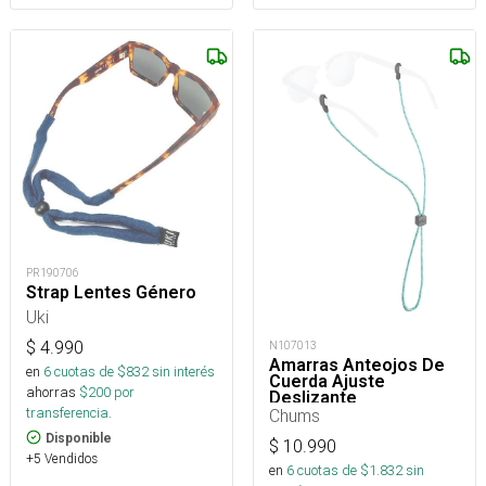
PR190706
Strap Lentes Género
Uki
$
4.990
N107013
Amarras Anteojos De
en
6
cuotas de $
832
sin interés
Cuerda Ajuste
ahorras
$
200
por
Deslizante
transferencia.
Chums
Disponible
$
10.990
+5 Vendidos
en
6
cuotas de $
1.832
sin