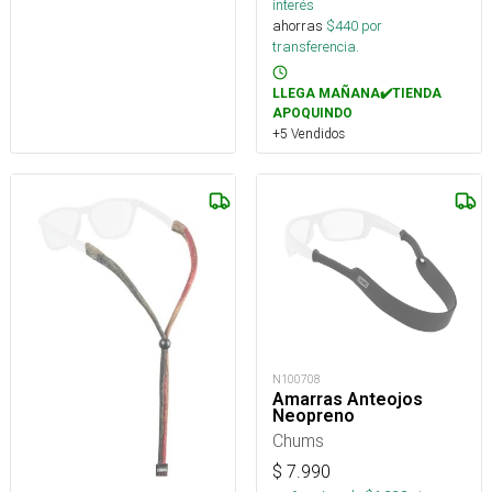
interés
ahorras
$
440
por
transferencia.
LLEGA MAÑANA✔️TIENDA
APOQUINDO
+5 Vendidos
N100708
Amarras Anteojos
Neopreno
Chums
$
7.990