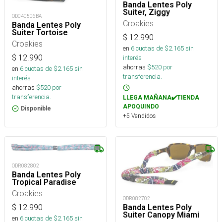
Banda Lentes Poly
Suiter, Ziggy
OD040506BA
Croakies
Banda Lentes Poly
Suiter Tortoise
$
12.990
Croakies
en
6
cuotas de $
2.165
sin
$
12.990
interés
ahorras
$
520
por
en
6
cuotas de $
2.165
sin
transferencia.
interés
ahorras
$
520
por
transferencia.
LLEGA MAÑANA✔️TIENDA
APOQUINDO
Disponible
+5 Vendidos
ODR082802
Banda Lentes Poly
Tropical Paradise
Croakies
ODR082702
$
12.990
Banda Lentes Poly
Suiter Canopy Miami
en
6
cuotas de $
2.165
sin