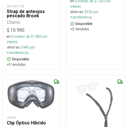
en
6
cuotas de $
1.332
sin
interés
NOV1007128
Strap de anteojos
ahorras
$
320
por
pescado Brook
transferencia.
Chums
Disponible
+5 Vendidos
$
10.990
en
6
cuotas de $
1.832
sin
interés
ahorras
$
440
por
transferencia.
Disponible
+5 Vendidos
I30504
Clip Óptico Híbrido