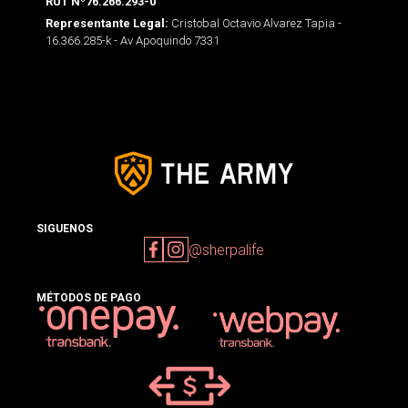
RUT Nº76.266.293-0
Cristobal Octavio Alvarez Tapia -
Representante Legal:
16.366.285-k - Av Apoquindo 7331
SIGUENOS
@sherpalife
MÉTODOS DE PAGO