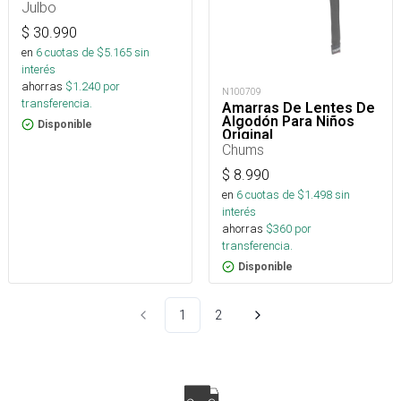
Julbo
$
30.990
en
6
cuotas de $
5.165
sin
interés
ahorras
$
1.240
por
N100709
transferencia.
Amarras De Lentes De
Algodón Para Niños
Disponible
Original
Chums
$
8.990
en
6
cuotas de $
1.498
sin
interés
ahorras
$
360
por
transferencia.
Disponible
1
2