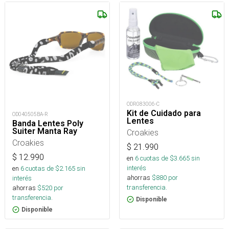
ODR083006-C
Kit de Cuidado para
OD040505BA-R
Lentes
Banda Lentes Poly
Suiter Manta Ray
Croakies
Croakies
$
21.990
$
12.990
en
6
cuotas de $
3.665
sin
interés
en
6
cuotas de $
2.165
sin
ahorras
$
880
por
interés
transferencia.
ahorras
$
520
por
transferencia.
Disponible
Disponible