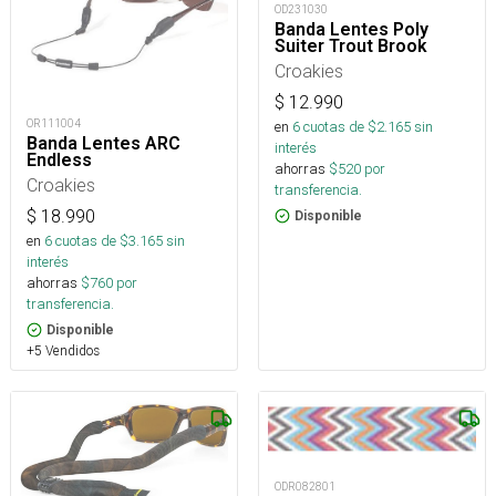
OD231030
Banda Lentes Poly
Suiter Trout Brook
Croakies
$
12.990
OR111004
en
6
cuotas de $
2.165
sin
Banda Lentes ARC
interés
Endless
ahorras
$
520
por
Croakies
transferencia.
$
18.990
Disponible
en
6
cuotas de $
3.165
sin
interés
ahorras
$
760
por
transferencia.
Disponible
+5 Vendidos
ODR082801