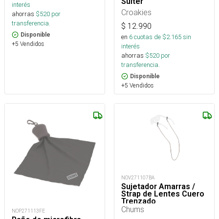
Suiter
interés
Croakies
ahorras
$
520
por
transferencia.
$
12.990
Disponible
en
6
cuotas de $
2.165
sin
+5 Vendidos
interés
ahorras
$
520
por
transferencia.
Disponible
+5 Vendidos
NOV271107BA
Sujetador Amarras /
Strap de Lentes Cuero
Trenzado
Chums
NOP271113FE