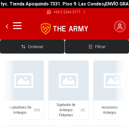
 Tienda Apoquindo 7331. Piso 9. Las Condes
¡ENVÍO GRATIS! 
+56 2 2244 3777
|
Accesorios Anteojos
Ordenar
Filtrar
Sujetador de
Sujetadores De
Accesorios
(
34
)
Anteojos
(
4
)
(
30
Anteojos
Anteojos
Flotantes