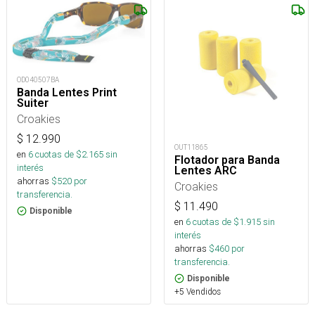
OD040507BA
Banda Lentes Print
Suiter
Croakies
$
12.990
OUT11865
en
6
cuotas de $
2.165
sin
Flotador para Banda
interés
Lentes ARC
ahorras
$
520
por
Croakies
transferencia.
$
11.490
Disponible
en
6
cuotas de $
1.915
sin
interés
ahorras
$
460
por
transferencia.
Disponible
+5 Vendidos