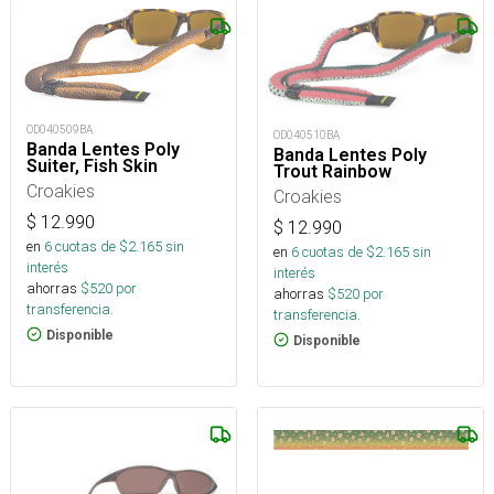
OD040509BA
OD040510BA
Banda Lentes Poly
Banda Lentes Poly
Suiter, Fish Skin
Trout Rainbow
Croakies
Croakies
$
12.990
$
12.990
en
6
cuotas de $
2.165
sin
en
6
cuotas de $
2.165
sin
interés
interés
ahorras
$
520
por
ahorras
$
520
por
transferencia.
transferencia.
Disponible
Disponible