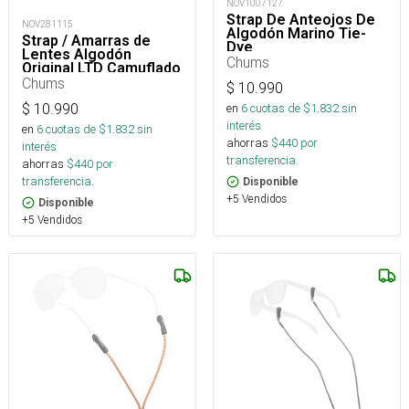
NOV1007127
Strap De Anteojos De
NOV281115
Algodón Marino Tie-
Strap / Amarras de
Dye
Lentes Algodón
Chums
Original LTD Camuflado
Naranja
Chums
$
10.990
en
6
cuotas de $
1.832
sin
$
10.990
interés
en
6
cuotas de $
1.832
sin
ahorras
$
440
por
interés
transferencia.
ahorras
$
440
por
transferencia.
Disponible
+5 Vendidos
Disponible
+5 Vendidos