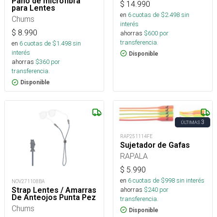
Paño de microfibra
$
14.990
para Lentes
en
6
cuotas de $
2.498
sin
Chums
interés
$
8.990
ahorras
$
600
por
transferencia.
en
6
cuotas de $
1.498
sin
interés
Disponible
ahorras
$
360
por
transferencia.
Disponible
3
ÚLTIMAS
RAP251114FE
Sujetador de Gafas
RAPALA
$
5.990
en
6
cuotas de $
998
sin interés
NOV271108BA
ahorras
$
240
por
Strap Lentes / Amarras
De Anteojos Punta Pez
transferencia.
Chums
Disponible