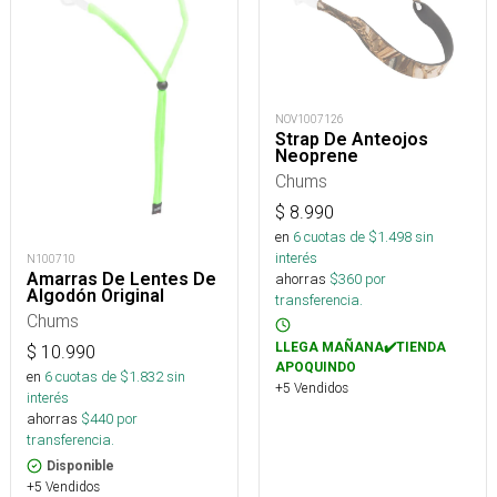
NOV1007126
Strap De Anteojos
Neoprene
Chums
$
8.990
en
6
cuotas de $
1.498
sin
interés
N100710
Amarras De Lentes De
ahorras
$
360
por
Algodón Original
transferencia.
Chums
LLEGA MAÑANA✔️TIENDA
$
10.990
APOQUINDO
en
6
cuotas de $
1.832
sin
+5 Vendidos
interés
ahorras
$
440
por
transferencia.
Disponible
+5 Vendidos