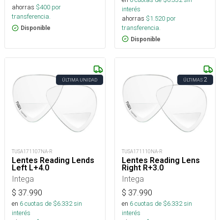
ahorras
$
400
por
interés
transferencia.
ahorras
$
1.520
por
transferencia.
Disponible
Disponible
2
ÚLTIMA UNIDAD
ÚLTIMAS
TUSA171107NA-R
TUSA171110NA-R
Lentes Reading Lends
Lentes Reading Lens
Left L+4.0
Right R+3.0
Intega
Intega
$
37.990
$
37.990
en
6
cuotas de $
6.332
sin
en
6
cuotas de $
6.332
sin
interés
interés