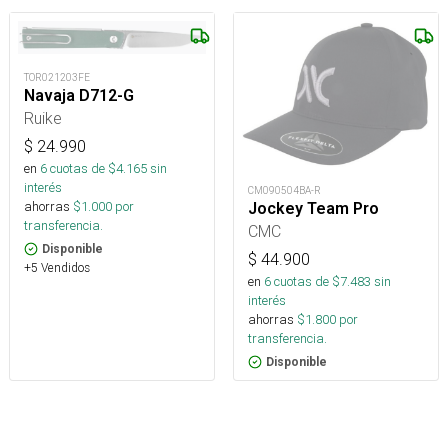
TOR021203FE
Navaja D712-G
Ruike
$
24.990
en
6
cuotas de $
4.165
sin
interés
CM090504BA-R
ahorras
$
1.000
por
Jockey Team Pro
transferencia.
CMC
Disponible
$
44.900
+5 Vendidos
en
6
cuotas de $
7.483
sin
interés
ahorras
$
1.800
por
transferencia.
Disponible