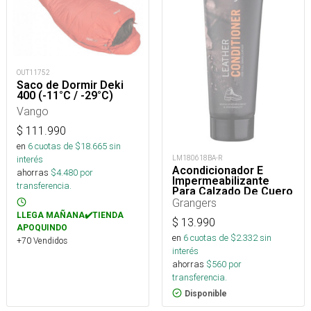
OUT11752
Saco de Dormir Deki
400 (-11°C / -29°C)
Vango
$
111.990
en
6
cuotas de $
18.665
sin
LM180618BA-R
interés
Acondicionador E
ahorras
$
4.480
por
Impermeabilizante
transferencia.
Para Calzado De Cuero
75 Ml
Grangers
LLEGA MAÑANA✔️TIENDA
$
13.990
APOQUINDO
en
6
cuotas de $
2.332
sin
+70 Vendidos
interés
ahorras
$
560
por
transferencia.
Disponible