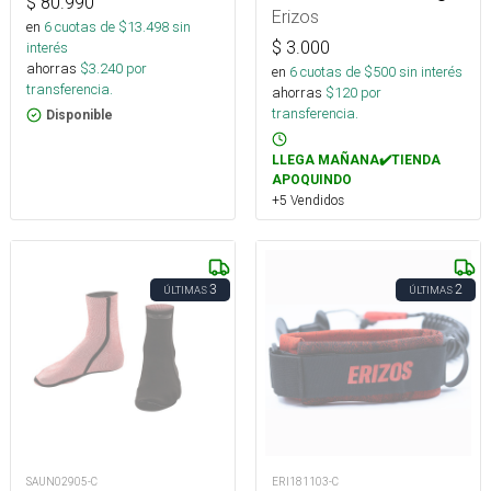
$
80.990
Erizos
en
6
cuotas de $
13.498
sin
$
3.000
interés
ahorras
$
3.240
por
en
6
cuotas de $
500
sin interés
transferencia.
ahorras
$
120
por
transferencia.
Disponible
LLEGA MAÑANA✔️TIENDA
APOQUINDO
+5 Vendidos
3
2
ÚLTIMAS
ÚLTIMAS
SAUN02905-C
ERI181103-C