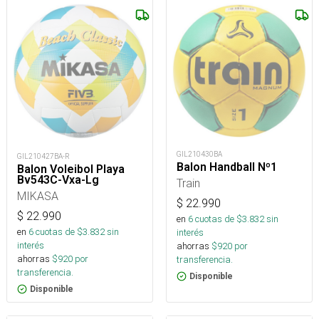
GIL210430BA
GIL210427BA-R
Balon Handball Nº1
Balon Voleibol Playa
Bv543C-Vxa-Lg
Train
MIKASA
$
22.990
$
22.990
en
6
cuotas de $
3.832
sin
en
6
cuotas de $
3.832
sin
interés
interés
ahorras
$
920
por
ahorras
$
920
por
transferencia.
transferencia.
Disponible
Disponible