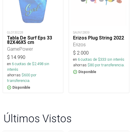
GLO130228
SAUN12809
Tabla De Surf Eps 33
Erizos Plug String 2022
82X46X5 cm
Erizos
GamePower
$
2.000
$
14.990
en
6
cuotas de $
333
sin interés
en
6
cuotas de $
2.498
sin
ahorras
$
80
por transferencia.
interés
Disponible
ahorras
$
600
por
transferencia.
Disponible
Últimos Vistos