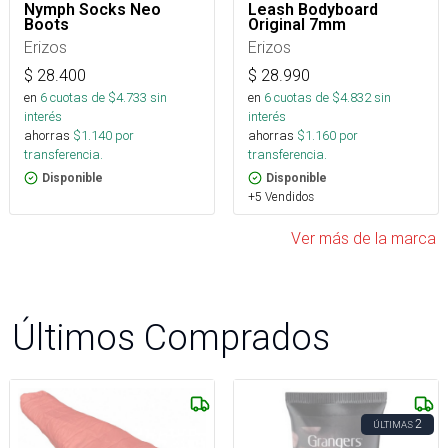
Nymph Socks Neo
Leash Bodyboard
Boots
Original 7mm
Erizos
Erizos
$
28.400
$
28.990
en
6
cuotas de $
4.733
sin
en
6
cuotas de $
4.832
sin
interés
interés
ahorras
$
1.140
por
ahorras
$
1.160
por
transferencia.
transferencia.
Disponible
Disponible
+5 Vendidos
Ver más de la marca
Últimos Comprados
2
ÚLTIMAS