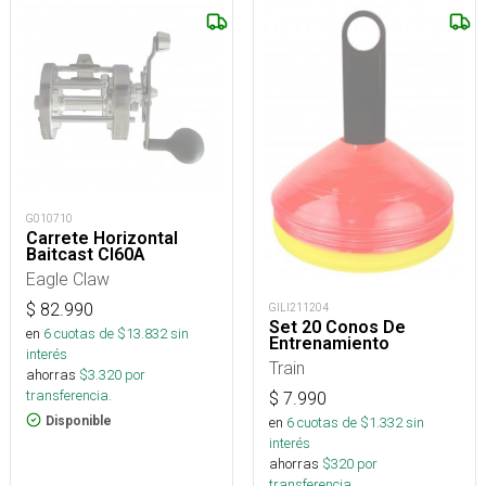
G010710
Carrete Horizontal
Baitcast Cl60A
Eagle Claw
$
82.990
GILI211204
Set 20 Conos De
en
6
cuotas de $
13.832
sin
Entrenamiento
interés
Train
ahorras
$
3.320
por
transferencia.
$
7.990
Disponible
en
6
cuotas de $
1.332
sin
interés
ahorras
$
320
por
transferencia.