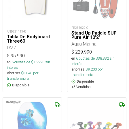
PR231027-C
AND221113-R
Stand Up Paddle SUP
Tabla De Bodyboard
Pure Air 10'2"
Three60
Aqua Marina
DMZ
$
229.990
$
95.990
en
6
cuotas de $
38.332
sin
en
6
cuotas de $
15.998
sin
interés
interés
ahorras
$
9.200
por
ahorras
$
3.840
por
transferencia.
transferencia.
Disponible
Disponible
+5 Vendidos