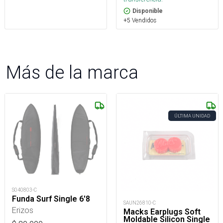
Disponible
+5 Vendidos
Más de la marca
ÚLTIMA UNIDAD
S040803-C
Funda Surf Single 6'8
SAUN26810-C
Erizos
Macks Earplugs Soft
Moldable Silicon Single