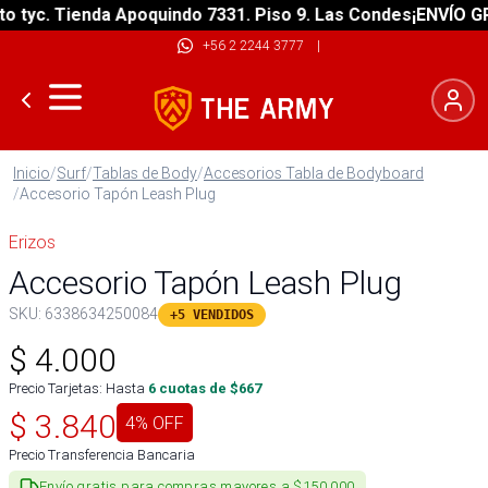
yc. Tienda Apoquindo 7331. Piso 9. Las Condes
¡ENVÍO GRATI
+56 2 2244 3777
|
Inicio
/
Surf
/
Tablas de Body
/
Accesorios Tabla de Bodyboard
/
Accesorio Tapón Leash Plug
Erizos
Accesorio Tapón Leash Plug
SKU:
6338634250084
+5 VENDIDOS
$
4.000
Precio Tarjetas: Hasta
6
cuotas de $
667
$
3.840
4
% OFF
Precio Transferencia Bancaria
Envío gratis para compras mayores a $150.000