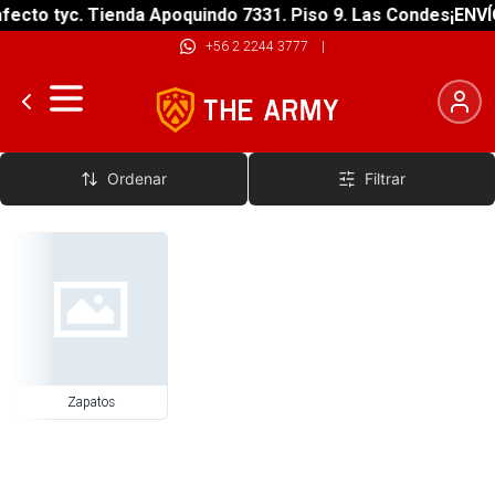
ecto tyc. Tienda Apoquindo 7331. Piso 9. Las Condes
¡ENVÍO
+56 2 2244 3777
|
Zapatos
Ordenar
Filtrar
Zapatos