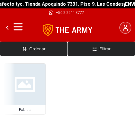
fecto tyc. Tienda Apoquindo 7331. Piso 9. Las Condes
¡ENVÍ
+56 2 2244 3777
|
Vestimenta
Ordenar
Filtrar
Poleras