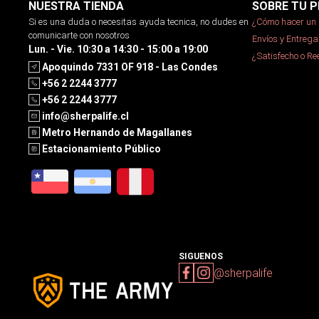
NUESTRA TIENDA
SOBRE TU P
Si es una duda o necesitas ayuda tecnica, no dudes en
¿Cómo hacer un 
comunicarte con nosotros
Envíos y Entrega
Lun. - Vie. 10:30 a 14:30 - 15:00 a 19:00
¿Satisfecho o R
Apoquindo 7331 OF 918 - Las Condes
+56 2 2244 3777
+56 2 2244 3777
info@sherpalife.cl
Metro Hernando de Magallanes
Estacionamiento Público
SIGUENOS
@sherpalife