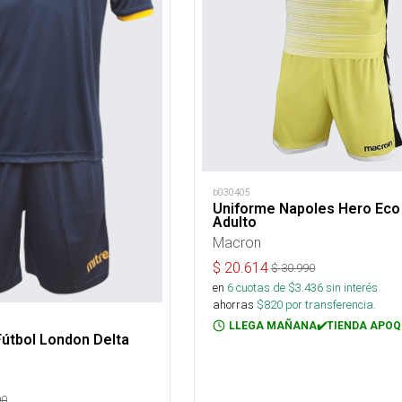
b030405
Uniforme Napoles Hero Eco 
Adulto
Macron
$
20.614
$
30.990
en
6
cuotas de $
3.436
sin interés
ahorras
$
820
por transferencia.
LLEGA MAÑANA✔️TIENDA APOQ
útbol London Delta
90