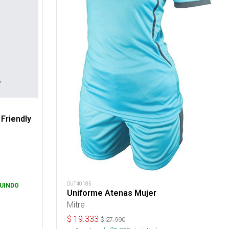
Friendly
OUT40185
UINDO
Uniforme Atenas Mujer
Mitre
$
19.333
$
27.990