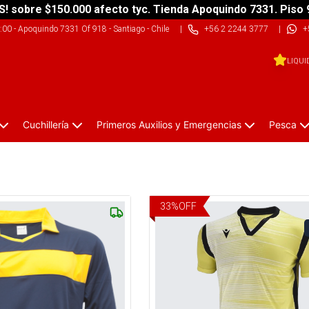
S! sobre $150.000 afecto tyc. Tienda Apoquindo 7331. Piso 
9:00
-
Apoquindo 7331 Of 918 - Santiago - Chile
|
+56 2 2244 3777
|
+
LIQUI
Cuchillería
Primeros Auxilios y Emergencias
Pesca
33
%
OFF