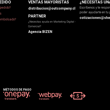
EDIDO
VENTAS MAYORISTAS
¿NECESITAS UN
pedido?
Escríbenos y te resp
distribucion@outcompany.cl
poder ayudarte en tu 
s
PARTNER
cotizaciones@sher
eembolsado?
¿Necesitas ayuda en Marketing Digital -
Comercial?
Agencia BIZEN
MÉTODOS DE PAGO