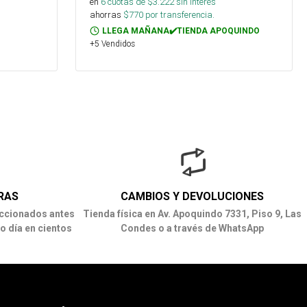
en
6
cuotas de $
3.222
sin interés
ahorras
$
770
por transferencia.
LLEGA MAÑANA✔️TIENDA APOQUINDO
+5 Vendidos
RAS
CAMBIOS Y DEVOLUCIONES
ccionados antes
Tienda física en Av. Apoquindo 7331, Piso 9, Las
o día en cientos
Condes o a través de WhatsApp