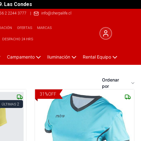
9. Las Condes
56 2 2244 3777
|
info@sherpalife.cl
DACIÓN
OFERTAS
MARCAS
DESPACHO 24 HRS
Campamento
Iluminación
Rental Equipo
Ordenar
por
31
%
OFF
2
ÚLTIMAS