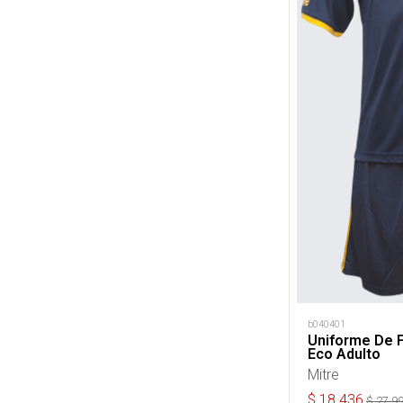
b040401
Uniforme De F
Eco Adulto
Mitre
$
18.436
$
27.9