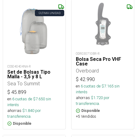
ÚLTIMA UNIDAD
ODR030710BR-R
Bolsa Seca Pro VHF
Case
COS040404NA-R
Overboard
Set de Bolsas Tipo
Malla - 3,5 y 8 L
$
42.990
Sea To Summit
en
6
cuotas de $
7.165
sin
$
45.899
interés
ahorras
$
1.720
por
en
6
cuotas de $
7.650
sin
transferencia.
interés
ahorras
$
1.840
por
Disponible
transferencia.
+5 Vendidos
Disponible