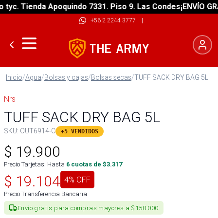
yc. Tienda Apoquindo 7331. Piso 9. Las Condes
¡ENVÍO GRATI
+56 2 2244 3777
|
Inicio
/
Agua
/
Bolsas y cajas
/
Bolsas secas
/
TUFF SACK DRY BAG 5L
Nrs
TUFF SACK DRY BAG 5L
SKU:
OUT6914-C
+5 VENDIDOS
$
19.900
Precio Tarjetas: Hasta
6
cuotas de $
3.317
$
19.104
4
% OFF
Precio Transferencia Bancaria
Envío gratis para compras mayores a $150.000