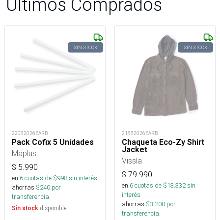
Últimos Comprados
SIN STOCK
SIN STOCK
22082026BARB
21882026BARB
Pack Cofix 5 Unidades
Chaqueta Eco-Zy Shirt
Jacket
Maplus
Vissla
$
5.990
$
79.990
en
6
cuotas de $
998
sin interés
en
6
cuotas de $
13.332
sin
ahorras
$
240
por
interés
transferencia.
ahorras
$
3.200
por
disponible
Sin stock
transferencia.