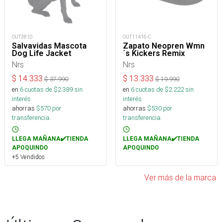
OUT3810
OUT11416-C
Salvavidas Mascota
Zapato Neopren Wmn
Dog Life Jacket
´s Kickers Remix
Nrs
Nrs
$
14.333
$
13.333
$
37.990
$
19.990
en
6
cuotas de $
2.389
sin
en
6
cuotas de $
2.222
sin
interés
interés
ahorras
$
570
por
ahorras
$
530
por
transferencia.
transferencia.
LLEGA MAÑANA✔️TIENDA
LLEGA MAÑANA✔️TIENDA
APOQUINDO
APOQUINDO
+5 Vendidos
Ver más de la marca