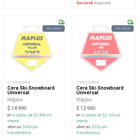
disponible
Sin stock
SIN STOCK
SIN STOCK
21782026BARB
21682026BARB
Cera Ski-Snowboard
Cera Ski-Snowboard
Universal
Universal
Maplus
Maplus
$
14.990
$
12.990
en
6
cuotas de $
2.498
sin
en
6
cuotas de $
2.165
sin
interés
interés
ahorras
$
600
por
ahorras
$
520
por
transferencia.
transferencia.