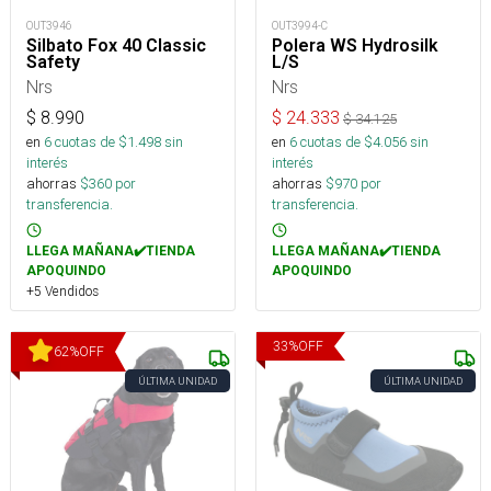
OUT3946
OUT3994-C
Silbato Fox 40 Classic
Polera WS Hydrosilk
Safety
L/S
Nrs
Nrs
$
8.990
$
24.333
$
34.125
en
6
cuotas de $
1.498
sin
en
6
cuotas de $
4.056
sin
interés
interés
ahorras
$
360
por
ahorras
$
970
por
transferencia.
transferencia.
LLEGA MAÑANA✔️TIENDA
LLEGA MAÑANA✔️TIENDA
APOQUINDO
APOQUINDO
+5 Vendidos
33
%
OFF
62
%
OFF
ÚLTIMA UNIDAD
ÚLTIMA UNIDAD