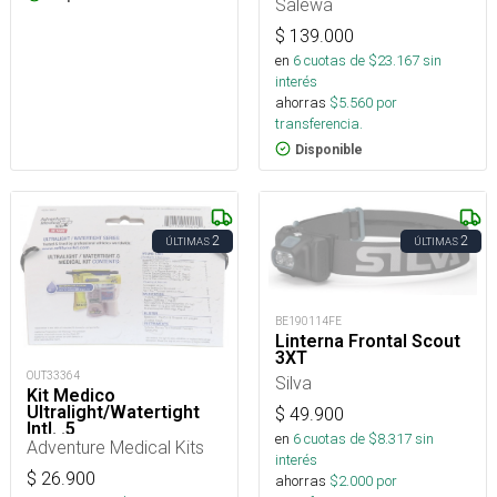
Salewa
$
139.000
en
6
cuotas de $
23.167
sin
interés
ahorras
$
5.560
por
transferencia.
Disponible
2
2
ÚLTIMAS
ÚLTIMAS
BE190114FE
Linterna Frontal Scout
3XT
OUT33364
Silva
Kit Medico
Ultralight/Watertight
$
49.900
Intl. .5
en
6
cuotas de $
8.317
sin
Adventure Medical Kits
interés
$
26.900
ahorras
$
2.000
por