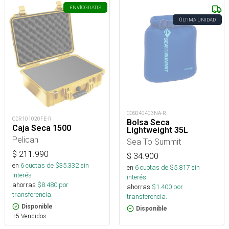
ENVÍO
GRATIS
ÚLTIMA UNIDAD
COS040403NA-R
ODR101020FE-R
Bolsa Seca
Caja Seca 1500
Lightweight 35L
Pelican
Sea To Summit
$
211.990
$
34.900
en
6
cuotas de $
35.332
sin
en
6
cuotas de $
5.817
sin
interés
interés
ahorras
$
8.480
por
ahorras
$
1.400
por
transferencia.
transferencia.
Disponible
Disponible
+5 Vendidos