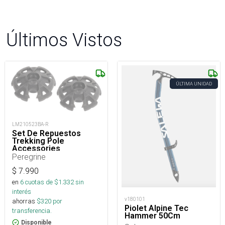
Últimos Vistos
ÚLTIMA UNIDAD
LM210523BA-R
Set De Repuestos
Trekking Pole
Accessories
Peregrine
$
7.990
en
6
cuotas de $
1.332
sin
interés
v180101
ahorras
$
320
por
Piolet Alpine Tec
transferencia.
Hammer 50Cm
Disponible