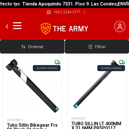
ecto tyc. Tienda Apoquindo 7331. Piso 9. Las Condes
¡ENVÍO
+56 2 2244 3777
|
Tubos de Asiento
Ordenar
Filtrar
ÚLTIMA UNIDAD
ÚLTIMA UNIDAD
OUT9636-C
OUT26490-C
TUBO SILLIN LT 400MM
Tubo Sillin Bikegear Frs
X 31.6MM PRSP0117