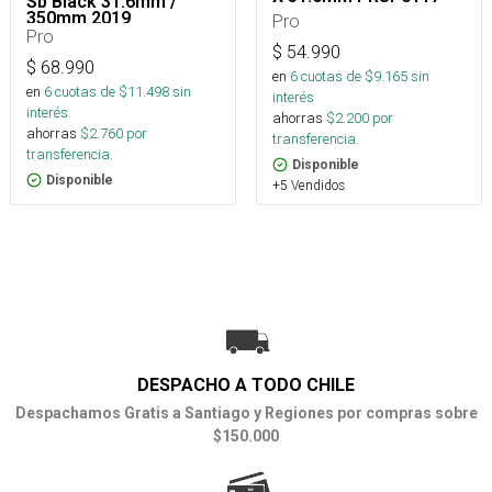
Sb Black 31.6mm /
350mm 2019
Pro
Pro
$
54.990
$
68.990
en
6
cuotas de $
9.165
sin
en
6
cuotas de $
11.498
sin
interés
interés
ahorras
$
2.200
por
ahorras
$
2.760
por
transferencia.
transferencia.
Disponible
Disponible
+5 Vendidos
DESPACHO A TODO CHILE
Despachamos Gratis a Santiago y Regiones por compras sobre
$150.000